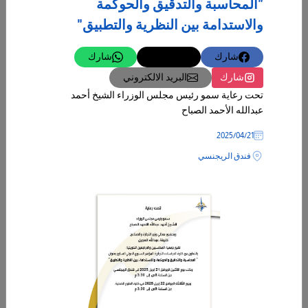
"المحاسبة والتدقيق والحوكمة
اليوم لمفتوح " البحث والتواصل "
والاستدامة بين النظرية والتطبيق"
تدعوكم ادارة البحوث والاستشارات
مسرح مؤسسة الكويت للتقدم العلمي
شارك
تغريدة
شارك
شارك
البريد الالكتروني
المزيد
تحت رعاية سمو رئيس مجلس الوزراء الشيخ أحمد
عبدالله الأحمد الصباح
21‏/04‏/2025
فندق الريجنسي