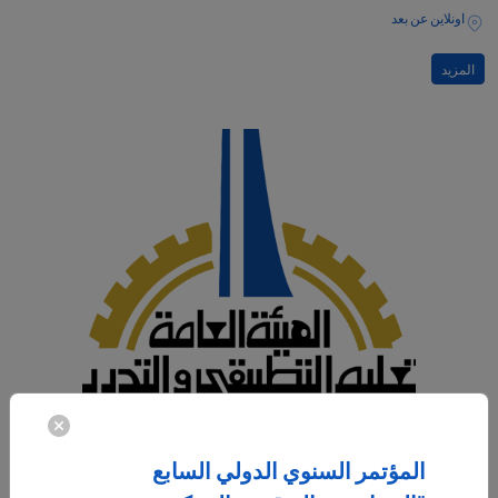
اونلاين عن بعد
المزيد
المؤتمر السنوي الدولي السابع
12‏/05‏/2025