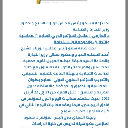
12‏/05‏/2025
تحت رعاية سمو رئيس مجلس الوزراء الشيخ وبحضور
ورشة عمل السلامة والصحة المهنية في بيئة العمل
وزير التجارة والصناعة
دعوة
د. العازمي:
انطلاق المؤتمر الدولي
السابع
"المحاسبة
فندق راديسون بلو
والتدقيق والحوكمة والاستدامة
تحت رعاية سمو رئيس مجلس الوزراء الشيخ
المزيد
أحمد العبدلله الصباح وبحضور معالي وزير التجارة
والصناعة السيد خليفة عبدلله العجيل، تقيم جمعية
المحاسبين والمراجعين الكويتية بالتعاون مع كلية
الدراسات التجارية بالهيئة العامة للتعليم التطبيقي
والتدريب المؤتمر السنوي الدولي السابع بعنوان
"المحاسبة والتدقيق والحوكمة والاستدامة: بين
النظرية والتطبيق"
خلال الفترة من 21 إلى 22 أبريل
2025،
بحيث ستعقد فعاليات اليوم الأول للمؤتمر في
فندق الريجنسي، فيما يعقد فعاليات اليوم الثاني في
كلية العلوم الصحية-الشويخ
.
وبهذا السياق صرح رئيس المؤتمر د. سعود
العازمي عضو هيئة تدريس في كلية الدراسات