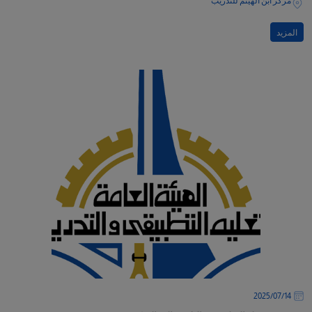
مركز ابن الهيثم للتدريب
المزيد
14‏/07‏/2025