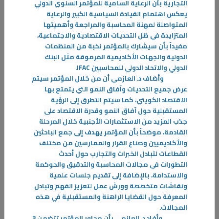
التجارية بأن الرعاية السامية للمؤتمر السنوي الدولي
يعكس اهتمام القيادة السياسية الكبير والرعاية
المتواصلة لمهنة المحاسبة والمراجعة وأهميتها
المتزايدة في ظل التحديات الاقتصادية والاجتماعية،
مفيداً بأن سيشارك بالمؤتمر نخبة من المنظمات
12‏/05‏/2025
الدولية والجهات الأكاديمية المرموقة مثل البنك
الدولي والاتحاد الدولي للمحاسبين
IFAC.
ورشة عمل " الأسس الفنية واللغوية في كتابة الرسائل الادارية"
وأضاف د. العازمي أن من خلال المؤتمر سيتم
تعلن ادارة الأمن والسلامة
عرض جميع التحديات وآفاق النمو التي يتمتع بها
مسرح مبنى الخدمات - الدور الأرضي
الاقتصاد الكويتي، كما سيتم التطرق إلى الرؤية
المستقبلية حول آفاق النمو وقدرة الاقتصاد على
المزيد
جذب المزيد من الاستثمارات الأجنبية خلال المرحلة
القادمة، موضحاً بأن المؤتمر يهدف إلى جمع الباحثين
والأكاديميين وصناع القرار والممارسين من مختلف
القطاعات لتبادل الخبرات والتجارب حول أحدث
التطورات في مجالات المحاسبة والتدقيق والحوكمة
والاستدامة، بالإضافة إلى تقديم جلسات علمية
ونقاشات متخصصة وورش عمل لتعزيز الفهم وتبادل
المعرفة حول القضايا الراهنة والمستقبلية في هذه
المجالات.
وأفاد د. العازمي بأن محاور المؤتمر تتضمن 3