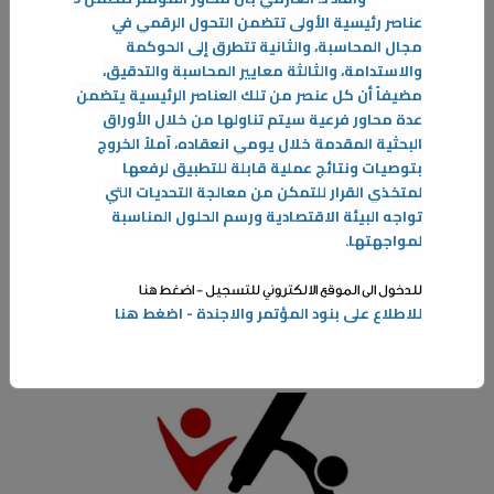
عناصر رئيسية الأولى تتضمن التحول الرقمي في
مجال المحاسبة، والثانية تتطرق إلى الحوكمة
والاستدامة، والثالثة معايير المحاسبة والتدقيق،
مضيفاً أن كل عنصر من تلك العناصر الرئيسية يتضمن
عدة محاور فرعية سيتم تناولها من خلال الأوراق
البحثية المقدمة خلال يومي انعقاده، آملاً الخروج
بتوصيات ونتائج عملية قابلة للتطبيق لرفعها
لمتخذي القرار للتمكن من معالجة التحديات التي
11‏/05‏/2025
تواجه البيئة الاقتصادية ورسم الحلول المناسبة
دورة "أسس مناهج البحث والنزاهة البحثية والأخلاقية "
لمواجهتها
.
يعلن مركز القياس والتقويم عن اقامة دورة
مبنى عمادة خدمة المجتمع والتعليم المستمر - رقم 12 - العديلية
للدخول الى الموقع الالكتروني للتسجيل - اضغط هنا
للاطلاع على بنود المؤتمر والاجندة - اضغط هنا
المزيد