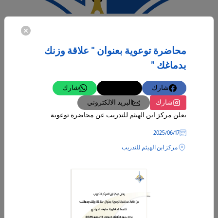
12‏/05‏/2025
ورشة عمل السلامة والصحة المهنية في بيئة العمل
محاضرة توعوية بعنوان " علاقة وزنك
دعوة
بدماغك "
فندق راديسون بلو
شارك
تغريدة
شارك
المزيد
شارك
البريد الالكتروني
يعلن مركز ابن الهيثم للتدريب عن محاضرة توعوية
17‏/06‏/2025
مركز ابن الهيثم للتدريب