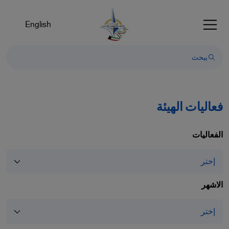
Welcom
t
English
Al
i
On
Accessibilit
scree
reader
T
فعاليات الهيئة
star
th
الفعاليات
Al
i
On
Accessibilit
الاشهر
scree
reader
pres
"Ctr