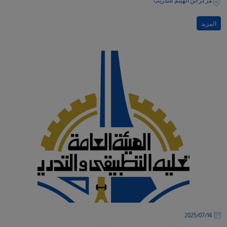
مركز ابن الهيثم للتدريب
المزيد
14‏/07‏/2025