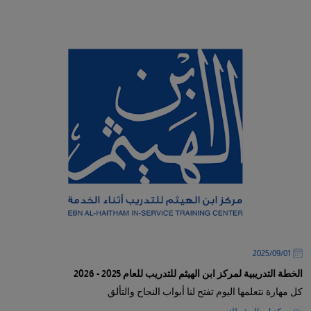
/"
Thi
shortcu
activate
th
scree
reade
t
hel
yo
navigat
an
interac
wit
01‏/09‏/2025
th
الخطة التدريبية لمركز ابن الهيثم للتدريب للعام 2025 - 2026
content
كل مهارة نتعلمها اليوم تفتح لنا أبواب النجاح والتألق