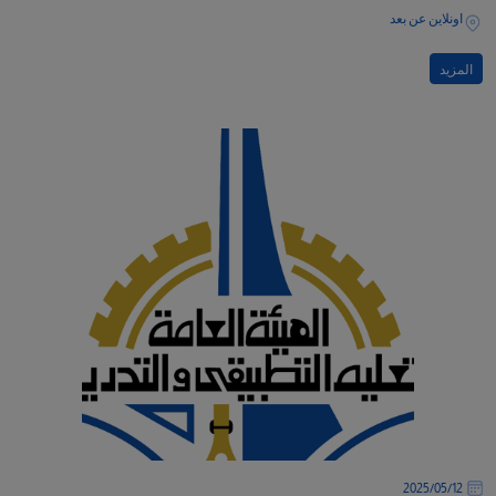
اونلاين عن بعد
المزيد
12‏/05‏/2025