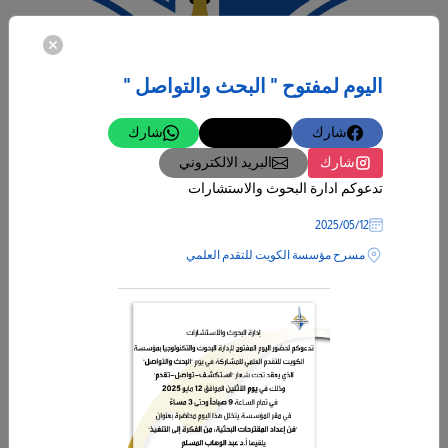
12‏/05‏/2025
اليوم لمفتوح " البحث والتواصل "
ورشة عمل السلامة والصحة المهنية في بيئة العمل
دعوة
شارك
تغريدة
شارك
فندق راديسون بلو
شارك
البريد الالكتروني
المزيد
تدعوكم ادارة البحوث والاستشارات
12‏/05‏/2025
مسرح مؤسسة الكويت للتقدم العلمي