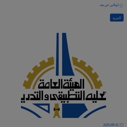
اونلاين عن بعد
المزيد
12‏/05‏/2025