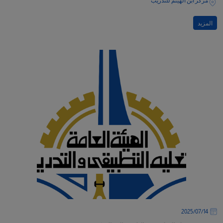
مركز ابن الهيثم للتدريب
المزيد
14‏/07‏/2025