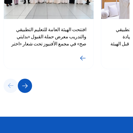
 التطبيقي
افتتحت الهيئة العامة للتعليم التطبيقي
شهادة
والتدريب معرض حملة القبول «بدايتي
 قبل الهيئة
صح» في مجمع الأفنيوز تحت شعار «اختر
ة الكويت
صح.. لبداية صح»، وذلك برعاية بنك
 المدني
Weyay وشركة Ooredoo، حيث يستمر
المعرض لمدة ثلاثة أيام، من الخميس 30
يوليو وحتى السبت 1 أغسطس 2026،
بهدف تعريف الطلبة وأولياء الأمور
بالتخصصات التي تطرحها الهيئة وآلية
القبول والتسجيل والخدمات المقدمة
للطلبة.