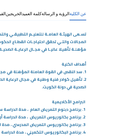
عن الكلية
الرؤية و الرسالة
كلمة العميد
الخريجين
القب
تسـعى الهيئـة العامـة للتعليـم التطبيقـي والت
المجالات والتـي
تحقق احتياجـات القطـاع الحكومي
مؤهلـة تأهيلا عاليـا في مجـال الرعايـة الصحيـة و
أهداف الكلية
1. سد النقص في القوة العاملة المؤهلة في مجال الخدمات الصحية في البلاد.
2. تأهيل كوادر فنية وطنية في مجال الرعاية ا
الصحية في دولة الكويت.
البرامج الأكاديمية
1. برنامج دبلوم التمريض العام ، مدة الدراسة سنتين ونصف.
2. برنامج بكالوريوس التمريض ، مدة الدراسة أربع سنوات .
3. برنامج بكالوريوس التمريض المدرسي ، مدة الدراسة أربع سنوات .
4. برنامج البكالوريوس التكميلي ، مدة الدراسة سنتان ونصف بعد دبلوم التمريض .