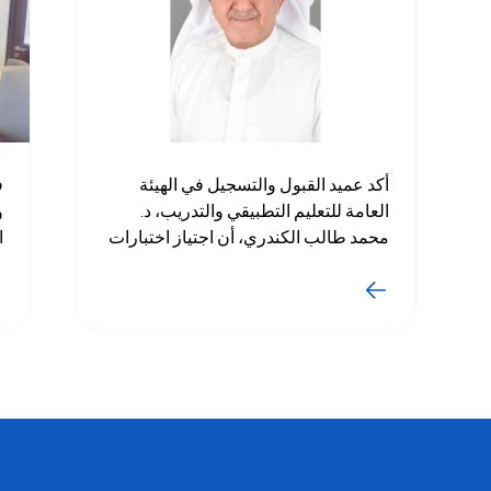
أكد عميد القبول والتسجيل في الهيئة
ف
العامة للتعليم التطبيقي والتدريب، د.
و
محمد طالب الكندري، أن اجتياز اختبارات
ا
القدرات يُعد شرطًا أساسيًا للتقديم إلى
و
كلية التمريض وعدد من تخصصات كلية
ا
العلوم الصحية وايضا تخصص اللغه
و
الانجليزيه والفرنسيه في كليه التربيه
ا
الاساسيه للعام الدراسي 2026/2027،
ب
داعيًا الطلبة المستوفين لشروط القبول
و
إلى الالتزام بالمواعيد المعلنة واستكمال
و
جميع إجراءات التقديم في الوقت المحدد.
ق
و