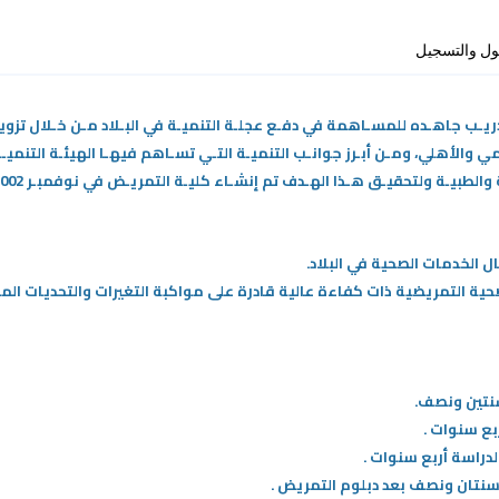
ول والتسجيل
دريـب جاهـده للمسـاهمة في دفـع عجلـة التنميـة في البـلاد مـن خـلال تز
 والأهلي، ومـن أبـرز جوانـب التنميـة التـي تسـاهم فيهـا الهيئـة التنميـ
الطبيـة ولتحقيـق هـذا الهـدف تم إنشـاء كليـة التمريـض في نوفمبـر 2002.
لصحية التمريضية ذات كفاءة عالية قادرة على مواكبة التغيرات والتحديات ا