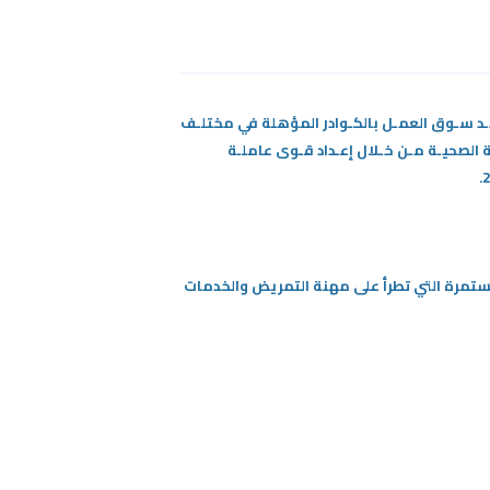
ويـد سـوق العمـل بالكـوادر المؤهلة في مختلـف
ة الصحيـة مـن خـلال إعـداد قـوى عاملـة
لمستمرة التي تطرأ على مهنة التمريض والخدمات