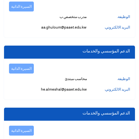
السيرة الذاتية
/
الوظيفة:
مدرب متخصص ب
قوم
ذا
البريد الالكتروني:
aa.ghuloum@paaet.edu.kw
لاختصار
تنشيط
ارئ
الدعم المؤسسي والخدمات
لشاشة
مساعدتك
السيرة الذاتية
لى
الوظيفة:
محاسب مبتدئ
لتنقل
التفاعل
البريد الالكتروني:
he.almeshal@paaet.edu.kw
ع
لمحتوى.
الدعم المؤسسي والخدمات
السيرة الذاتية