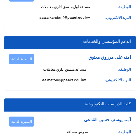
الوظيفة:
مساعد اول منسق اداري معاملات
البريد الالكتروني:
aaa.alkandari4@paaet.edu.kw
الدعم المؤسسي والخدمات
آمنه على مرزوق معتوق
السيرة الذاتية
الوظيفة:
مساعد منسق اداري معاملات
البريد الالكتروني:
aa.matouq@paaet.edu.kw
كلية الدراسات التكنولوجية
آمنه يوسف حسين القناعي
السيرة الذاتية
الوظيفة:
مدرس مساعد