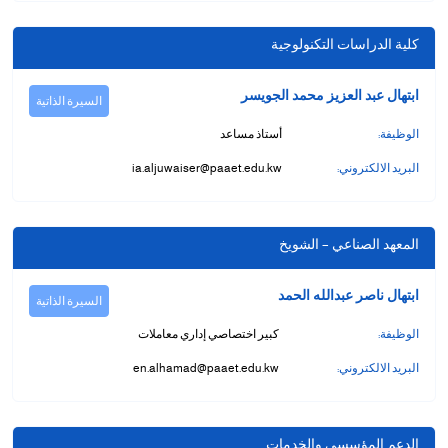
كلية الدراسات التكنولوجية
ابتهال عبد العزيز محمد الجويسر
السيرة الذاتية
الوظيفة:
أستاذ مساعد
البريد الالكتروني:
ia.aljuwaiser@paaet.edu.kw
المعهد الصناعي – الشويخ
ابتهال ناصر عبدالله الحمد
السيرة الذاتية
الوظيفة:
كبير اختصاصي إداري معاملات
البريد الالكتروني:
en.alhamad@paaet.edu.kw
الدعم المؤسسي والخدمات