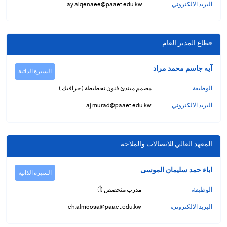
البريد الالكتروني:
ay.alqenaee@paaet.edu.kw
قطاع المدير العام
آيه جاسم محمد مراد
السيرة الذاتية
الوظيفة:
مصمم مبتدئ فنون تخطيطة ( جرافيك )
البريد الالكتروني:
aj.murad@paaet.edu.kw
المعهد العالي للاتصالات والملاحة
اباء حمد سليمان الموسى
السيرة الذاتية
الوظيفة:
مدرب متخصص (أ)
البريد الالكتروني:
eh.almoosa@paaet.edu.kw