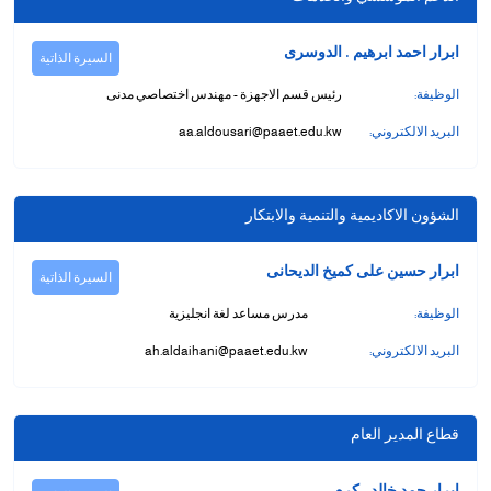
ابرار احمد ابرهيم . الدوسرى
السيرة الذاتية
الوظيفة:
رئيس قسم الاجهزة - مهندس اختصاصي مدنى
البريد الالكتروني:
aa.aldousari@paaet.edu.kw
الشؤون الاكاديمية والتنمية والابتكار
ابرار حسين على كميخ الديحانى
السيرة الذاتية
الوظيفة:
مدرس مساعد لغة انجليزية
البريد الالكتروني:
ah.aldaihani@paaet.edu.kw
قطاع المدير العام
ابرار حمد خالد . كرم