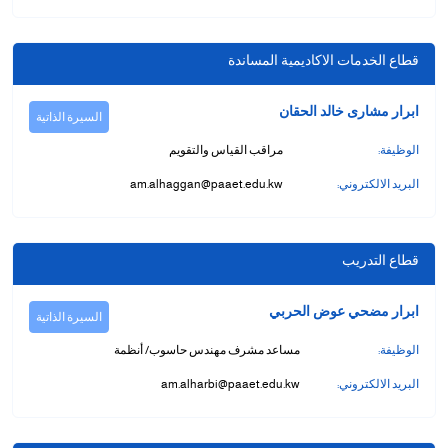
قطاع الخدمات الاكاديمية المساندة
ابرار مشارى خالد الحقان
السيرة الذاتية
الوظيفة:
مراقب القياس والتقويم
البريد الالكتروني:
am.alhaggan@paaet.edu.kw
قطاع التدريب
ابرار مضحي عوض الحربي
السيرة الذاتية
الوظيفة:
مساعد مشرف مهندس حاسوب/ أنظمة
البريد الالكتروني:
am.alharbi@paaet.edu.kw