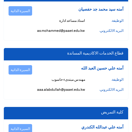
آمنه سيد محمد جد حفصيان
السيرة الذاتية
الوظيفة:
استاذ مساعد ادارة
البريد الالكتروني:
as.mohammed@paaet.edu.kw
قطاع الخدمات الاكاديمية المساندة
آمنه علي حسين العبد الله
السيرة الذاتية
الوظيفة:
مهندس مبتدىء حاسوب
البريد الالكتروني:
aaa.alabdullah@paaet.edu.kw
كلية التمريض
آمنه علي عبدالله الكندري
السيرة الذاتية