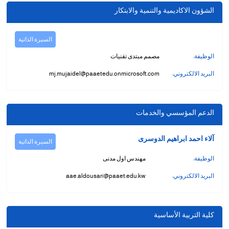
الشؤون الاكاديمية والتنمية والابتكار
السيرة الذاتية
الوظيفة:
مصمم مبتدى تقنيات
البريد الالكتروني:
mj.mujaidel@paaetedu.onmicrosoft.com
الدعم المؤسسي والخدمات
آلاء احمد ابراهيم الدوسرى
السيرة الذاتية
الوظيفة:
مهندس اول مدنى
البريد الالكتروني:
aae.aldousari@paaet.edu.kw
كلية التربية الأساسية