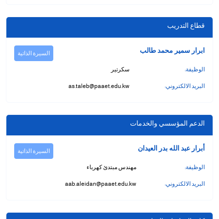
قطاع التدريب
ابرار سمير محمد طالب
السيرة الذاتية
الوظيفة:
سكرتير
البريد الالكتروني:
as.taleb@paaet.edu.kw
الدعم المؤسسي والخدمات
أبرار عبد الله بدر العيدان
السيرة الذاتية
الوظيفة:
مهندس مبتدئ كهرباء
البريد الالكتروني:
aab.aleidan@paaet.edu.kw