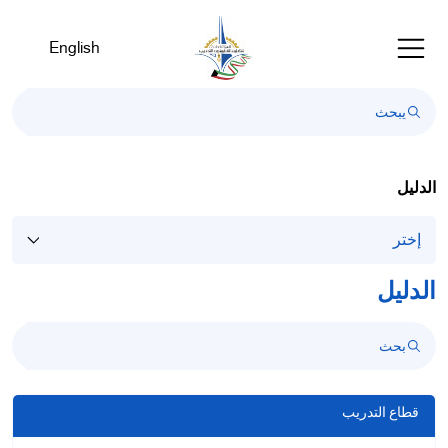
رحبًا
ك
English
ي
ارئ
اشة
Al
i
On
الدليل
Accessibilit
بدء
ارئ
اشة
الدليل
Al
i
On
Accessibility،
ضغط
قطاع التدريب
لى
"Ctrl