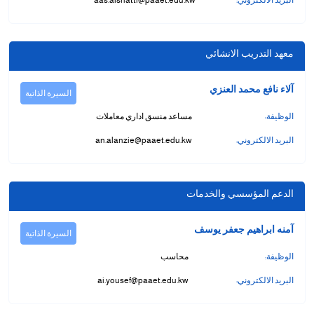
البريد الالكتروني:
aas.alshatti@paaet.edu.kw
معهد التدريب الانشائي
آلاء نافع محمد العنزي
السيرة الذاتية
الوظيفة:
مساعد منسق اداري معاملات
البريد الالكتروني:
an.alanzie@paaet.edu.kw
الدعم المؤسسي والخدمات
آمنه ابراهيم جعفر يوسف
السيرة الذاتية
الوظيفة:
محاسب
البريد الالكتروني:
ai.yousef@paaet.edu.kw