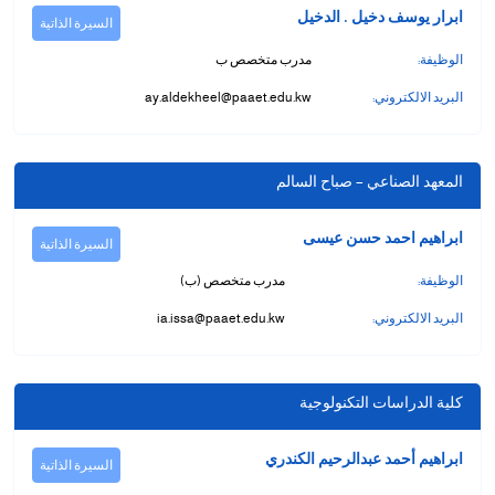
ابرار يوسف دخيل . الدخيل
السيرة الذاتية
الوظيفة:
مدرب متخصص ب
البريد الالكتروني:
ay.aldekheel@paaet.edu.kw
المعهد الصناعي – صباح السالم
ابراهيم احمد حسن عيسى
السيرة الذاتية
الوظيفة:
مدرب متخصص (ب)
البريد الالكتروني:
ia.issa@paaet.edu.kw
كلية الدراسات التكنولوجية
ابراهيم أحمد عبدالرحيم الكندري
السيرة الذاتية