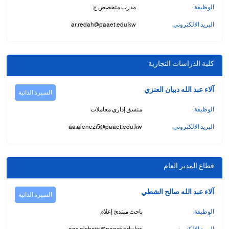
الوظيفة:
مدرب متخصص ج
البريد الالكتروني:
ar.redah@paaet.edu.kw
كلية الدراسات التجارية
آلاء عبد الله دبيان العنزي
السيرة الذاتية
الوظيفة:
منسق إداري معاملات
البريد الالكتروني:
aa.alenezi5@paaet.edu.kw
قطاع المدير العام
آلاء عبد الله صالح الشطي
السيرة الذاتية
الوظيفة:
باحث مبتدئ إعلام