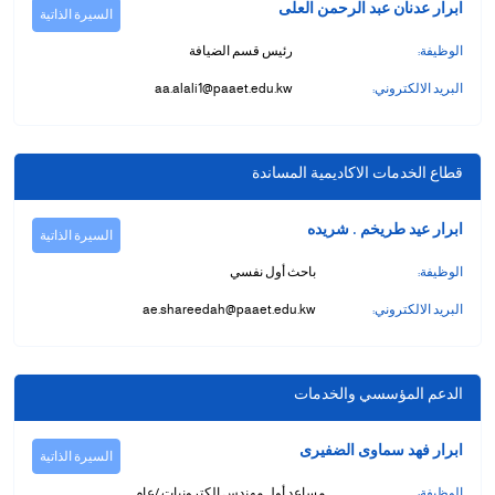
ابرار عدنان عبد الرحمن العلى
السيرة الذاتية
الوظيفة:
رئيس قسم الضيافة
البريد الالكتروني:
aa.alali1@paaet.edu.kw
قطاع الخدمات الاكاديمية المساندة
ابرار عيد طريخم . شريده
السيرة الذاتية
الوظيفة:
باحث أول نفسي
البريد الالكتروني:
ae.shareedah@paaet.edu.kw
الدعم المؤسسي والخدمات
ابرار فهد سماوى الضفيرى
السيرة الذاتية
الوظيفة:
مساعد أول مهندس إلكترونيات /عام