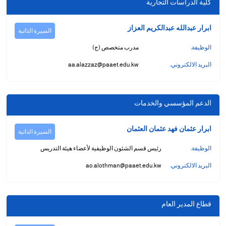
كلية الدراسات التجارية
ابرار عبدالله عبدالكريم العزاز
السيرة الذاتية
الوظيفة:
مدرب متخصص (ج)
البريد الالكتروني:
aa.alazzaz@paaet.edu.kw
الدعم المؤسسي والخدمات
ابرار عثمان فهد عثمان العثمان
السيرة الذاتية
الوظيفة:
رئيس قسم الشئون الوظيفية لأعضاء هيئة التدريس
البريد الالكتروني:
ao.alothman@paaet.edu.kw
قطاع المدير العام