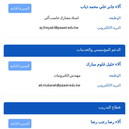
آلاء جابر علي محمد ذياب
السيرة الذاتية
الوظيفة:
استاذ مشارك حاسب آلي
البريد الالكتروني:
aj.theyab1@paaet.edu.kw
الدعم المؤسسي والخدمات
آلاء خليل غلوم مبارك
السيرة الذاتية
الوظيفة:
مهندس الكترونيات
البريد الالكتروني:
ak.mubarak@paaet.edu.kw
قطاع التدريب
آلاء رضا رجب رضا
السيرة الذاتية