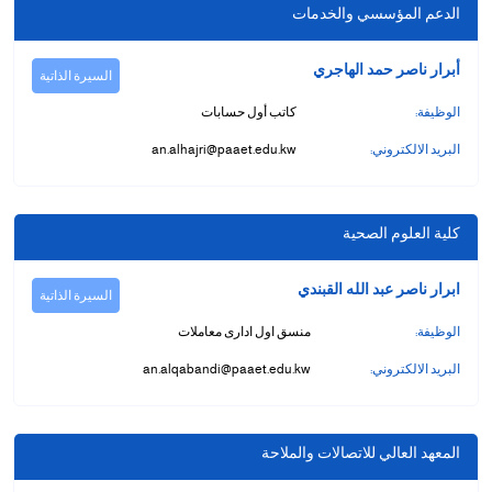
الدعم المؤسسي والخدمات
أبرار ناصر حمد الهاجري
السيرة الذاتية
الوظيفة:
كاتب أول حسابات
البريد الالكتروني:
an.alhajri@paaet.edu.kw
كلية العلوم الصحية
ابرار ناصر عبد الله القبندي
السيرة الذاتية
الوظيفة:
منسق اول ادارى معاملات
البريد الالكتروني:
an.alqabandi@paaet.edu.kw
المعهد العالي للاتصالات والملاحة