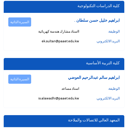
كلية الدراسات التكنولوجية
ابراهيم خليل حسن سلطان .
السيرة الذاتية
الوظيفة:
ااستاذ مشارك هندسة كهربائية
البريد الالكتروني:
ek.sultan@paaet.edu.kw
كلية التربية الأساسية
ابراهيم سالم عبدالرحيم العوضي
السيرة الذاتية
الوظيفة:
استاذ مساعد
البريد الالكتروني:
is.alawadhi@paaet.edu.kw
المعهد العالي للاتصالات والملاحة