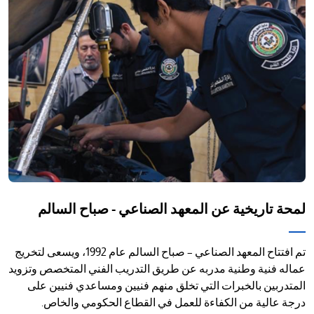
/'
Thi
shortcu
activate
th
scree
reade
t
hel
yo
navigat
لمحة تاريخية عن المعهد الصناعي - صباح السالم
an
interac
wit
تم افتتاح المعهد الصناعي – صباح السالم عام 1992، ويسعى لتخريج
th
عماله فنية وطنية مدربه عن طريق التدريب الفني المتخصص وتزويد
content
المتدربين بالخبرات التي تخلق منهم فنيين ومساعدي فنيين على
درجة عالية من الكفاءة للعمل في القطاع الحكومي والخاص.