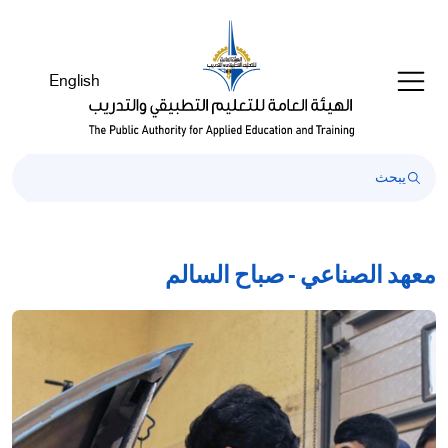
Welcom
t
Al
English
i
On
Accessibilit
scree
reader
T
star
th
معهد الصناعي - صباح السالم
Al
i
On
Accessibilit
scree
reader
pres
'Ctr