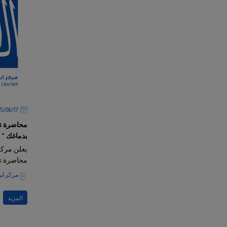
17‏/06‏/2025
محاضرة تو
بدماغك "
يعلن مركز
محاضرة ت
مركز ابن
المزيد