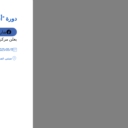
دورة "أس
شار
يعلن مركز 
11‏/05‏/2025
مبنى عمادة 
12‏/05‏/2025
ورشة عمل 
بيئة العمل
دعوة
فندق را