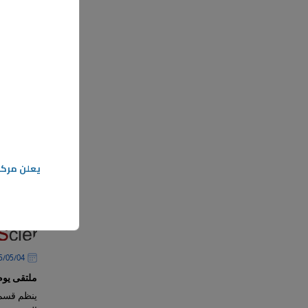
المزيد
يعلن مركز
04‏/05‏/2025
ملتقى يوم
ينظم قسم 