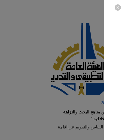
11‏/05‏/2025
دورة "أسس مناهج البحث والنزاهة
البحثية والأخلاقية "
يعلن مركز القياس والتقويم عن اقامة
دورة