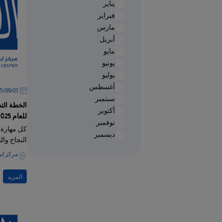
يناير
فبراير
/"
مارس
Thi
أبريل
shortcu
مايو
activate
يونيو
th
يوليو
scree
أغسطس
01‏/09‏/2025
reade
سبتمبر
t
الخطة التد
أكتوبر
hel
للعام 2025 - 2026
نوفمبر
yo
كل مهارة ن
ديسمبر
navigat
النجاح وال
an
مركز ابن
interac
wit
المزيد
th
content