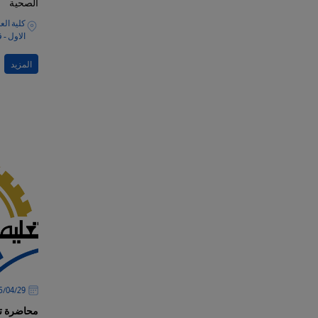
الصحية
الاول - 
المزيد
29‏/04‏/2025
محاضرة تو