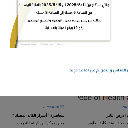
المزيد
 القياس والتقويم عن اقامة دورة.
30‏/04‏/2025
 الارض الثاني
محاضرة " أسرار القائد المحنك "
صحة البيئة بكلية العلوم
يعلن مركز ابن الهيثم للتدريب