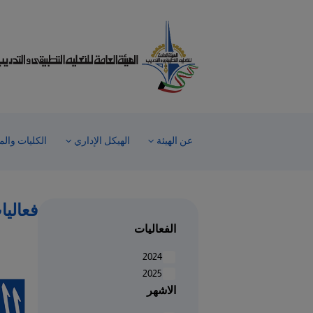
Welcom
t
Al
i
On
Accessibilit
scree
reader
عن الهيئة
الهيكل الإداري
الكليات والم
T
star
th
Al
فعاليا
i
On
الفعاليات
Accessibilit
2024
scree
2025
reader
الاشهر
pres
"Ctr