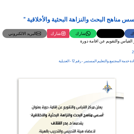
المزيد
س مناهج البحث والنزاهة البحثية والأخلاقية "
ك
تغريدة
شارك
شارك
البريد الالكتروني
القياس والتقويم عن اقامة دورة
خدمة المجتمع والتعليم المستمر - رقم 12 - العديلية
12‏/05‏/2025
السلامة والصحة المهنية في
ورشة عمل " الأسس الفنية واللغوية في
كتابة الرسائل الادارية"
تعلن ادارة الأمن والسلامة
ديسون بلو
مسرح مبنى الخدمات - الدور الأرضي