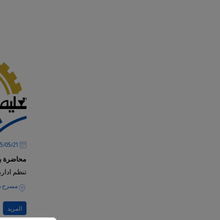
21‏/05‏/2025
محاضرة بع
تنظم ادارة
مسرح مب
المزيد