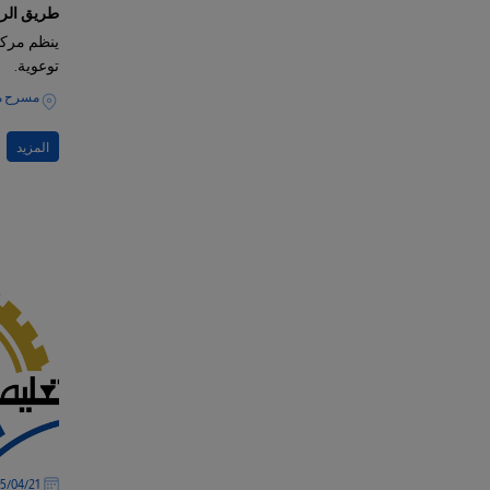
طريق الرش
ينظم مركز
توعوية.
مسرح مب
المزيد
21‏/04‏/2025