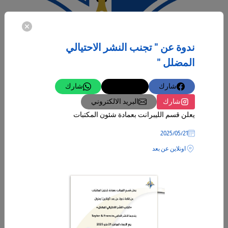
12‏/05‏/2025
ورشة عمل السلامة والصحة المهنية في بيئة العمل
ندوة عن " تجنب النشر الاحتيالي
دعوة
المضلل "
فندق راديسون بلو
شارك
تغريدة
شارك
المزيد
شارك
البريد الالكتروني
يعلن قسم الليبرانت بعمادة شئون المكتبات
21‏/05‏/2025
اونلاين عن بعد