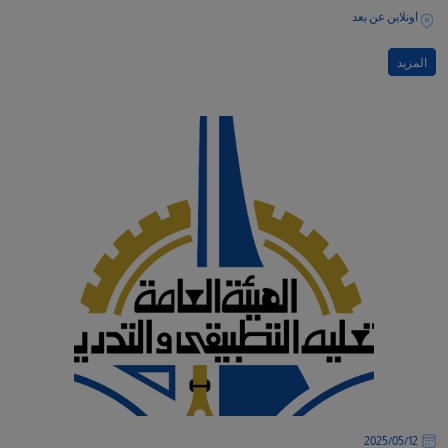
اونلاين عن بعد
المزيد
12‏/05‏/2025