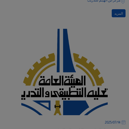
مركز ابن الهيثم للتدريب
المزيد
14‏/07‏/2025