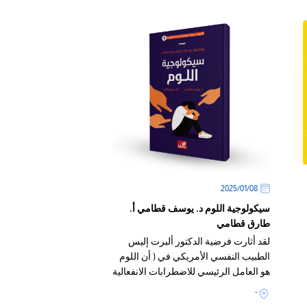
08‏/01‏/2025
سيكولوجية اللوم د. يوسف قطامي أ.
طارق قطامي
لقد أثارت فرضية الدكتور ألبرت إليس
الطبيب النفسي الأمريكي في ( أن اللوم
هو العامل الرئيسي للاضطرابات الانفعالية
النفسية .. ومشاعرها ) ، وقد كانت هذه
-
الفرضية هي الشرارة التي لمعت في