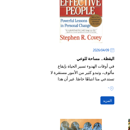
09‏/04‏/2026
اليقظة… مساحة للوعي
في أوقات الهدوء تسير الحياة بإيقاع
مألوف، وتبدو كثير من الأمور مستقرة لا
تستدعي منا انتباهًا خاصًا. غير أن هذا
الإيقاع يتبدل حين تتسارع الأحداث من
-
حولنا؛ فاليوم تتدفق الأخبار والمعلومات
على مدار الساعة، والأحداث تتلاحق،
المزيد