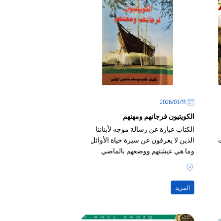
11‏/03‏/2026
الكويتيون فرجانهم ومهنهم
الكتاب عبارة عن رسالة موجه لأبنائنا
الذين لا يعرفون عن سيرة حياة الأوائل
وما هي عيشتهم ووضعهم بالماضي
القريب الذي هو ما قبل النفط، فكانت
-
منازلهم ودواوينهم ودكاكينهم أكثرها من
منتوج بلدهم
المزيد