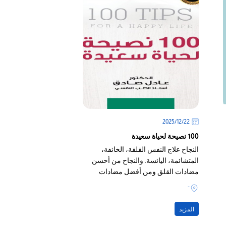
22‏/12‏/2025
100 نصيحة لحياة سعيدة
النجاح علاج النفس القلقة، الخائفة،
المتشائمة، اليائسة. والنجاح من أحسن
مضادات القلق ومن أفضل مضادات
الاكتئاب
-
المزيد