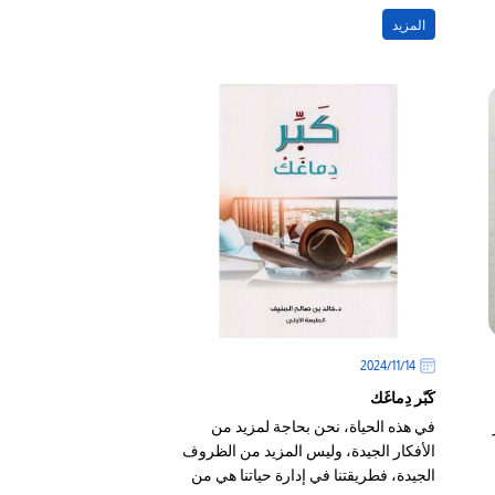
عقل المؤلفين
المزيد
14‏/11‏/2024
كَبّر دِماغَك
في هذه الحياة، نحن بحاجة لمزيد من
الأفكار الجيدة، وليس المزيد من الظروف
الجيدة، فطريقتنا في إدارة حياتنا هي من