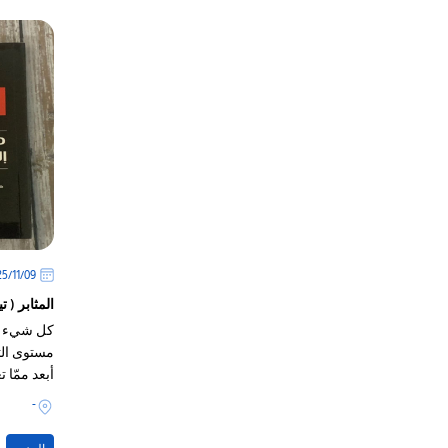
09‏/11‏/2025
المثابر ( 
كل شيء في
مستوى الت
أبعد ممّا ت
حاول أيّ
-