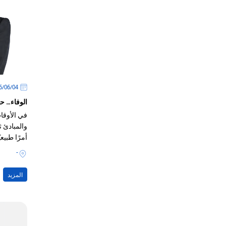
04‏/06‏/2026
الوفاء… ح
في الأوقات
والمبادئ ثا
أمرًا طبيعي
الثبات الظ
-
المزيد