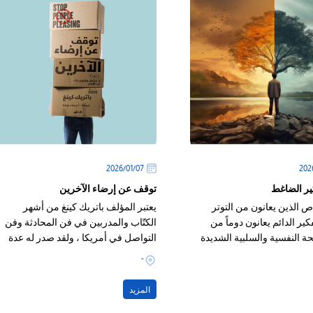
07‏/01‏/2026
كير الضاغط
توقف عن إرضاء الآخرين
ص الذين يعانون من التوتر
يعتبر المؤلف باتريك كينغ من أشهر
ير الدائم يعانون دوماً من
الكتّاب والمدربين في فن المحادثة وفن
ة النفسية والسلبية الشديدة
التواصل في أمريكا ، ولقد صدر له عدة
كتب في مجال تطور النفس
-
المزيد