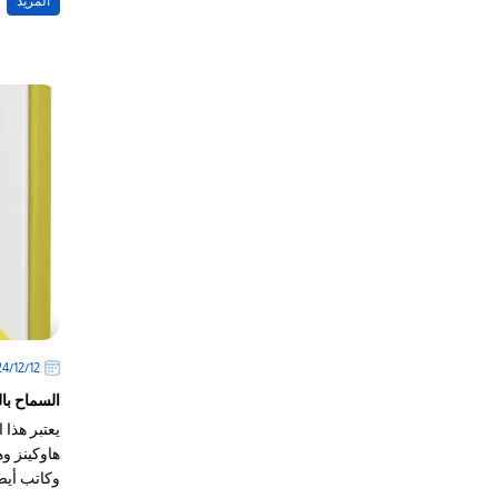
المزيد
12‏/12‏/2024
السماح با
يعتبر هذا 
هاوكينز وه
وكاتب أيض