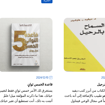
المزيد
10‏/12‏/2024
لرحيل
قاعدة الخمس ثوانٍ
الكتاب من أبرز كتب ديفيد
يستغرق لك الأمر خمس ثوانٍ فقط لتغيير
و طبيب بالإضافة إلى أنه باحث
حياتك، هذا ما ذكرته المؤلفة ميل! علمٌ
اً في مجال الوعي فيتناول
أثبتت به ذلك، أنت تستطيع أن تغير حياتك