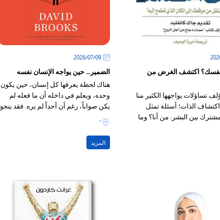
09‏/07‏/2026
فسك؟ اكتشف الغرض من
الضمير… حين يواجه الإنسان نفسه
هناك لحظة يعرفها كل إنسان، حين يكون
ف تساؤلات يواجهها الكثير منا
وحده، ويعلم في داخله أن ما فعله لم
كتشاف الذات؛ أسئلة تمثل
يكن صواباً، رغم أن أحداً لم يره. فقد ينجو
شترك بين البشر: من أنا؟ وما
الإنسان من رقابة الناس، لكنه يصعب أن
-
 حياتي؟
ينجو من نفسه؛ لأن الضمير لا يرتبط بما
يراه الآخرون، بل بما يعرفه الإنسان عن
المزيد
ذاته.