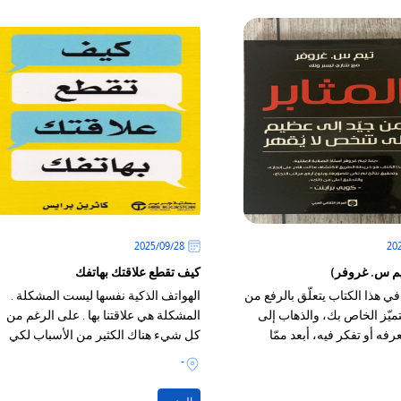
28‏/09‏/2025
تيم س. غروفر)
كيف تقطع علاقتك بهاتفك
 هذا الكتاب يتعلّق بالرفع من
الهواتف الذكية نفسها ليست المشكلة .
ميّز الخاص بك، والذهاب إلى
المشكلة هي علاقتنا بها . على الرغم من
عرفه أو تفكر فيه، أبعد ممّا
كل شيء هناك الكثير من الأسباب لكي
 شخص تعليمك.
نحب هواتفنا الذكية
-