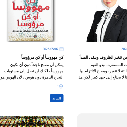
07‏/05‏/2026
ين تتغير الظروف ويبقى المبدأ
كن مهووساً أو كن مرؤوساً
 المستقرة، تبدو القيم
يمكن أن تصبح ناجحاً دون أن تكون
بتة لا تتغير، ويصبح الالتزام بها
مهووساً ، لكنك لن تصل إلى مستويات
ًا لا يحتاج إلى جهد كبير. لكن هذا
النجاح الباهرة دون هوس ، لأن الهوس هو
اهري قد يكون خادعًا
العامل المشترك الوحيد بين الأشخاص
-
الموجودين في القمة
المزيد