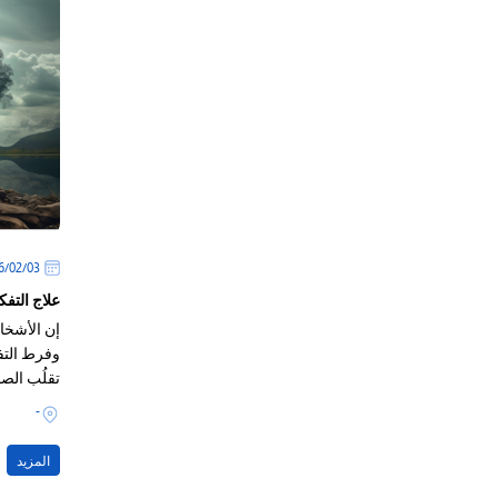
03‏/02‏/2026
علاج التف
إن الأشخا
وفرط التفك
تقلُب الصح
بداخلهم
-
المزيد