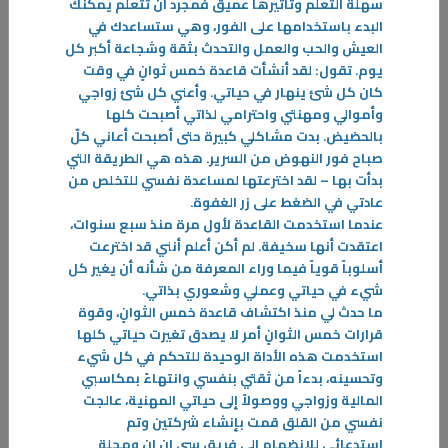
سهلة التعلم وتأثيرها عميق فمجرد أن تتعلم يمكنك
توقف عن إرضاء الآخرين
البدء باستخدامها على الفور، وهي ستساعدك في
العيش والحب والعمل والتحدث بثقة وشجاعة أكبر كل
يعتبر المؤلف باتريك كينغ من أشهر الكتّاب والمدربين في فن المحادثة وفن
يوم. تقول: لقد أنشأت قاعدة خمس ثوانٍ في وقت
التواصل في أمريكا ، ولقد صدر له عدة كتب في مجال تطور النفس
كان كل شئ ينهار في حياتي. وأعني كل شئ زواجي
-
وأموالي ومهنتي واحترامي لذاتي أصبحت كلها
بالحضيض. بدت مشاكلي كبيرة حتى أصبحت أعاني كلّ
المزيد
صباح فور النهوض من السرير. هذه هي الطريقة التي
بدأت بها – لقد اخترعتها لمساعدة نفسي للتخلص من
عادتي في الضغط على زر الغفوة
.
عندما استخدمت القاعدة لأول مرة منذ سبع سنوات،
اعتقدت أنها سخيفة. لم أكن أعلم أنني قد اخترعت
أسلوباً قوياً فيما وراء المعرفة من شأنه أن يغير كل
شيء في حياتي وعملي وشعوري بذاتي
.
ما حدث لي منذ اكتشاف قاعدة خمس الثوانٍ، وقوة
قرارات خمس الثوانٍ أمر لا يصدق تغيرت حياتي كلها
استخدمت هذه الأداة الوحيدة للتحكم في كل شيء
وتحسينه، بدءاً من ثقتي بنفسي وانتهاءً بمكاسبي
المالية وزواجي ووصولاً إلى حياتي المهنية، عالجت
نفسي من القلق قمت بإنشاء شركتين وتم
استدعائي للانضمام إلى فريق سي إن إن ومجلة