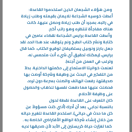
ومن هؤلاء الشجعان الذين استخدموا القاعدة
:
أعطت خوسيه
الشجاعة للايمان بقيمته وطلب زيادة
في راتبه، بمجرد أن طلب زيادة وحصل عليها، كانت
هناك مفاجأة تنتظره وهو راتب أكبر
.
وأعطت القاعدة
برايس
الشجاعة لقضاء عامين في
كتابة ونشر كتاب الطبخ ولم يتوقف عند هذا الحد، لقد
09‏/11‏/2025
جعل بارنز ونوبيل يستضيفان توقيع الكتاب. كما قال
برايس، (يمكنك تحقيق أي شيء أنت متحمس له،
المثابر ( تيم س. غروفر)
وترغب في العمل من أجله)
.
كل شيء في هذا الكتاب يتعلّق بالرفع من مستوى التميّز الخاص بك، والذهاب
تعلمت خوانيتا
الاستماع إلى حكمتها الداخلية. بدلاُ
إلى أبعد ممّا تعرفه أو تفكر فيه، أبعد ممّا حاول أيّ شخص تعليمك.
من التفكير في البحث عن وظيفة وشركة أوصت بها
-
صديقتها، رفعت الهاتف واتصلت بسرعة دون تردد،
فحصلت عليها مما دفعت نفسها للذهاب والحصول
المزيد
على وظيفة الأحلام
.
كان التعرف على القاعدة نقطة تحول
بالنسبة
لجابي.
بعد أن أدرك (أنني كنت مسؤولاً عن
كل ما حدث في حياتي)، استخدم القاعدة لتغيير حياته
من خلال إنشاء شركة الواقع الأفتراضي الخاصة به
.
كما تغيّرت حياة
كريستين
إلى الأبد لأن صديقها لديه