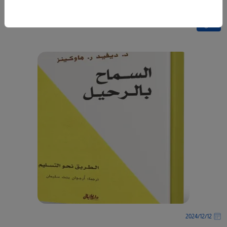
-
المزيد
12‏/12‏/2024