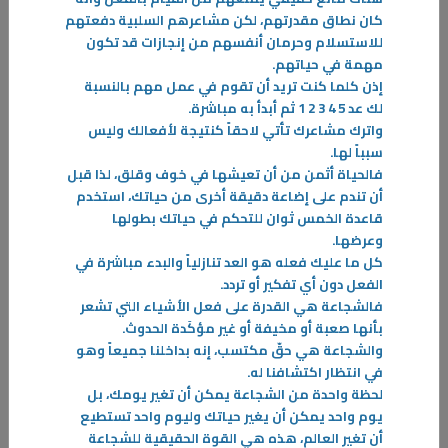
كان نطاق مقدرتهم، لكن مشاعرهم السلبية دفعتهم
للاستسلام وحرمان أنفسهم من إنجازات قد تكون
مهمة في حياتهم
.
إذن كلما كنت تريد أن تقوم في عمل مهم بالنسبة
لك عد 5 4 3 2 1 ثم أبدأ به مباشرة
.
واترك مشاعرك تأتي لاحقاً كنتيجة لأفعالك وليس
سبباً لها
.
فالحياة أثمن من أن تعيشها في خوف وقلق، لذا قبل
أن تندم على إضاعة دقيقة أخرى من حياتك، استخدم
قاعدة الخمس ثوان للتحكم في حياتك بطولها
وعرضها
.
كل ما عليك فعله هو العد تنازلياً والبدء مباشرة في
الفعل دون أي تفكير أو تردد
.
فالشجاعة هي القدرة على فعل الأشياء التي تشعر
بأنها صعبة أو مخيفة أو غير مؤكَدة الحدوث
.
والشجاعة هي حقّ مكتسب، إنه بداخلنا جميعاً وهو
03‏/02‏/2026
في انتظار اكتشافنا له
.
علاج التفكير الضاغط
لحظة واحدة من الشجاعة يمكن أن تغير يومك، بل
يوم واحد يمكن أن يغير حياتك وليوم واحد تستطيع
إن الأشخاص الذين يعانون من التوتر وفرط التفكير الدائم يعانون دوماً من
أن تغير العالم، هذه هي القوة الحقيقية للشجاعة
تقلُب الصحة النفسية والسلبية الشديدة بداخلهم