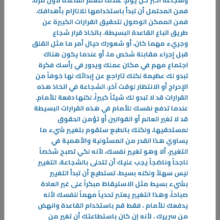
وشجاعة أكبر كل يوم، عندما تتعلم القاعدة لأول مرة،
فمن المحتمل أن تبدأ باستخدامها للالتزام بأهدافك
.
فمن الممكن الوصول لتحقيق القرارات الكبيرة عن
طريق اتباع القاعدة البسيطة، باتخاذ قرار شجاع
وجريء مهما كان، أو شعورك حيال أمر ما مثل القلق
09‏/04‏/2026
قبل إجراء مقابلة شخص ما، أو عندما يكون هناك
صيام الدوبامين
اجتماع مهم في مكان عملك ويدور في رأسك فكرة
أولاً ما هو الدوبامين؟ هو مادة كيميائية أو هرمون بشكل طبيعي في جسم
تبدو لك عظيمة لكنك تتراجع عن إبدائك لها خوفاً من
الإنسان، حيث يعزز من الشعور بالسعادة بالإضافة إلى كونه ناقلاً عصبياً،
الإحراج أو الانتظار لوقت آخر، الشجاعة في اتخاذ هذه
القرارات قد لا تبدو لك شيئاً كبيراً، لكنها دفعة للأمام
.
-
عندما تدفع نفسك للأمام في هذه القرارات البسيطة
قد لا تغير العالم أو القوانين أو تؤمن الحقوق
المزيد
لمستحقيها، ولكنك بالطبع ستقوم بتغيير شيء ما
يساوي هذا القدر من المسئولية والأهمية في
التغيير، ألا وهو تغيير نفسك، لأنه لكي تصبح شخصاً
ناجحاً وناضجاً يجب عليك أن تتحلى بالشجاعة، التغيير
ليس سهلاً ولكنه بسيط، تستطيع أن تبدأ التغيير
بشيء بسيط مثل الاستيقاظ مبكراً على غير العادة
صباحاً، وهذا التغيير يعتبر تحدياً مهماً لنفسك لأنه
يدفعك للأمام ، فقط قم باستخدام القاعدة وانهض
من سريرك ، لأنه إن كان باستطاعتك أن تغير من