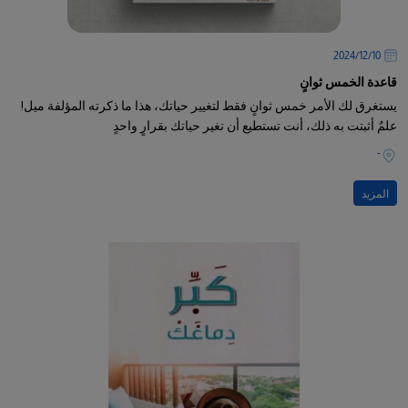
10‏/12‏/2024
قاعدة الخمس ثوانٍ
يستغرق لك الأمر خمس ثوانٍ فقط لتغيير حياتك، هذا ما ذكرته المؤلفة ميل!
علمٌ أثبتت به ذلك، أنت تستطيع أن تغير حياتك بقرارٍ واحدٍ
-
المزيد