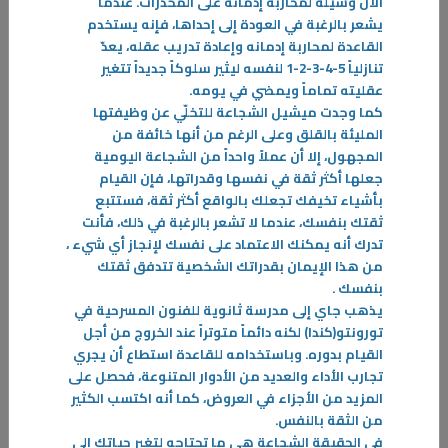
الآن وسيلة لمحاربة إدمانه على المخدرات. عندما
يشعر بالرغبة في العودة إلى إحداها، فإنه يستخدم
القاعدة لمحاربة إدمانه وإعادة تدريب عقله، يعدّ
تنازلياً 5-4-3-2-1 لنفسه ليثير سلوكاً جديداً تتغير
عقليته تماماً ويمضي في يومه
.
كما وجدت ميشيل
الشجاعة للتخلّي عن وظيفتها
المليئة بالقلق وعلى الرغم من أنها خائفة من
المجهول، إلا أن عملاً واحداً من الشجاعة اليومية
جعلها أكثر ثقة في نفسها وقدراتها، فإن القيام
بأشياء تخيفك تجعلك بالواقع أكثر ثقة، فستتبع
ثقتك بنفسك، عندما لا تشعر بالرغبة في ذلك، فأنت
28‏/09‏/2025
تدرك أنه يمكنك الاعتماد على نفسك لإنجاز أي شيء ،
من هذا الإيمان بقدراتك الشخصية تتدفق ثقتك
كيف تقطع علاقتك بهاتفك
بنفسك
.
الهواتف الذكية نفسها ليست المشكلة . المشكلة هي علاقتنا بها . على الرغم
يذهب جاي
إلى مدرسة ثانوية للفنون المسرحية في
من كل شيء هناك الكثير من الأسباب لكي نحب هواتفنا الذكية
تورونتو(كندا) لكنه دائماً متوتراً عند الخروج من أجل
-
القيام بدوره. وباستخدامه للقاعدة استطاع أن يجري
تجارب الأداء والعديد من الأدوار المتنوعة، فحصل على
المزيد
المزيد من الأجزاء في العروض، كما أنه اكتسب الكثير
من الثقة بالنفس
.
في الحقيقة الشجاعة هي ما تحتاجه لتغير حياتك إلى