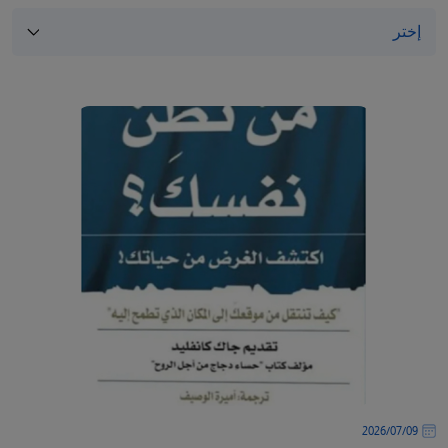
/"
Thi
shortcu
activate
th
scree
reade
t
hel
yo
navigat
an
interac
wit
th
content
09‏/07‏/2026