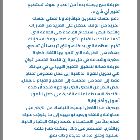
طريقة سير يومك بدءاً من الصباح سوف تستطيع
تغيير أي شيء
.
ادفع نفسك للتمرين مباشرة، ولا تعطي نفسك
المزيد من الوقت لتحصل على المزيد من المبررات
والأعذارليكن استخدام القاعدة هي الطاقة التي
تجعلك تنجذب للقيام بشيء صعب ومخيف، فإنك
تكرم العظمة التي بداخلك، والتي تريدها أن تسمع،
وهذه هي الطريقة التي تنمو بها الثقة، خطوة
11‏/03‏/2026
صغيرة وشجاعة في كل مرة إن قاعدة الخمس ثوانٍ
الوطنية… ممارسة يومية
طريقة فعالة لتحقيق التغيير الايجابي في حياتك،
في كل عام، ومع اقتراب الأعياد الوطنية، تتجدد مشاعر الفخر والانتماء، ويعلو
هي تحويل للقوة الذهنية إلى عمل ملموس تحتاج
صوت الاحتفال بالوطن. غير أن الوطنية في جوهرها
فقط إلى العد من الخمسة إلى الصفر، والقيام بالعمل،
بغض النظر عن التحدي الذي تواجهه فتجد أن هذه
-
القاعدة البسيطة تمتلك القدرة على جعل الأمور
أسهل وأكثر إدارة
.
المزيد
ويصرف هذا الفعل البسيط انتباهك عن التركيز على
مخاوفك وقلقك ويعيد توجيهه إلى ما يتوجّب عليك
فعله بدلاً من الاستسلام لضغط رغبات الإشباع الآنية،
وبالتّدرب المستمر على ذلك، يمكنك كسر حلقة
السلبية وخلق عادات جديدة وذات نفع
.