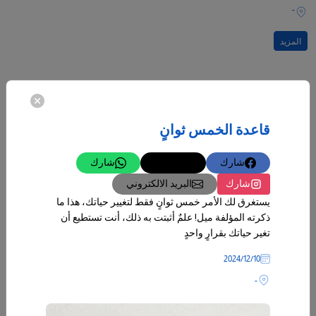
-
المزيد
قاعدة الخمس ثوانٍ
شارك
تغريدة
شارك
شارك
البريد الالكتروني
يستغرق لك الأمر خمس ثوانٍ فقط لتغيير حياتك، هذا ما
ذكرته المؤلفة ميل! علمٌ أثبتت به ذلك، أنت تستطيع أن
تغير حياتك بقرارٍ واحدٍ
10‏/12‏/2024
-
09‏/04‏/2026