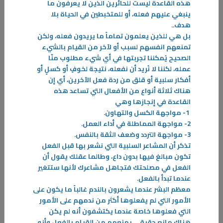
هذه القاعدة ليست للحائرين الذين لا يعرفون ما
ينبغي عليهم فعله، أو للمتخبطين في الحياة بلا
هدف
..
بل هي للذين يعلمون تماماً ما يريدون فعله، ولكن
تمنعهم انفسهم لسبب أو لآخر من القيام بالشيء
الصحيح يُمكننا تجربتها في أي شيء مطلوب منّا
عمله، لكننا لا نُريد أن نفعله، نتيجة لخوفٍ أو كسلٍ أو
أفكار سلبية أو قلق من ردة فعل الآخرين، أي إن
هناك ثلاثة أنواع من الأفعال التي تساعد هذه
القاعدة في إنجازها وهي
1-
مواجهة الكسل والتهاون
.
2-
مواجهة المماطلة في أداء العمل
.
11‏/03‏/2026
3-
مواجهة التردد وضعف الثقة بالنفس
.
الكويتيون فرجانهم ومهنهم
تذكر أن المشاعر السلبية التي نشعر بها قبل الفعل
الكتاب عبارة عن رسالة موجه لأبنائنا الذين لا يعرفون عن سيرة حياة الأوائل
تكون مبالغ فيها بدون داع، وطالما عقلك يقول أن
وما هي عيشتهم ووضعهم بالماضي القريب الذي هو ما قبل النفط، فكانت
الفعل في مصلحتك فتجاهل مشاعرك لأنها ستتغير
منازلهم ودواوينهم ودكاكينهم أكثرها من منتوج بلدهم
عندما تبدأ بالفعل
.
معظم البشر عندما يشعرون بالندم غالباً ما يكون على
-
الأمور التي لم يفعلوها أكثر من ندمهم على الأمور
التي فعلوها خاصة عندما يكتشفون أنه لم يكن
المزيد
هناك مانع حقيقي يمنعهم من القيام بالفعل وأنه