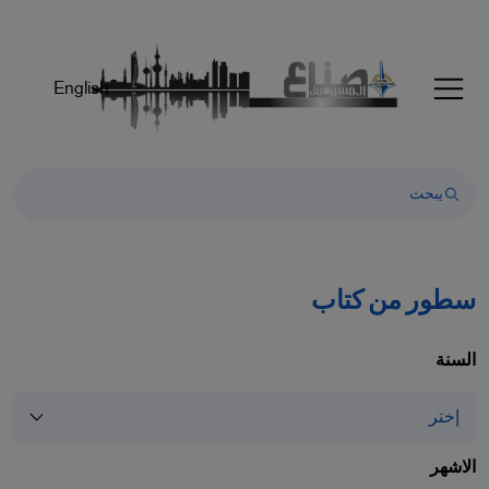
Welcom
t
Al
English
i
On
Accessibilit
scree
reader
T
star
th
سطور من كتاب
Al
i
On
السنة
Accessibilit
scree
reader
pres
الاشهر
"Ctr