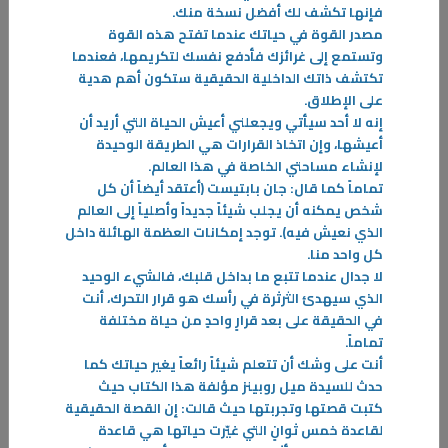
فإنها تكشف لك أفضل نسخة منك
.
-
مصدر القوة في حياتك عندما تفتح هذه القوة
وتستمع إلى غرائزك فأدفع نفسك لتكريمها، فعندما
المزيد
تكتشف ذاتك الداخلية الحقيقية ستكون أهم هدية
على الإطلاق
.
إنه لا أحد سيأتي ويجعلني أعيش الحياة التي أريد أن
أعيشها، وإن اتخاذ القرارات هي الطريقة الوحيدة
لإنشاء مساحتي الخاصة في هذا العالم
.
تماماً كما قال: جان بابتيست (أعتقد أيضاً أن كل
شخص يمكنه أن يجلب شيئاً جديداً وأصلياً إلى العالم
الذي نعيش فيه). توجد إمكانات العظمة الهائلة داخل
كل واحد منا
.
لا جدال عندما تتبع ما بداخل قلبك، فالشيء الوحيد
الذي سيهدئ الثرثرة في رأسك هو قرار التحرك، أنت
في الحقيقة على بعد قرارٍ واحدٍ من حياة مختلفة
تماماً
.
أنت على وشك أن تتعلم شيئاً رائعاً يغير حياتك كما
حدث للسيدة ميل روبينز مؤلفة هذا الكتاب حيث
كتبت قصتها وتجربتها حيث قالت: إن القصة الحقيقية
لقاعدة خمس ثوانٍ التي غيّرت حياتها هي قاعدة
07‏/01‏/2026