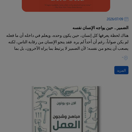
09‏/07‏/2026
الضمير… حين يواجه الإنسان نفسه
هناك لحظة يعرفها كل إنسان، حين يكون وحده، ويعلم في داخله أن ما فعله
لم يكن صواباً، رغم أن أحداً لم يره. فقد ينجو الإنسان من رقابة الناس، لكنه
يصعب أن ينجو من نفسه؛ لأن الضمير لا يرتبط بما يراه الآخرون، بل بما
يعرفه الإنسان عن ذاته.
-
المزيد