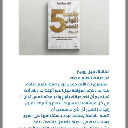
اليقظة… مساحة للوعي
في أوقات الهدوء تسير الحياة بإيقاع مألوف، وتبدو كثير من الأمور مستقرة لا
تستدعي منا انتباهًا خاصًا. غير أن هذا الإيقاع يتبدل حين تتسارع الأحداث من
حولنا؛ فاليوم تتدفق الأخبار والمعلومات على مدار الساعة، والأحداث تتلاحق،
-
المزيد
الكاتبة/ ميل روبينز
غير حياتك لتصنع مجدك
يستغرق لك الأمر خمس ثوانٍ فقط لتغيير حياتك،
هذا ما ذكرته المؤلفة ميل! علمٌ أثبتت به ذلك، أنت
تستطيع أن تغير حياتك بقرارٍ واحدٍ مدته خمس ثوان ٍ
في كل مرة، القاعدة سهلة التعلم وتأثيرها عميق
إنها سرُّ لتغيير أي شيء، فبمجرد أن
تتعلم القاعدة،يمكنك البدء باستخدامها على الفور.
وستساعدك في الحياة والعمل والتحدث بثقة