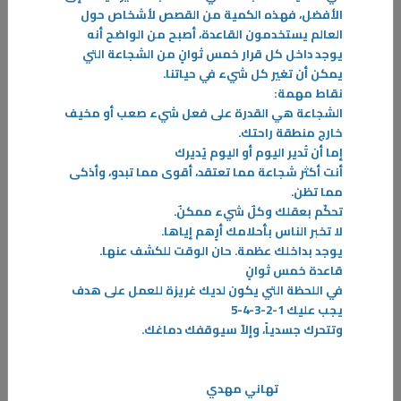
الأفضل، فهذه الكمية من القصص لأشخاص حول
العالم يستخدمون القاعدة، أصبح من الواضح أنه
يوجد داخل كل قرار خمس ثوانٍ من الشجاعة التي
يمكن أن تغير كل شيء في حياتنا
.
نقاط مهمة
:
الشجاعة هي القدرة على فعل شيء صعب أو مخيف
خارج منطقة راحتك
.
إما أن تُدير اليوم أو اليوم يُديرك
أنت أكثر شجاعة مما تعتقد، أقوى مما تبدو، وأذكى
مما تظن
.
تحكّم بعقلك وكلٌ شيء ممكنٌ
.
لا تخبر الناس بأحلامك أرٍهم إياها
.
يوجد بداخلك عظمة. حان الوقت للكشف عنها
.
قاعدة خمس ثوانٍ
في اللحظة التي يكون لديك غريزة للعمل على هدف
08‏/01‏/2025
يجب عليك 1-2-3-4-5
سيكولوجية اللوم د. يوسف قطامي أ. طارق قطامي
وتتحرك جسدياً، وإلاّ سيوقفك دماغك
.
لقد أثارت فرضية الدكتور ألبرت إليس الطبيب النفسي الأمريكي في ( أن
اللوم هو العامل الرئيسي للاضطرابات الانفعالية النفسية .. ومشاعرها ) ، وقد
كانت هذه الفرضية هي الشرارة التي لمعت في عقل المؤلفين
تهاني مهدي