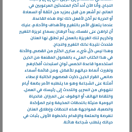
النجاح، وأنا الآن أحد أكثر المتحدثين المرغوبين في
العالم، لم أشعر من قبل بمزيد من الثقة أو السعادة
أو الحرية لم أكن لأفعل ذلك لولا هذه القاعدة
.
22‏/12‏/2025
عندما يتعلق الأمر بالتغيير والأهداف والأحلام، عليك
أن تراهن على نفسك، يبدأ الرهان بسماع غريزة التغيير
100 نصيحة لحياة سعيدة
وتكريم تلك الغريزة بالعمل ثم تطلق لها العنان
النجاح علاج النفس القلقة، الخائفة، المتشائمة، اليائسة. والنجاح من أحسن
فتحدث نتيجة لذلك التغيير والنجاح
.
مضادات القلق ومن أفضل مضادات الاكتئاب
وهذا ليس كلّ شيء. سترى الكثير من القصص والأدلة
-
في هذا الكتاب المليء بالفصول المقنعة من الذين
استخدموا قاعدة الخمس ثوانٍ استبدلت أفكارهم
المزيد
وتغيرت أنماط حياتهم للأفضل. ومن قائمة أسماء
صانعي القرار الذين ذكرت قصصهم الكاتبة لإعطاء
أمثلة على الشجاعة وهو ما يتطلبه الأمر بضعة أيام
للنهوض من السرير، والتحدث إلى رئيسك في العمل،
والتقاط الهاتف أو الوقوف على الميزان. فالحياة
اليومية مليئة باللحظات المخيفة وغير المؤكدة
والصعبة، فمواجهة هذه اللحظات وإطلاق العنان
للفرصة والمتعة والإقدام بالخطوة الأولى بثبات في
حياتك يتطلب شجاعة هائلة
.