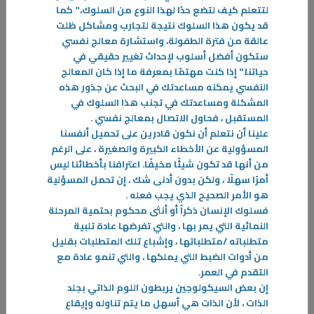
لتتعلم كيف لتضع حدًا لهذا النوع من السلوك،" كما
قد يكون هذا السلوك نتيجة لتجارب ومشاكل ظلت
عالقة من فترة الطفولة، واستشارة معالج نفسي
ستكون أفضل أسلوب لإحداث تغيير حقيقي في
حياتنا." إذا كنت مهتمًا بمعرفة ما إذا كان المعالج
النفسي يمكنه مساعدتك في البحث عن جذور هذه
المشكلة ومساعدتك في تجنب هذا السلوك في
09‏/11‏/2025
المستقبل ، فحاول الاتصال بمعالج نفسي
.
المثابر ( تيم س. غروفر)
علينا أن نتعلم أن نكون قادرين على تحميل أنفسنا
المسؤولية عن الأخطاء الكبيرة والصغيرة ، على الرغم
كل شيء في هذا الكتاب يتعلّق بالرفع من مستوى التميّز الخاص بك، والذهاب
من أنها قد تكون شيئًا مخيفًا. اعترافنا بأخطائنا ليس
إلى أبعد ممّا تعرفه أو تفكر فيه، أبعد ممّا حاول أيّ شخص تعليمك.
أمرًا سهلًا ، ولكن بدون أدنى شك ، إن تحمل المسؤلية
-
هو الأمر الصحيح الذي يجب فعله
.
فسلوك الإنسان ذكراً أو أنثى محكوم بحتمية المرحلة
المزيد
النمائية التي يمر بها ، والتي تفرضها عادة تلبية
متطلباته /متطلباتها ، وإشباع تلك المتطلبات بقليل
من أدوات الضبط التي يملكها ، والتي تنمو عادة مع
التقدم في العمر
.
إن بعض السيكولوجين يربطون اللوم الذاتي بجلد
الذات ، لأن الذات هي أسهل ما يتم تناوله وإيقاع