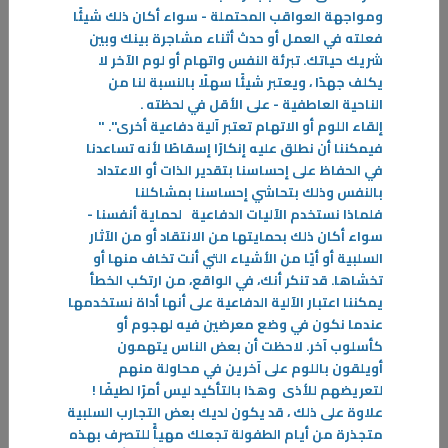
ومواجهة العواقب المحتملة - سواء أكان ذلك شيئًا
-
فعلته في العمل أو حدث أثناء مشاجرة بينك وبين
شريك حياتك. تبرئة النفس واتهام أو لوم الآخر لا
المزيد
يكلف جهدًا ، ويعتبر شيئًا سهلًا بالنسبة لنا من
الناحية العاطفية - على الأقل في لحظته
.
إلقاء اللوم أو الاتهام تعتبر آلية دفاعية أخرى". "
فيمكننا أن نطلق عليه إنكارًا إسقاطًا لأنه تساعدنا
في الحفاظ على إحساسنا بتقدير الذات أو الاعتداد
بالنفس وذلك بتحاشي إحساسنا بمشاكلنا
فلماذا نستخدم الآليات الدفاعية لحماية أنفسنا -
سواء أكان ذلك بحمايتها من الانتقاد أو من الآثار
السلبية أو أيًا من الأشياء التي أنت تخاف منها أو
تخشاها. قد تنكر أنك، في الواقع، من ارتكب الخطأ
يمكننا اعتبار الآلية الدفاعية على أنها أداة نستخدمها
عندما نكون في وضع معرضين فيه لهجوم أو
كأسلوب آخر. لاحظت أن بعض الناس يتهمون
أويلقون باللوم على آخرين في محاولة منهم
لتعريضهم للأذى وهذا بالتأكيد ليس أمرًا لطيفًا
!
علاوة على ذلك ، قد يكون لديك بعض التجارب السلبية
متجذرة من أيام الطفولة تجعلك مهيأً للتصرف بهذه
07‏/01‏/2026