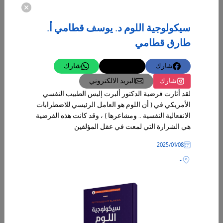
سيكولوجية اللوم د. يوسف قطامي أ.
طارق قطامي
شارك
تغريدة
شارك
شارك
البريد الالكتروني
لقد أثارت فرضية الدكتور ألبرت إليس الطبيب النفسي
الأمريكي في ( أن اللوم هو العامل الرئيسي للاضطرابات
الانفعالية النفسية .. ومشاعرها ) ، وقد كانت هذه الفرضية
هي الشرارة التي لمعت في عقل المؤلفين
08‏/01‏/2025
-
07‏/05‏/2026
كن مهووساً أو كن مرؤوساً
يمكن أن تصبح ناجحاً دون أن تكون مهووساً ، لكنك لن تصل إلى مستويات
النجاح الباهرة دون هوس ، لأن الهوس هو العامل المشترك الوحيد بين
الأشخاص الموجودين في القمة