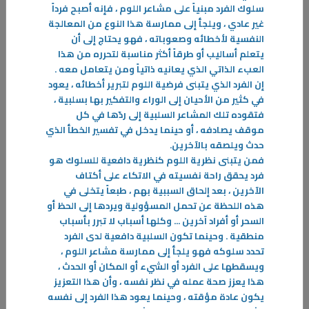
سلوك الفرد مبنياً على مشاعر اللوم ، فإنه أصبح فرداً
اليقظة… مساحة للوعي
غير عادي ، ويلجأ إلى ممارسة هذا النوع من المعالجة
في أوقات الهدوء تسير الحياة بإيقاع مألوف، وتبدو كثير من الأمور مستقرة لا
النفسية لأخطائه وصعوباته ، فهو يحتاج إلى أن
تستدعي منا انتباهًا خاصًا. غير أن هذا الإيقاع يتبدل حين تتسارع الأحداث من
يتعلم أساليب أو طرقاً أكثر مناسبة لتحرره من هذا
حولنا؛ فاليوم تتدفق الأخبار والمعلومات على مدار الساعة، والأحداث تتلاحق،
العبء الذاتي الذي يعانيه ذاتياً ومن يتعامل معه
.
-
إن الفرد الذي يتبنى فرضية اللوم لتبرير أخطائه ، يعود
في كثير من الأحيان إلى الوراء والتفكير بها بسلبية ،
المزيد
فتقوده تلك المشاعر السلبية إلى ردّها في كل
موقف يصادفه ، أو حينما يدخل في تفسير الخطأ الذي
حدث ويلصقه بالآخرين
.
فمن يتبنى نظرية اللوم كنظرية دافعية للسلوك هو
فرد يحقق راحة نفسيته في الاتكاء على أكتاف
الآخرين ، بعد إلحاق السببية بهم ، طبعاً يتخلى في
هذه اللحظة عن تحمل المسؤولية ويردها إلى الحظ أو
السحر أو أفراد آخرين ... وكلها أسباب لا تبرر بأسباب
منطقية . وحينما تكون السلبية دافعية لدى الفرد
تحدد سلوكه فهو يلجأ إلى ممارسة مشاعر اللوم ،
ويسقطها على الفرد أو الشيء أو المكان أو الحدث ،
هذا يعزز صحة عمله في نظر نفسه ، وأن هذا التعزيز
يكون عادة مؤقته ، وحينما يعود هذا الفرد إلى نفسه