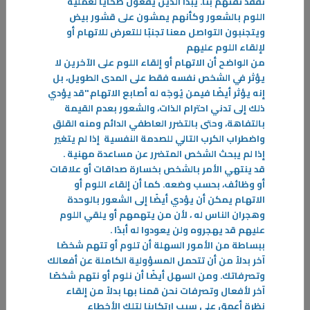
نفقد ثقتهم بنا. يبدأ الذين يقعون ضحايا لعملية
اللوم بالشعور وكأنهم يمشون على قشور بيض
ويتجنبون التواصل معنا تجنبًا للتعرض للاتهام أو
لإلقاء اللوم عليهم
من الواضح أن الاتهام أو إلقاء اللوم على الآخرين لا
يؤثر في الشخص نفسه فقط على المدى الطويل، بل
إنه يؤثر أيضًا فيمن يُوجَه له أصابع الاتهام."قد يؤدي
ذلك إلى تدني احترام الذات، والشعور بعدم القيمة
بالتفاهة، وحتى بالتضرر العاطفي الدائم ومنه القلق
واضطراب الكرب التالي للصدمة النفسية إذا لم يتغير
إذا لم يبحث الشخص المتضرر عن مساعدة مهنية
.
قد ينتهي الأمر بالشخص بخسارة صداقات أو علاقات
أو وظائف، بحسب وضعه. كما أن إلقاء اللوم أو
الاتهام يمكن أن يؤدي أيضًا إلى الشعور بالوحدة
وهجران الناس له ، لأن من يتهمهم أو يلقي اللوم
عليهم قد يهجروه ولن يعودوا له أبدًا
.
ببساطة من الأمور السهلة أن تلوم أو تتهم شخصًا
03‏/02‏/2026
آخر بدلاً من أن تتحمل المسؤولية الكاملة عن أفعالك
علاج التفكير الضاغط
وتصرفاتك. ومن السهل أيضًا أن نلوم أو نتهم شخصًا
إن الأشخاص الذين يعانون من التوتر وفرط التفكير الدائم يعانون دوماً من
آخر لأفعال وتصرفات نحن قمنا بها بدلاً من إلقاء
تقلُب الصحة النفسية والسلبية الشديدة بداخلهم
نظرة أعمق على سبب ارتكابنا لتلك الأخطاء