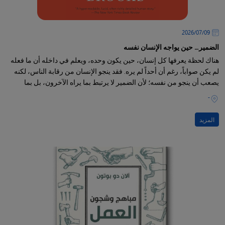
09‏/07‏/2026
الضمير… حين يواجه الإنسان نفسه
هناك لحظة يعرفها كل إنسان، حين يكون وحده، ويعلم في داخله أن ما فعله
لم يكن صواباً، رغم أن أحداً لم يره. فقد ينجو الإنسان من رقابة الناس، لكنه
يصعب أن ينجو من نفسه؛ لأن الضمير لا يرتبط بما يراه الآخرون، بل بما
يعرفه الإنسان عن ذاته.
-
المزيد