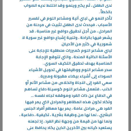
لدى الطفل ، ثم يكبر وينمو وقد اختلط لديه الصواب
بالخطأ
.
تأخر النمو في تبني آلية ومشاعر اللوم في تفسير
الأسباب ، فيحدث لدى الطفل تثبيت في مرحلة من
المراحل ، من أجل تحقيق دوافع غير مناسبة ، قد
يشعر فيها بالراحة ، وتلبية إشباع دوافع غير سوية لا
شعورية في كثير من الأحيان
.
تبني مشاعر اللوم كمبررات منطقية للإجابة على
11‏/03‏/2026
الأسئلة الذاتية الملحة ، والتي تتوقع الإجابة
الوطنية… ممارسة يومية
المناسبة بهدف تحقيق التكيف السوي
.
في كل عام، ومع اقتراب الأعياد الوطنية، تتجدد مشاعر الفخر والانتماء، ويعلو
سحر مشاعر اللوم ووظيفتها في تحويل الأشياء
صوت الاحتفال بالوطن. غير أن الوطنية في جوهرها
السوداء إلى أشياء بيضاء مقبولة ومبررة
.
سعي الفرد إلى النجاة والخلاص من مشاعر الألم أو
-
الذنب ، فتعمل مشاعر اللوم كوسيلة دفاع تساهم
في الدفاع عن ذات الفرد وموقفه تجاه نفسه
...
المزيد
وتكاد تكون هذه المظاهر والمراحل التي يمر فيها
الفرد هي مراحل عامة ، يمر بها معظم أفراد الجنس
البشري ، لما لها من وظيفة بشرية ، تكيفية ، دفاعية ،
ولما لها من قيمة من وجهة نظر الفرد ، إذ تجعله
يستعيد كيانه بين الآخرين الذين يكاد يحافظ على