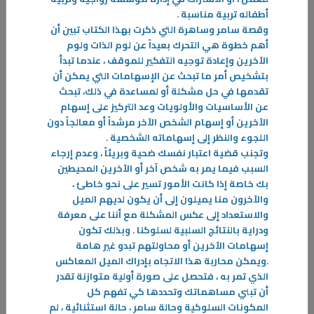
أطفاله تربية مناسبة
.
وقصة سامر وساهرة التي ذكرت بهذا الكتاب تبين أن
أهم خطوة هي التحرك بعيداً عن لوم الذات ولوم
الآخرين وإعادة توجيه التفكير للموقف ، عندما تبدأ
بتشخيص أمر ما تبحث عن الإسهامات التي يمكن أن
تقدمها في حل مشكلة أو لمساعدة في ذلك، تبحث
عن الأساسيات والأولويات وعد التركيز على إسهام
الآخرين أو إسهام الشخص الآخر مرشداً أو معالجاً دون
اللجوء والنظر إلى إسهاماته الشخصية
.
وتجنب قضية اعتبار نفسك ضحية وبريئاً ، وعدم إرجاء
السبب فيما يمر به شخص آخر أو الآخرين المحيطين
بك خاصة إذا كانت الأمور تسير على نحو خاطئ ،
والآخرون منا يميلون إلى أن يكون لديهم الميل
والاستعداد إلى عكس المشكلة مع أننا على معرفة
08‏/01‏/2025
ودراية بالنتائج السلبية لسلوكنا . وبذلك تكون
إسهامات الآخرين أو محاولتهم تبدو غير هامة
سيكولوجية اللوم د. يوسف قطامي أ. طارق قطامي
.ويمكن محاربة هذا الاتجاه بإدراك الميل المعاكس
لقد أثارت فرضية الدكتور ألبرت إليس الطبيب النفسي الأمريكي في ( أن
الذي تمر به ، فتحصل على صورة أولية متوازنة تقدر
اللوم هو العامل الرئيسي للاضطرابات الانفعالية النفسية .. ومشاعرها ) ، وقد
أن تبني مساهماتك وتحددها كي تفهم كل
كانت هذه الفرضية هي الشرارة التي لمعت في عقل المؤلفين
المكونات السلوكية وحالة سامر ، حالة استثنائية ، لم