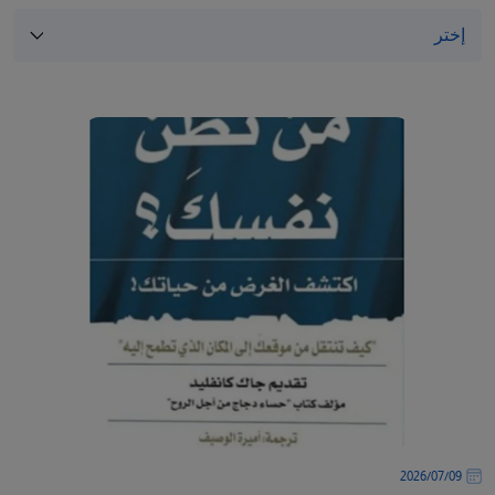
/"
Thi
shortcu
activate
th
scree
reade
t
hel
yo
navigat
an
interac
wit
th
content
09‏/07‏/2026