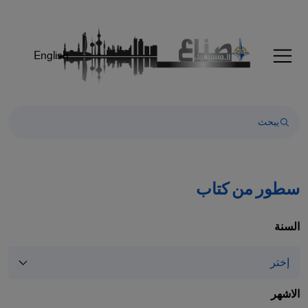
Welcom
t
Al
English
i
On
Accessibilit
scree
reader
T
star
th
سطور من كتاب
Al
i
On
السنة
Accessibilit
scree
reader
pres
الاشهر
"Ctr