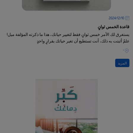
10‏/12‏/2024
قاعدة الخمس ثوانٍ
يستغرق لك الأمر خمس ثوانٍ فقط لتغيير حياتك، هذا ما ذكرته المؤلفة ميل!
علمٌ أثبتت به ذلك، أنت تستطيع أن تغير حياتك بقرارٍ واحدٍ
-
المزيد