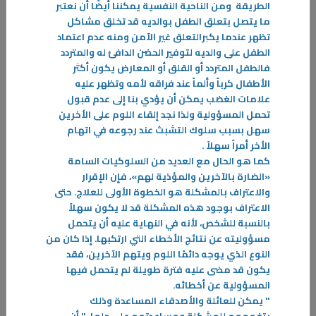
الطريقة ومن الناحية النفسية يمكننا أيضًا أن نعتبر
توقف عن إرضاء الآخرين
ما يتصل بتعلق الطفل بوالديه قد تخلق مشاكل
يعتبر المؤلف باتريك كينغ من أشهر الكتّاب والمدربين في فن المحادثة وفن
تظهر عندما يكبرالتعلق غير الآمن ومنه عدم اعتماد
التواصل في أمريكا ، ولقد صدر له عدة كتب في مجال تطور النفس
الطفل على والديه لتوفير الحضن الدافئ له والمتردد
فالطفل المتردد أو القلق أو المعارض يكون أكثر
-
الأطفال كرباً وألماً عند فراقه لأمه وتظهر عليه
علامات الغضب يمكن أن يؤدي بنا إلى عدم قبول
المزيد
تحمل المسؤولية ولذا نجد إلقاء اللوم على الأخرين
سهل بسبب سلوك التشبث عند رجوعه في اتهام
الأخر أمراً سهلاً
.
كما هو الحال مع العديد من السلوكيات السامة
«الضارة بالآخرين والمؤذية لهم»، فإن الإقرار
والاعتراف بالمشكلة هو الخطوة الأولى للعلاج. حتى
الاعتراف بوجود هذه المشكلة قد لا يكون سهلاً
بالنسبة للشخص، لأنه في النهاية عليه أن يتحمل
مسؤوليته عن نتائج الأخطاء التي ارتكبها. إذا كان من
النوع الذي يوجه دائمًا اللوم ويتهم الآخرين، فقد
يكون قد مضى عليه فترة طويلة لم يتحمل فيها
المسؤولية عن أخطائه
.
"
يمكن للعائلة والأصدقاء المساعدة وذلك