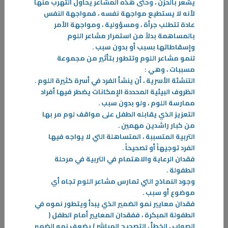
يشعر بالحزن ، وحتى هذه المشاعر يحاول التهرب منها
لأنه لا يستطيع مواجهة نفسه ، فمواجهة النفس
عادة تتطلب جرأة ، ومسؤولية ، ومواجهة الأمر
بالمساهمة بدلاً من استمرار مشاعر اللوم
وإسقاطاتها بسبب أو بدون سبب
.
09‏/04‏/2026
تنمو مشاعر اللوم وتتطور بتأثير من مجموعة
صيام الدوبامين
مسببات ، وهي
:
أولاً ما هو الدوبامين؟ هو مادة كيميائية أو هرمون بشكل طبيعي في جسم
التنشئة الأسرية ، أن ينشأ الفرد في أسرة كثيرة اللوم
.
الإنسان، حيث يعزز من الشعور بالسعادة بالإضافة إلى كونه ناقلاً عصبياً،
الظروف البيئية المحددة الإمكانات يضطر فيها أفراد
-
ممارسة اللوم ، ولو بدون سبب
.
التعزيز الذي يقابله الطفل على مواقف لوم مر بها
من كبار راشدين مهمين
.
المزيد
التربية المتسببة ، المتساهلة التي لا يواجه فيها
الفرد توجيهاً أو تصحيحاً
.
فقدان الرعاية والاهتمام في التربية في مرحلة
الطفولة
.
وجود النماذج التي تمارس مشاعر اللوم تجاه أي
موضوع أو سبب
.
فقدان معايير نمو الضمير الذي يبدأ ويتطور نموه في
الطفولة المبكرة ، ففقدان المعايير أمام الطفل (
الصواب ، الخطأ ، التصحيح المباشر ) يضعف نمو الضمير