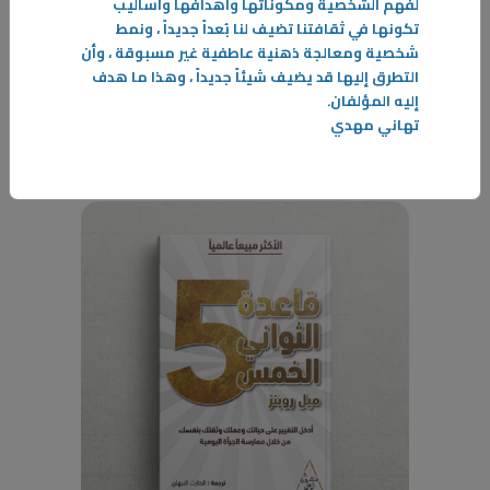
لفهم الشخصية ومكوناتها وأهدافها وأساليب
السماح بالرحيل
تكونها في ثقافتنا تضيف لنا بُعداً جديداً ، ونمط
يعتبر هذا الكتاب من أبرز كتب ديفيد هاوكينز وهو طبيب بالإضافة إلى أنه
شخصية ومعالجة ذهنية عاطفية غير مسبوقة ، وأن
باحث وكاتب أيضاً في مجال الوعي فيتناول موضوع الوعي بشكل خاص
التطرق إليها قد يضيف شيئاً جديداً ، وهذا ما هدف
-
إليه المؤلفان
.
تهاني مهدي
المزيد