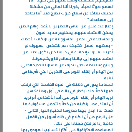
بتفهمهم للمشكلة ومساعدتهم على حلها. " أن
نسمع صوتًا لطيفًا يخبرنا أننا نعاني من مشكلة
يختلف تمامًا عن سماع صوت يصرخ فينا أننا بحاجة
إلى مساعدة،
"
22‏/12‏/2025
إخبار عدد قليل من الناس الجديرين بالثقة، وهم الذين
100 نصيحة لحياة سعيدة
يمكن الاعتماد عليهم، يمكنهم مد يد العون
والمساعدة في تحمل المسؤولية عن ارتكاب الأخطاء
النجاح علاج النفس القلقة، الخائفة، المتشائمة، اليائسة. والنجاح من أحسن
- يمكنهم العمل كشبكة دعم للشخص لسهولة لو
مضادات القلق ومن أفضل مضادات الاكتئاب
أجرينا تغييرات إيجابية في حياتنا حين يكون لدينا من
-
نعتمد عليهم إلى جانبنا يساندوننا ويشجعوننا،
وينبهوننا بلطف حين ننحرف عن مسارنا الجديد الخالي
المزيد
من اتهام أو إلقاء اللوم على الآخرين الذي شرعنا في
تبنيه
.
لاحظ ما يدور في ذهنك في المرة القادمة التي ترتكب
فيها خطأ. ماذا يخطر في بالك في أول وهلة؟ هل
تريد اتهام أو إلقاء اللوم على أحد الأشخاص، أم تريد
أن تعتذر عما ارتكبته من خطأ وتتحمل مسؤولية ما
قمت به؟ ابذل جهدًا مدروسًا لاختيار الخيار الثاني -
على الرغم من أن الكلام في ذلك أسهل من الفعل
خاصة إذا لم تكن معتادًا على ذلك
.
المساعدة الاحترافية هي أكثر الأساليب الموصى بها