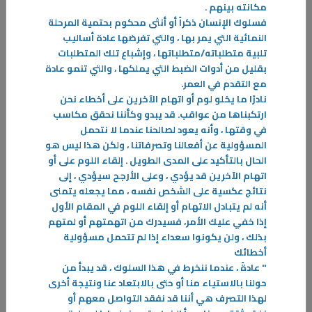
مكانته بينهم
.
فسلوك الإنسان ذكراً أو أنثى محكوم بحتمية المرحلة
النمائية التي يمر بها ، والتي تفرضها عادة أساليب
تلبية متطلباته/متطلباتها ، وإشباع تلك المتطلبات
بقليل من أدوات الضبط التي يملكها ، والتي تنمو عادة
مع التقدم في العمر
.
نادرًا ما يخلو لوم أو اتهام الآخرين على أخطاء نحن
ارتكبناها من عواقب. قد يبدو وكأننا نحقق مكاسب
في وقتها ، وأنه يعود لصالحنا عندما لا نتحمل
المسؤولية عن أفعالنا وتصرفاتنا ، ولكن هذا ليس هو
الحال بالتأكيد على المدى الطويل . إلقاء اللوم على أو
اتهام الآخرين قد يؤدي ، وعلى الأرجح سيؤدي ، إلى
11‏/03‏/2026
نتائج عكسية على الشخص نفسه ، مما يجعله يتمنى
الكويتيون فرجانهم ومهنهم
أنه لم يتبادل الاتهام أو إلقاء اللوم في المقام الأول
الكتاب عبارة عن رسالة موجه لأبنائنا الذين لا يعرفون عن سيرة حياة الأوائل
إذا خفي عليك الأمر، فسيدرك من اتهمتهم أو لمتهم
وما هي عيشتهم ووضعهم بالماضي القريب الذي هو ما قبل النفط، فكانت
بذلك ، ولن يكونوا سعداء إذا لم تتحمل مسؤولية
منازلهم ودواوينهم ودكاكينهم أكثرها من منتوج بلدهم
أخطائك
"
عادةً ، عندما ننخرط في هذا السلوك ، قد يبدأ من
-
حولنا بالاستياء منا أو حتى بالابتعاد عنا ونتيجة أخرى
لهذا التصرف هي أننا قد نفقد التواصل معهم أو
المزيد