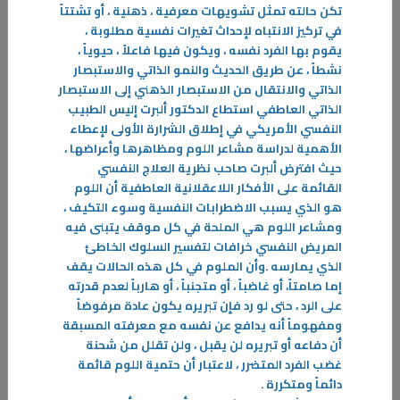
-
تكن حالته تمثل تشويهات معرفية ، ذهنية ، أو تشتتاً
في تركيز الانتباه لإحداث تغيرات نفسية مطلوبة ،
المزيد
يقوم بها الفرد نفسه ، ويكون فيها فاعلاً ، حيوياً ،
نشطاً ، عن طريق الحديث والنمو الذاتي والاستبصار
الذاتي والانتقال من الاستبصار الذهني إلى الاستبصار
الذاتي العاطفي استطاع الدكتور ألبرت إليس الطبيب
النفسي الأمريكي في إطلاق الشرارة الأولى لإعطاء
الأهمية لدراسة مشاعر اللوم ومظاهرها وأعراضها ،
حيث افترض ألبرت صاحب نظرية العلاج النفسي
القائمة على الأفكار اللاعقلانية العاطفية أن اللوم
هو الذي يسبب الاضطرابات النفسية وسوء التكيف ،
ومشاعر اللوم هي الملحة في كل موقف يتبنى فيه
المريض النفسي خرافات لتفسير السلوك الخاطئ
الذي يمارسه .وأن الملوم في كل هذه الحالات يقف
إما صامتاً، أو غاضباً ، أو متجنباً ، أو هارباً لعدم قدرته
على الرد ، حتى لو رد فإن تبريره يكون عادة مرفوضاً
ومفهوماً أنه يدافع عن نفسه مع معرفته المسبقة
أن دفاعه أو تبريره لن يقبل ، ولن تقلل من شحنة
غضب الفرد المتضرر ، لاعتبار أن حتمية اللوم قائمة
12‏/12‏/2024
دائماً ومتكررة
.