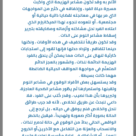
الألم به وقد تكون مشاعر الهزيمة التي واكبت
مسيرة حياة الفرد ، وإخفاقه في كثير من المواجهات
التي مر بها في معالجته لقضايا ذاتية حياتية أو
مجتمعية ، أو لتعوده للجوء لهذا الميكانيزم الذي
اعتاده الفرد لحل مشاكله وأزماته ومضايقته بتبرير
إسقاط مشاعر اللوم على الذات
.
وقد تكون طريقاً للتخفيف في هذه الأوقات ، ولكنها
حينما تتفاقم ، وتزداد حدتها فإنها تقود إلى استجابات
كارثية تنهال على الذات مما يمكن أن يلحق بالفرد
الهزيمة الدائمة للذات ، والشعور بالعجز الدائم
المتعلّم في مواجهة المواقف الحياتية الضاغطة
28‏/09‏/2025
مهما كانت بسيطة
.
وقد يستسهل بعض الأفراد الوقوع في مشاعر اللوم
كيف تقطع علاقتك بهاتفك
وتقبلها ،واستمرارها ثم يطّور مشاعر الضحية العاجزة،
الهواتف الذكية نفسها ليست المشكلة . المشكلة هي علاقتنا بها . على الرغم
وتبريرها بأن هذا نصيب ، وقدر كُتب على الفرد ، فلا
من كل شيء هناك الكثير من الأسباب لكي نحب هواتفنا الذكية
داعي للبحث عن طريق للخلاص ، لأنه قد جرب طرائق
-
للحل والخلاص فلم يوفق في حياته ، بل ترجع إلى
الحالة بصورة أكثر صعوبة وتهديداً ، فيقبل بالخطر
المزيد
الواقعي الحالي بدلاً من الوقوع في حالة تدمير للذات ،
والانسحاب والعزلة من التفاعل مع الآخرين،أو الخروج
للعمل ، أو الاشتراك في إدارة مؤسسة زواجية وتربية