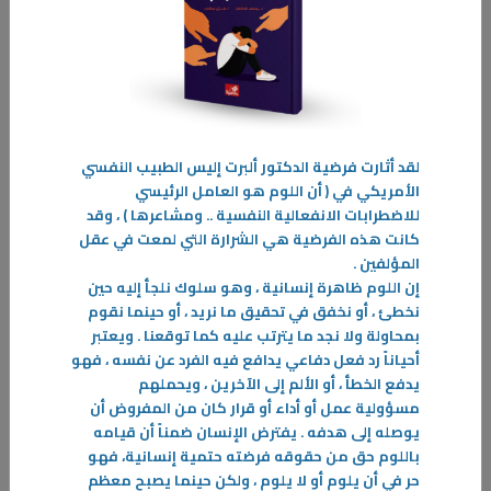
-
المزيد
لقد أثارت فرضية الدكتور ألبرت إليس الطبيب النفسي
الأمريكي في ( أن اللوم هو العامل الرئيسي
للاضطرابات الانفعالية النفسية .. ومشاعرها ) ، وقد
كانت هذه الفرضية هي الشرارة التي لمعت في عقل
المؤلفين
.
إن اللوم ظاهرة إنسانية ، وهو سلوك نلجأ إليه حين
نخطئ ، أو نخفق في تحقيق ما نريد ، أو حينما نقوم
بمحاولة ولا نجد ما يترتب عليه كما توقعنا . ويعتبر
أحياناً رد فعل دفاعي يدافع فيه الفرد عن نفسه ، فهو
يدفع الخطأ ، أو الألم إلى الآخرين ، ويحملهم
مسؤولية عمل أو أداء أو قرار كان من المفروض أن
يوصله إلى هدفه . يفترض الإنسان ضمناً أن قيامه
باللوم حق من حقوقه فرضته حتمية إنسانية، فهو
حر في أن يلوم أو لا يلوم ، ولكن حينما يصبح معظم
09‏/04‏/2026