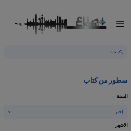
Welcom
t
Al
English
i
On
Accessibilit
scree
reader
T
star
th
سطور من كتاب
Al
i
On
السنة
Accessibilit
scree
reader
pres
الاشهر
"Ctr