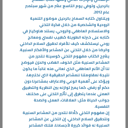
-
بالرحيل، وتوفي يوم التاسع عشر من شهر سبتمبر
عام 2012
.
المزيد
ويتناول كتابه السماح بالرحيل موضوع التنمية
الروحية والشخصية من خلال فكرة التخلي
والاستسلام العاطفي والروحي، يستند هاوكينز في
كتابه على خبرته الطويلة كطبيب نفسي ومعالج
روحي ليستكشف كيف للأفراد تحقيق السلام الداخلي
والرضا من خلال التخلي عن المشاعر والأفكار السلبية
.
يشرح الكتاب مفهوم التخلي كوسيلة للتحرر من
المشاعر السلبية مثل الخوف، الغضب والحزن فيوضح
لنا أن الألم العاطفي الذي نعاني منه غالباً ما يكون
نتيجة لمقاومتنا للمشاعر الحقيقية التي نختبرها،
ويؤكد على أهمية الوعي والاعتراف بمشاعرنا دون
حكم أو رفض، كما يميز توازنه بين النظرية والتطبيق
العملي عندما يتطرق إلى تأثير التخلي على مختلف
جوانب الحياة مثل: العلاقات، العمل، والصحة
النفسية
.
إن مفهوم التخلي كأداة للتحرر من المشاعر السلبية
ولتحقيق السلام الداخلي، إن التخلي عن المشاعر
السلبية له فوائد كبيرة لأجسادنا، فتلك المشاعر
09‏/04‏/2026