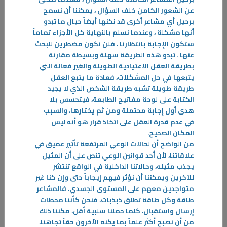
عن الشعور الكامن خلف السؤال ، يمكننا أن نسمح
برحيل أي مشاعر أخرى قد نكنها أيضاً حيال ما تبدو
أنها مشكلة ، وعندما نسلم بالنهاية كل الأجزاء تماماً
ستكون الإجابة بانتظارنا ، فلن نكون مضطرين للبحث
عنها . تبدو هذه الطريقة سهلة وبسيطة مقارنة
بطريقة العقل الاعتيادية الطويلة والغير فعالة التي
يتبعها في حل المشكلات، فعادة ما يتبع العقل
طريقة طويلة تشبه طريقة الشخص الذي لا يجيد
الكتابة على لوحة مفاتيح الطابعة، فيتحسس بلا
هدى أول إجابة محتملة ومن ثم يختارها، والسبب
في عدم قدرة العقل على اتخاذ قرار هو أنه ليس
المكان الصحيح
.
من الواضح أن لحالات الوعي المرتفعة تأثير عميق في
علاقاتنا، لأن أحد قوانين الوعي تنص على أن المثيل
08‏/01‏/2025
يجذب مثيله، وحالاتنا الداخلية في الواقع تنتشر
للآخرين ويمكننا أن نؤثر فيهم إيجاباً حتى وإن كنا غير
سيكولوجية اللوم د. يوسف قطامي أ. طارق قطامي
متواجدين معهم على المستوى الجسدي، فالمشاعر
لقد أثارت فرضية الدكتور ألبرت إليس الطبيب النفسي الأمريكي في ( أن
طاقة وكل طاقة تطلق ذبذبات، فنحن كأننا محطات
اللوم هو العامل الرئيسي للاضطرابات الانفعالية النفسية .. ومشاعرها ) ، وقد
إرسال واستقبال، كلما حملنا سلبية أقل، مكننا ذلك
كانت هذه الفرضية هي الشرارة التي لمعت في عقل المؤلفين
من أن نصبح أكثر علماً بما يكنه الآخرون حقاً تجاهنا،