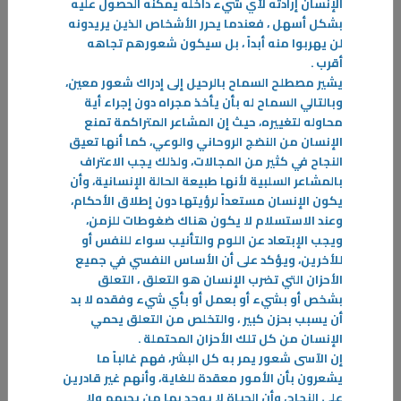
الإنسان إرادته لأي شيء داخله يمكنه الحصول عليه
بشكل أسهل ، فعندما يحرر الأشخاص الذين يريدونه
لن يهربوا منه أبداً ، بل سيكون شعورهم تجاهه
أقرب
.
يشير مصطلح السماح بالرحيل إلى إدراك شعور معين،
09‏/04‏/2026
وبالتالي السماح له بأن يأخذ مجراه دون إجراء أية
صيام الدوبامين
محاوله لتغييره، حيث إن المشاعر المتراكمة تمنع
أولاً ما هو الدوبامين؟ هو مادة كيميائية أو هرمون بشكل طبيعي في جسم
الإنسان من النضج الروحاني والوعي، كما أنها تعيق
الإنسان، حيث يعزز من الشعور بالسعادة بالإضافة إلى كونه ناقلاً عصبياً،
النجاح في كثير من المجالات، ولذلك يجب الاعتراف
-
بالمشاعر السلبية لأنها طبيعة الحالة الإنسانية، وأن
يكون الإنسان مستعداً لرؤيتها دون إطلاق الأحكام،
وعند الاستسلام لا يكون هناك ضغوطات للزمن،
المزيد
ويجب الإبتعاد عن اللوم والتأنيب سواء للنفس أو
للأخرين، ويؤكد على أن الأساس النفسي في جميع
الأحزان التي تضرب الإنسان هو التعلق ، التعلق
بشخص أو بشيء أو بعمل أو بأي شيء وفقده لا بد
أن يسبب بحزن كبير ، والتخلص من التعلق يحمي
الإنسان من كل تلك الأحزان المحتملة
.
إن الآسى شعور يمر به كل البشر، فهم غالباً ما
يشعرون بأن الأمور معقدة للغاية، وأنهم غير قادرين
على النجاح، وأن الحياة لا يوجد بها من يحبهم ولا