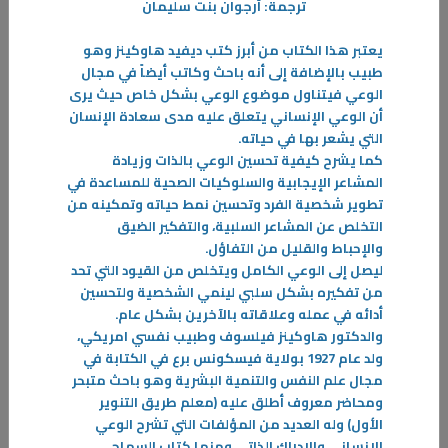
ترجمة: أرجوان بنت سليمان
يعتبر هذا الكتاب من أبرز كتب ديفيد هاوكينز وهو
طبيب بالإضافة إلى أنه باحث وكاتب أيضاً في مجال
الوعي فيتناول موضوع الوعي بشكل خاص حيث يرى
أن الوعي الإنساني يتعلق عليه مدى سعادة الإنسان
التي يشعر بها في حياته
.
كما يشرح كيفية تحسين الوعي بالذات وزيادة
المشاعر الإيجابية والسلوكيات الصحية للمساعدة في
تطوير شخصية الفرد وتحسين نمط حياته وتمكينه من
التخلص عن المشاعر السلبية، والتفكير الضيق
والإحباط والقليل من التفاؤل
.
ليصل إلى الوعي الكامل ويتخلص من القيود التي تحد
من تفكيره بشكل سلبي لينمي الشخصية ولتحسين
أدائه في عمله وعلاقاته بالآخرين بشكل عام
.
07‏/05‏/2026
والدكتور هاوكينز فيلسوف وطبيب نفسي امريكي،
ولد عام 1927 بولاية فيسكونس برع في الكتابة في
كن مهووساً أو كن مرؤوساً
مجال علم النفس والتنمية البشرية وهو باحث متبحر
يمكن أن تصبح ناجحاً دون أن تكون مهووساً ، لكنك لن تصل إلى مستويات
ومحاضر معروف أطلق عليه (معلم طريق التنوير
النجاح الباهرة دون هوس ، لأن الهوس هو العامل المشترك الوحيد بين
الأول) وله العديد من المؤلفات التي تشرح الوعي
الأشخاص الموجودين في القمة
الإنساني والإدراك الذاتي ومنها كتاب السماح