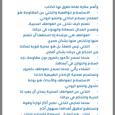
السماح بالرحيل
وأهم عشرة نقاط تطرق لها الكتاب
:
يعتبر هذا الكتاب من أبرز كتب ديفيد هاوكينز وهو طبيب بالإضافة إلى أنه
-
الاستسلام للواقعية والتخلي عن المقاومة هو
باحث وكاتب أيضاً في مجال الوعي فيتناول موضوع الوعي بشكل خاص
المفتاح للسلام الداخلي والنمو الروحي
.
-
-
نتعلم كيف نتخلى عن العواطف السلبية،
ونفسح المجال للسعادة والهدوء في حياتنا
.
المزيد
-
العواطف هي مرشدة إذا استطعنا أن نتعلم
منها ونتخلص منها بشكل صحيح
.
-
التخلي ليس ضعفاً، بل هو عملية قوية تمكننا
من التحكم في حياتنا بشكل أفضل
.
-
عندما نسمح للأمور بالمرور دون مقاومة، نجد
السلام والتوازن في أعماقنا
.
-
الشفاء يأتي عندما نسمح للعواطف بالمرور
ونستسلم لعملية الإصلاح الطبيعية داخلنا
.
-
الاستسلام للعواطف والأحداث هو بوابة
للتحول والنمو الروحي
.
-
التخلي عن العواطف السلبية يمكن أن يعيد لنا
الحرية والتحكم في حياتنا
.
-
عندما نمارس التخلي، نصبح أكثر توازناً وقوة
ونستطيع تحقيق أهدافنا بسهول أكبر
.
-
التخلي هو السر إلى السعادة والسلام الداخلي،