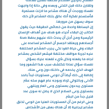
السماح بالرحيل أستخدم مخطط لتقارن تقدمك
وتقارن حالك قبل التخلي وبعده وفي حالة إذا واجهت
نفسك ووجدت أن هناك مشاعر ما لازلت مستمرة
فأستسلم لفكرة أنك عالق بتلك المشاعر لأن ذلك
22‏/12‏/2025
سوف يسهل من مرورها
.
100 نصيحة لحياة سعيدة
إن البساطة واحدة من خصائص الحقيقة حيث يقول
الكاتب إن البقاء أحياء هو هدف من أهداف الإنسان
النجاح علاج النفس القلقة، الخائفة، المتشائمة، اليائسة. والنجاح من أحسن
الرئيسية ومن أجل أن يحدث ذلك عليهم بحفظ صحة
مضادات القلق ومن أفضل مضادات الاكتئاب
أجسادهم ويعتقد الجسم أن المشاعر تساعده على
-
البقاء وفي حياة الفرد لكي يجرب المشاعر المختلفة
عليه تجربة مواقف مختلفة فيشعر الشخص بمشاعر
المزيد
تجاه ما يفعله ولكل شيء تفعله عليك بسؤال
نفسك سؤال لماذا لتكتشف سبب هذا الشعور وما
الهدف الذي يخدمه في داخلك دون وعي منك
.
إضافة إلى ذلك أيضاً أن للوعي مستويات تبدأ بالحد
الأدنى وبالتوالي تزداد وبوجه عام فهم سته عشر
مستوى يبدءون بمستوى وعى العار وينتهي
بمستوى وعى السلام الذي لا يصل له سوى عدد
قليل جداً من البشر
.
وعلي الرغم من أن المستويات العليا من الوعي تخلق
مشاعر إيجابية إلا أن هناك بعض من الأشخاص