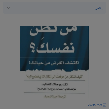
/"
Thi
shortcu
activate
th
scree
reade
t
hel
yo
navigat
an
interac
wit
th
content
09‏/07‏/2026