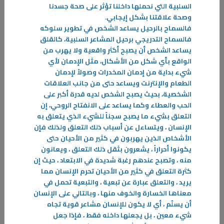
السلبية التي نحملها داخلنا تؤثر على صحة جسدنا
اليقظة… مساحة للوعي
وصحة علاقتنا بشكل إيجابي
.
في أوقات الهدوء تسير الحياة بإيقاع مألوف، وتبدو كثير من الأمور مستقرة لا
فالسماح بالرحيل يساعد الشخص في تطوير سلوكه
تستدعي منا انتباهًا خاصًا. غير أن هذا الإيقاع يتبدل حين تتسارع الأحداث من
فالسماح التدريجي برحيل المشاعر السلبية، كالقلق
حولنا؛ فاليوم تتدفق الأخبار والمعلومات على مدار الساعة، والأحداث تتلاحق،
يساعد الشخص أن يصبح أكثر واقعية ولا يهرب من
-
الواقع بأي شكل من الأشكال، مثل الإدمان لأي
شيء بداية من إدمان المخدرات وصولاً لإدمان
المزيد
الطعام والإنترنت ويساعد حتى من جانب العلاقات
الشخصية، بحيث يصبح الشخص لديه قدرة أكبر على
الحب والعطاء وكما يساعد على الانفتاح الروحي، إن
التعلق بشيء ما يصبح سجناً للشيء الذي يتعلق به
الإنسان ، ويتساءل عن أسباب ذلك التعلق ولذلك فإن
الأشخاص الذين يهربون في كثير من الأحيان حتى
يكونوا أحراراً ، يشعرون بثقل ذلك التعلق ، ويعانون
منه ، وتصبح عندهم رغبة شديدة في الابتعاد ، حيث إن
كثرة التعلق في كثير من الأحيان تحرم الإنسان مما
يريد ، والتعلق عبارة عن تبعية ، والتبعية تحمل في
معناها الخسارة والخوف منها ، وبالتالي على الإنسان
أن يسلّم ، أي لا يكون للإنسان مشاعر قوية تجاه
شيء معين ، بل يجعلها داخله فقط ، فإذا جعل