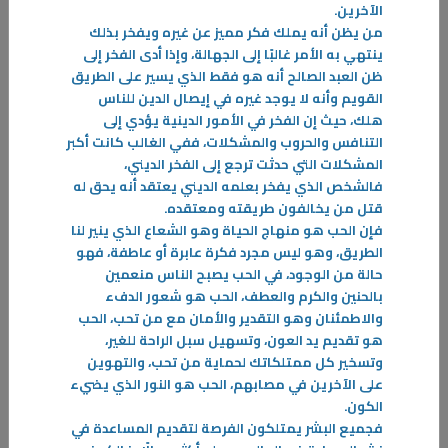
الآخرين
.
من يظن أنه يملك فكر مميز عن غيره ويفخر بذلك
ينتهي به الأمر غالبًا إلى الجهالة، وإذا أدى الفخر إلى
ظن العبد الصالح أنه هو فقط الذي يسير على الطريق
القويم وأنه لا يوجد غيره في إيصال الدين للناس
هلك، حيث إن الفخر في الأمور الدينية يؤدي إلى
التنافس والحروب والمشكلات، ففي الغالب كانت أكبر
المشكلات التي حدثت ترجع إلى الفخر الديني،
فالشخص الذي يفخر بعلمه الديني يعتقد أنه يحق له
قتل من يخالفون طريقته ومعتقده
.
فإن الحب هو منهاج الحياة وهو الشعاع الذي ينير لنا
الطريق، وهو ليس مجرد فكرة عابرة أو عاطفة، فهو
11‏/03‏/2026
حالة من الوجود، في الحب يصبح الناس منعمين
الكويتيون فرجانهم ومهنهم
بالحنين والكرم والعطف، الحب هو شعور الدفء
الكتاب عبارة عن رسالة موجه لأبنائنا الذين لا يعرفون عن سيرة حياة الأوائل
والاطمئنان وهو التقدير والأمان مع من تحب، الحب
وما هي عيشتهم ووضعهم بالماضي القريب الذي هو ما قبل النفط، فكانت
هو تقديم يد العون، وتسهيل سبل الراحة للغير،
منازلهم ودواوينهم ودكاكينهم أكثرها من منتوج بلدهم
وتسخير كل ممتلكاتك لحماية من تحب، والتهوين
على الآخرين في مصابهم، الحب هو النور الذي يضيء
-
الكون
.
فجميع البشر يمتلكون الفرصة لتقديم المساعدة في
المزيد