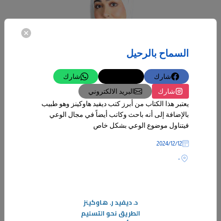
السماح بالرحيل
شارك
تغريدة
شارك
شارك
البريد الالكتروني
يعتبر هذا الكتاب من أبرز كتب ديفيد هاوكينز وهو طبيب
بالإضافة إلى أنه باحث وكاتب أيضاً في مجال الوعي
04‏/06‏/2026
فيتناول موضوع الوعي بشكل خاص
الوفاء… حين تتغير الظروف ويبقى المبدأ
12‏/12‏/2024
في الأوقات المستقرة، تبدو القيم والمبادئ ثابتة لا تتغير، ويصبح الالتزام بها
-
أمرًا طبيعيًا لا يحتاج إلى جهد كبير. لكن هذا الثبات الظاهري قد يكون خادعًا
-
المزيد
د. ديفيد ر. هاوكينز
الطريق نحو التسليم