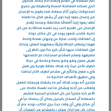
نشر السعادة في العالم وجعله أكثر جمالًا، فالكون
الذي تسكنه المعاملة الحسنة واللطيفة بين جميع
المخلوقات يكون أكثر سعادة، فما يقوم به الإنسان
من إحسان يعود إليه دون أن يشعر، فكل ما نفعله
لُطف يعود إلينا أضعافًا مضاعفة، وعندما يُقدم
الإنسان على تقديم الحب يجد نفسه محاطًا به من كل
ناحية، فالحب شعور يوجد في كل مكان حولنا
.
إن العلاقات والحب عبارة عن وجهان لعملة واحدة
فهما يرتبطان ارتباطًا وثيقًا ببعضهما البعض، ولذلك
فإن العلاقات لديها شأن كبير جدًا دون النظر إلى
تصنيفها، وتعتبر المشاعر استجابات تم اكتسابها
لغرض معين وهو وضع بصمة وعلامة في حياة
الطرف الآخر، حيث إنه هناك علاقة طردية بين فعل
شيء معين والتأثير في مشاعر الطرف الآخر تجاهنا
وفي تحقيق الأهداف الداخلية لنا
.
فتخيل أنه يوجد هناك أمر ما يشغلك ويجعلك تنفعل
وتغضب من أجله وبشكل ما تجد نفسك تضحك على
03‏/02‏/2026
الأمر كله متحرراً من كل المشاعر السلبية فتشعر
علاج التفكير الضاغط
بالسعادة أن السماح بالرحيل يمكن أن يجعلك حراً في
إن الأشخاص الذين يعانون من التوتر وفرط التفكير الدائم يعانون دوماً من
أي مكان وفي أي وقت حيث يري الكاتب بوجه عام أن
تقلُب الصحة النفسية والسلبية الشديدة بداخلهم
بداخل كل منا خزان ممتلئ بالمشاعر من الممكن أن