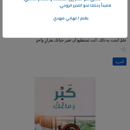
فلنبدأ رحلتنا نحو التحرر الروحي
.
بقلم / تهاني مهدي
10‏/12‏/2024
قاعدة الخمس ثوانٍ
يستغرق لك الأمر خمس ثوانٍ فقط لتغيير حياتك، هذا ما ذكرته المؤلفة ميل!
علمٌ أثبتت به ذلك، أنت تستطيع أن تغير حياتك بقرارٍ واحدٍ
-
المزيد