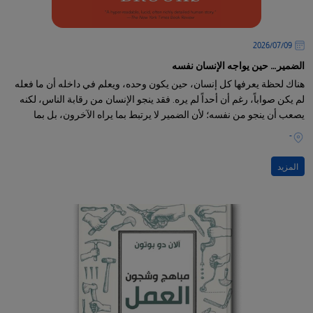
09‏/07‏/2026
الضمير… حين يواجه الإنسان نفسه
هناك لحظة يعرفها كل إنسان، حين يكون وحده، ويعلم في داخله أن ما فعله
لم يكن صواباً، رغم أن أحداً لم يره. فقد ينجو الإنسان من رقابة الناس، لكنه
يصعب أن ينجو من نفسه؛ لأن الضمير لا يرتبط بما يراه الآخرون، بل بما
يعرفه الإنسان عن ذاته.
-
المزيد