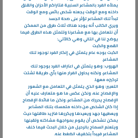
يملأه الفرد بالمشاعر السلبية فتتراكم الأحزان والقلق
-
داخله ومع الوقت يجعله شخص بائس ومع الوقت
تبدأ تلك المشاعر تؤثر على صحة الجسد
المزيد
ويري الكاتب أنه يوجد هناك ثلاث طرق من الممكن
أن نتعامل بها مع مشاعرنا وتتمثل هذه الطرق فيما
يوضح لنا في التالي وهي كالآتي
:
القمع والكبت
الكبت بوجه عام يتمثل في إنكار الفرد لوجود تلك
المشاعر
.
الهروب: وهو يتمثل في اعتراف الفرد بوجود تلك
المشاعر، ولكنه يحاول الفرار منها بأي طريقة تشتت
تركيزه معها
.
التعبير: وهو الذي يتمثل في التعامل مع الشعور
والإفصاح عنه، ولكن عكس ما هو متعارف عليه أن
الإفصاح يحررك من المشاعر، ولكن ما فائدة الإفصاح
إذا كان الشخص من داخله متمسك بتلك المشاعر
ويعطيها جهد ويعيدها ويكررها فتزيد طاقتها حيث
يمكن للشخص أن يقوم بمواجهة مشاكله وتقبلها
ويتعلم السماح بالرحيل من خلال البحث فيما خلف
المشاعر فيبدأ بتخفيف الضغط عنه
.
07‏/01‏/2026