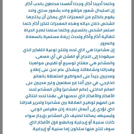
-
وكلما أحببنا أكثر، وجدنا أنفسنا محاطين بالحب أكثر
.
إن استبدال شعور مرتفع واحد بشعور سلبي واحد
المزيد
يقوم بالكثير من المعجزات التي يمكن أن يختبرها
الشخص خلال حياته وهذه المعجزات تتكرر أكثر كلما
استمر الشخص بالتسليم، وكلما سلمنا تصبح الحياة
تلقائية أكثر وأكثر وتحدث زيادة مستمرة بالسعادة
والسرور
.
إن مشاعرنا هي التي تحدد وتنتج نوعية التفكير الذي
سيقودنا إلى النجاح أو الفشل في أي مسعى،
والمشاعر هي مفتاح توسيع أو تقليص مواهبنا
وقدراتنا ونشاطاتنا، وبشكل عام نحن على إطلاع
ومدربين جيداً على المواضيع المتعلقة بالعالم
الخارجي، في حين أننا غير مطلعين وغير مدربين على
العالم الداخلي، (عالم المشاعر) ولأن المشاعر تحدد
الأفكار والأفكار التي نحملها في عقلنا تحدد النتائج،
من المهم توضيح العلاقة بين مشاعرنا وتحرير قدراتنا
التي تؤدي إلى أعمال ناجحة، إذن مقياس الوعي
وتبسيطه، يمكننا تصنيف كل المشاعر بإيجاز سواء
كانت سلبية أو إيجابية وبالطبع فإن الأفكار التي
12‏/12‏/2024
سوف تنتج منها ستكون إما سلبية أو إيجابية
.