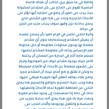
إضافة الي ما سبق يري الكاتب أن هناك قاعدة
توقف عن إرضاء الآخرين
أساسية تقوم على التركيز على كل المشاعر المكبوتة
يعتبر المؤلف باتريك كينغ من أشهر الكتّاب والمدربين في فن المحادثة وفن
حيث يجب على الفرد أن يضع في اعتباره أنها تؤثر على
التواصل في أمريكا ، ولقد صدر له عدة كتب في مجال تطور النفس
الأحداث الخارجية وبناء على هذا فإن الشخص الذي
يحمل بداخله حزن وقهر سوف يجذب مزيد من الحزن
-
في حياته
.
وآلية التخلي تكمن في قيام الفرد بأن يسمح لنفسه
المزيد
أن يعيش المشاعر ويستحضرها بدون أي مشاعر
مضادة لها وبدون محاولات مقاومة أو حتى محاولة
تغير الإحساس وذلك لأن مقاومة المشاعر تجعلها
تستمر فترة أكبر في البداية من الممكن أن يختلط
الأمر عليك بوجود مشاعر خوف من المواجهة وتركز
على الشعور منفصلاً عن الأحداث أو الأفكار المرتبطة
به ولكن لا تقلق و ضع أمام عينك أن المشاعر مجرد
برامج بقاء يعتقد العقل أنها ضرورية فيبقي عليها
.
وهنا وجب عليك التسليم بالواقع والتسليم هنا يعني
التخلي عن العاطفة القوية تجاه الأحداث وتابعيتها
لذلك في حالة إذا استسلمت إلى وجود مشاعر معينة
وعادت مرة لك فإن هذا يعني أنك بحاجة للمزيد من
الاستسلام والتقبل بوجودها وأثناء التدرب على