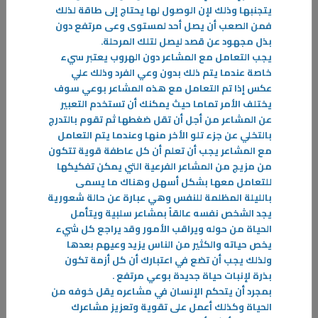
يتجنبها وذلك لإن الوصول لها يحتاج إلى طاقة لذلك
فمن الصعب أن يصل أحد لمستوى وعى مرتفع دون
بذل مجهود عن قصد ليصل لتلك المرحلة
.
يجب التعامل مع المشاعر دون الهروب يعتبر سيء
خاصة عندما يتم ذلك بدون وعي الفرد وذلك علي
عكس إذا تم التعامل مع هذه المشاعر بوعي سوف
يختلف الأمر تماما حيث يمكنك أن تستخدم التعبير
09‏/11‏/2025
عن المشاعر من أجل أن تقل ضغطها ثم تقوم بالتدرج
المثابر ( تيم س. غروفر)
بالتخلي عن جزء تلو الأخر منها وعندما يتم التعامل
مع المشاعر يجب أن تعلم أن كل عاطفة قوية تتكون
كل شيء في هذا الكتاب يتعلّق بالرفع من مستوى التميّز الخاص بك، والذهاب
من مزيج من المشاعر الفرعية التي يمكن تفكيكها
إلى أبعد ممّا تعرفه أو تفكر فيه، أبعد ممّا حاول أيّ شخص تعليمك.
للتعامل معها بشكل أسهل وهناك ما يسمى
-
بالليلة المظلمة للنفس وهي عبارة عن حالة شعورية
يجد الشخص نفسه عالقاً بمشاعر سلبية ويتأمل
المزيد
الحياة من حوله ويراقب الأمور وقد يراجع كل شيء
يخص حياته والكثير من الناس يزيد وعيهم بعدها
ولذلك يجب أن تضع في اعتبارك أن كل أزمة تكون
بذرة لإنبات حياة جديدة بوعي مرتفع
.
بمجرد أن يتحكم الإنسان في مشاعره يقل خوفه من
الحياة وكذلك أعمل على تقوية وتعزيز مشاعرك