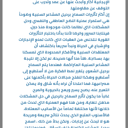
الإيجابية أكثر وأبحث عنها عن عمد وتدرب على
التوقف عن مقاومتها
.
إن أكثر تأثيرات السماح برحيل المشاعر السلبية وضوحاً
هي استمرار عملية النضج العاطفي والنفسي وحل
المشكلات التي لطالما كانت موجودة منذ حين،
فينتابنا السرور والرضا لأننا بدأنا باختبار التأثيرات
القوية للتخلص من العقبات التي كانت تمنع الإنجازات
والإشباع في الحياة ونبدأ سريعاً باكتشاف أن
المعتقدات السلبية والأفكار المحدودة التي تمسكنا
بها، بسذاجة، ظناً منا أنها صحيحة، لم تكن إلا نتيجة
المشاعر السلبية المتراكمة. فعندما يتم السماح
28‏/09‏/2025
برحيل الشعور، يتغير نمط الفكرة من لا أستطيع إلى
أستطيع وهكذا تنفتح مجالات الحياة بأكملها على
كيف تقطع علاقتك بهاتفك
مصراعيها، فما اعتدنا أن نراه بأنه شاق ولا يمكن
الهواتف الذكية نفسها ليست المشكلة . المشكلة هي علاقتنا بها . على الرغم
التعبير عنه، يصبح يسير ويعج بالحيوية والمرح
.
من كل شيء هناك الكثير من الأسباب لكي نحب هواتفنا الذكية
غالباً ما يكون تأثير السماح بالرحيل في حل المشكلات
-
مذهل للغاية، ومن هنا فهم العملية التي تحدث من
خلالها لأنها مختلفة تماماً عن الأساليب المعتادة،
المزيد
فالأسلوب المتبع الذي يحدث نتائج سريعة ومريحة
هو لا تبحث عن إجابات ، ولكن بدلاً من ذلك ، اسمح
برحيل المشاعر الكامنة خلف السؤال ، فعندما نتخلى