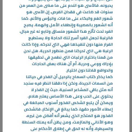
يحبونه، فالآسى هو الندم على ما مضى من العمر من
سنوات قد ضاعت في فقدان الفرص، إن الآسى هو
شعور الغم والبكاء على ما فات، والبؤس والألم، كما
أنه الشعور بالمصيبة وإنطفاء الأمل والهمة، يصبح
الفرد تحت تأثير هذا الشعور منساق وتابع له غير مبال،
فالرغبة تجعل الفرد أسير تلك الحاجة ولا يستطيع
الفرار منها دون تنفيذها فهي التي تحركه، وإذا كانت
الرغبة هي التي تحركنا فمن منظور الحرية، هل نحن
11‏/03‏/2026
من قمنا باختيار الرغبات التي نطمح في تحقيقها
الوطنية… ممارسة يومية
بإدراك ووعي وحرية، أم أن هناك بعض الحاجات
في كل عام، ومع اقتراب الأعياد الوطنية، تتجدد مشاعر الفخر والانتماء، ويعلو
والدوافع قادتنا دون اختيار
.
صوت الاحتفال بالوطن. غير أن الوطنية في جوهرها
كما يذكر كتاب السماح بالرحيل أن الفخر في حياتنا
من السمات الجيدة، ولكن إذا دققنا النظر فيه سنجد
-
أنه مثل باقي المشاعر السلبية، حيث إن الفخر لا
يحتوي على الحب وعلى هذا الأساس يعتبر هادم،
المزيد
ويمكن أن يتبع الشخص الفخور أسلوب المبالغة في
إعطاء الأمور حقها، كما يبالغ في الإنكار، فالشخص
الفخور هو المتكبر الذي يشعر أنه أفضل من غيره،
وهو الأناني والمتزمت، ومن يظن أنه يملك السلطة
والسيطرة، وأنه له الحق في إطلاق الأحكام على