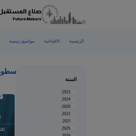
Welcom
t
صناع المستقبل
Al
Future Makers
i
On
Accessibilit
الرئيسية
الافتتاحية
مواضيع رئيسية
scree
reader
T
star
سطور 
th
السنة
Al
i
2023
On
2024
Accessibilit
2020
scree
2022
reader
2021
pres
2025
"Ctr
2026