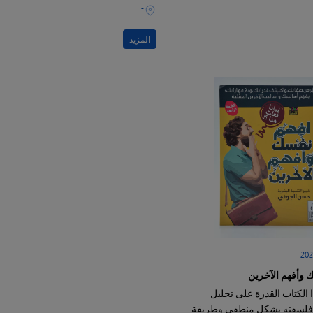
وعي بشكل خاص
بقرارٍ واحدٍ
-
المزيد
 وأفهم الآخرين
 الكتاب القدرة على تحليل
فلسفته بشكل منطقي وطريقة