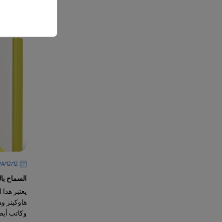
المزيد
12‏/12‏/2024
السماح با
يعتبر هذا 
هاوكينز وه
وكاتب أيض