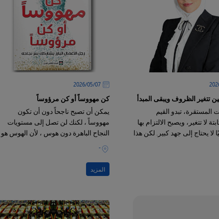
07‏/05‏/2026
ين تتغير الظروف ويبقى المبدأ
كن مهووساً أو كن مرؤوساً
 المستقرة، تبدو القيم
يمكن أن تصبح ناجحاً دون أن تكون
بتة لا تتغير، ويصبح الالتزام بها
مهووساً ، لكنك لن تصل إلى مستويات
ًا لا يحتاج إلى جهد كبير. لكن هذا
النجاح الباهرة دون هوس ، لأن الهوس هو
اهري قد يكون خادعًا
العامل المشترك الوحيد بين الأشخاص
-
الموجودين في القمة
المزيد