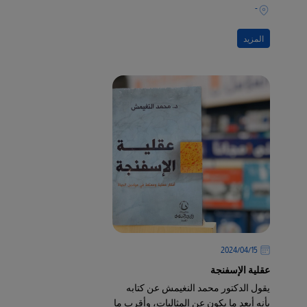
سيحدد على الأرجح إذا كنا سننجح
-
المزيد
15‏/04‏/2024
عقلية الإسفنجة
يقول الدكتور محمد النغيمش عن كتابه
بأنه أبعد ما يكون عن المثاليات، وأقرب ما