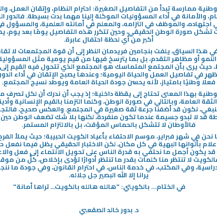
وطنية ممارسة تبدأ من التفاصيل الصغيرة: احترام النظام، وإتقان العمل، وا
ام، والأمانة في أداء المسؤوليات الموكلة إلينا مهما بدت بسيطة. فالدور ا
 اجتهاده، والموظف في التزامه، والمعلم في أمانته العلمية، والمسؤول في
ت تشكل صورة الوطن الحقيقي، وحين تتكرر هذه التفاصيل يومًا بعد يوم، يص
أكبر من أي لحظة احتفال عابرة
.
ي هذا السياق، يلفت بنجامين فريدمان النظر إلى أن قوة المجتمعات لا ت
لنمو أو مظاهر التقدم، بل بما يترسخ فيها من قيم يومية مثل المسؤولية 
، حيث يرى بأن المجتمع المتماسك هو المجتمع الذي تتحول فيه القيم إل
هر في تفاصيل العمل والحياة اليومية؛ وعندها يصبح الإتقان في أداء الدور
فعلًا وطنيًا بامتياز، لأنه يحسن جودة الحياة العامة ويوطد نسيج المجتمع
.
وطنية بهذا المعنى تحتاج إلى يقظة داخلية؛ إذ يجب أن ندرك أن لكل تصرف 
 الثقة العامة، وبالتالي في صورة الوطن، وكلما التزمنا بالقيم الإنسانية وأدينا
نبغي، نكون قد أضفنا جرعة ثقة صغيرة في المجتمع. والعكس صحيح، فالتجا
ة قد لا تبدو جسيمة عندما تكون منفردة، لكنها بلا شك تضعف الوطن حين ت
فالأوطان لا تتشكل بالحماس المؤقت، بل بالالتزام المستمر.
28‏/09‏/2025
نحن في شهر فبراير، موسم الاحتفاء بأعياد الكويت الحبيبة؛ حيث يملأ الفرح
علام بألوانها البهية في كل مكان، لكن الاختبار الحقيقي يظل فيما نفعل 
تيم س. غروفر)
كيف تقطع علاقتك بهاتفك
 قد يكون أجمل ما نحتفي به قدرة الناس على تحويل الانتماء إلى فعل والاعت
فالكويت لا تنتظر منا كلمات بقدر ما تنتظر أدوارًا تؤدى بإخلاص، كلٌّ من مو
 هذا الكتاب يتعلّق بالرفع من
الهواتف الذكية نفسها ليست المشكلة .
دراسية، وفي المكتب، في خدمة الناس، في احترام القانون، وفي جودة ما ننجز
ميّز الخاص بك، والذهاب إلى
المشكلة هي علاقتنا بها . على الرغم من
يرانا إلا الله البصير جل جلاله
.
عرفه أو تفكر فيه، أبعد ممّا
كل شيء هناك الكثير من الأسباب لكي
في الختام… بالكويتي: "هالله هالله بالكويت... تراها أمانة"
 شخص تعليمك.
نحب هواتفنا الذكية
-
د. بدور خالد الصقعبي