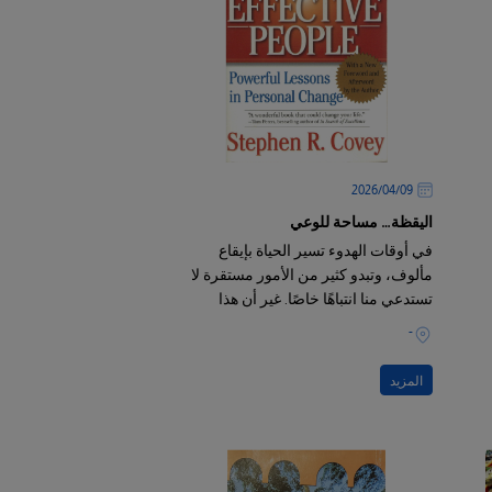
09‏/04‏/2026
اليقظة… مساحة للوعي
في أوقات الهدوء تسير الحياة بإيقاع
مألوف، وتبدو كثير من الأمور مستقرة لا
تستدعي منا انتباهًا خاصًا. غير أن هذا
الإيقاع يتبدل حين تتسارع الأحداث من
-
حولنا؛ فاليوم تتدفق الأخبار والمعلومات
على مدار الساعة، والأحداث تتلاحق،
المزيد