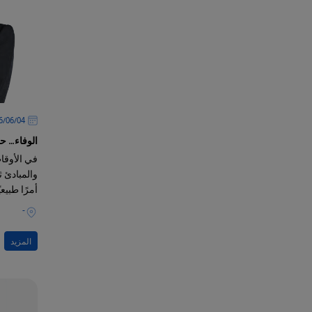
04‏/06‏/2026
الوفاء… ح
في الأوقات
والمبادئ ثا
أمرًا طبيعي
الثبات الظ
-
المزيد