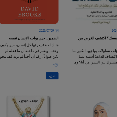
09‏/07‏/2026
فسك؟ اكتشف الغرض من
الضمير… حين يواجه الإنسان نفسه
هناك لحظة يعرفها كل إنسان، حين يكون
ف تساؤلات يواجهها الكثير منا
وحده، ويعلم في داخله أن ما فعله لم
كتشاف الذات؛ أسئلة تمثل
يكن صواباً، رغم أن أحداً لم يره. فقد ينجو
شترك بين البشر: من أنا؟ وما
الإنسان من رقابة الناس، لكنه يصعب أن
-
 حياتي؟
ينجو من نفسه؛ لأن الضمير لا يرتبط بما
يراه الآخرون، بل بما يعرفه الإنسان عن
المزيد
ذاته.