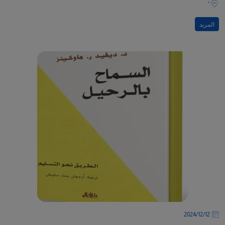
-
المزيد
12‏/12‏/2024