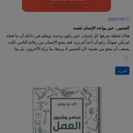
09‏/07‏/2026
الضمير… حين يواجه الإنسان نفسه
هناك لحظة يعرفها كل إنسان، حين يكون وحده، ويعلم في داخله أن ما فعله
لم يكن صواباً، رغم أن أحداً لم يره. فقد ينجو الإنسان من رقابة الناس، لكنه
يصعب أن ينجو من نفسه؛ لأن الضمير لا يرتبط بما يراه الآخرون، بل بما
يعرفه الإنسان عن ذاته.
-
المزيد