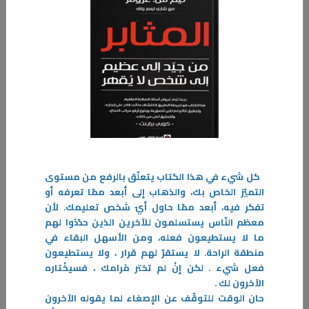
11‏/03‏/2026
الوطنية… ممارسة يومية
في كل عام، ومع اقتراب الأعياد الوطنية، تتجدد مشاعر الفخر والانتماء، ويعلو
صوت الاحتفال بالوطن. غير أن الوطنية في جوهرها
كل شيء في هذا الكتاب يتعلّق بالرفع من مستوى
التميّز الخاص بك، والذهاب إلى أبعد ممّا تعرفه أو
-
تفكر فيه، أبعد ممّا حاول أيّ شخص تعليمك. لأن
معظم النّاس يستسلمون للآخرين الذين حدّدُوا لهم
المزيد
ما لا يستطيعون فعله، ومن الأسهل البقاء في
منطقة الراحة. لا يستقرّ لهم قرار ، ولا يستطيعون
فعل شيء . لكن إنْ لم تختر مُرامك ، فسيخْتاره
الآخرون لك .
حان الوقت للتوقّف عن الإصغاء لما يقوله الآخرون