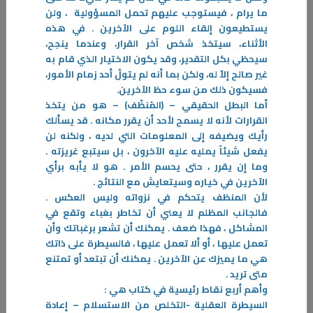
ما يرام ، فيستوجب عليهم تحمل المسؤولية ، ولن
يستطيعون إلقاء اللوم على الآخرين . في هذه
الأثناء، سيتخذ شخص آخر القرار، وعندما ينجح،
22‏/12‏/2025
سيحظي بكل التقدير، وقد يكون الاختيار الذي قام به
غير صالح إلاّ له، ولكن بما أنه لم يتولّ أحد زمام الأمور،
100 نصيحة لحياة سعيدة
فسيكون ذلك من سوء حظ الآخرين.
النجاح علاج النفس القلقة، الخائفة، المتشائمة، اليائسة. والنجاح من أحسن
أما البطل الحقيقي – (المُنظّف) – هو من يتخذ
مضادات القلق ومن أفضل مضادات الاكتئاب
القرارات لأنه لا يسمح لأحد أن يقرر مكانه . قد يسألك
-
رأيك ويضيفه إلى المعلومات التي لديه ، ولكنه لن
يفعل شيئاً يمليه عليه الآخرون ، بل سيتبع غريزته .
المزيد
وما إن يقرر ، حتى يحسم الأمر . هو لا يأبه برأي
الآخرين في خياره وسيتعايش مع النتائج .
لأن المنظف يتحكم في نزواته وليس العكس .
فالجانب المظلم لا يعني أن تخاطر بغباء وتقع في
المشاكل ، فهذا ضعف . يمكنك أن تشعر برغباتك وأن
تعمل عليها ، أو ألا تعمل عليها ، فالسيطرة على ذاتك
هي ما يميزك عن الآخرين . يمكنك أن تبتعد أو تمتنع
متى تريد .
وأهم أربع نقاط رئيسية في كتاب هي :
السيطرة العقلية -التخلص من الاستسلام – إعادة