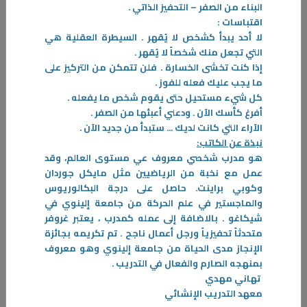
البناء من الصفر – التحفيز الذاتي .
اقتباسات :
لا أحد يبدأ كشخص لا يُقهر . السيطرة العقلية هي
التي تجعل منك شخصاً لا يُقهر .
إذا كنت تخشى الخسارة . فلن تتمكن من التركيز على
ما يجب عليك فعله للفوز .
كل شيء مستحيل حتى يقوم شخص ما يفعله .
09‏/11‏/2025
أفرغ كأسك الآن . ودعني أعبئها من الصفر .
الآراء التي كانت لديك ... ستبدأ من جديد الآن .
المثابر ( تيم س. غروفر)
نبذة عن الكاتب:
كل شيء في هذا الكتاب يتعلّق بالرفع من مستوى التميّز الخاص بك، والذهاب
هو مدرب شخصي معروف عي مستوى العالم، وقد
إلى أبعد ممّا تعرفه أو تفكر فيه، أبعد ممّا حاول أيّ شخص تعليمك.
عمل مع نخبة من الرياضيين مثل مايكل جوردان
-
وكوبي براينت. حاصل على درجة البكالوريوس
والماجستير في علم الحركة من جامعة إلينوي في
المزيد
شيكاغو . بالاضافة إلى عمله كمدرب ، يعتبر غروفر
متحدثاً تحفيزياً ورجل أعمال ناجح . تم تكريمه بجائزة
الإنجاز مدى الحياة من جامعة إلينوي وهو معروف
بمنهجه الصارم والفعال في التدريب .
تهاني مهدي
معهد التدريب الإنشائي