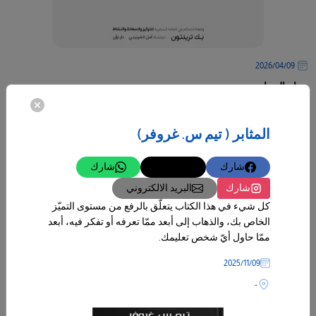
09‏/04‏/2026
صيام الدوبامين
أولاً ما هو الدوبامين؟ هو مادة كيميائية أو هرمون بشكل طبيعي في جسم
الإنسان، حيث يعزز من الشعور بالسعادة بالإضافة إلى كونه ناقلاً عصبياً،
المثابر ( تيم س. غروفر)
-
شارك
تغريدة
شارك
المزيد
شارك
البريد الالكتروني
كل شيء في هذا الكتاب يتعلّق بالرفع من مستوى التميّز
الخاص بك، والذهاب إلى أبعد ممّا تعرفه أو تفكر فيه، أبعد
ممّا حاول أيّ شخص تعليمك.
09‏/11‏/2025
-