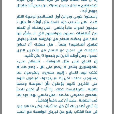
كيف تصبح مايكل جوردن عصرك . لن يصبح أحدٌ مايكل
جوردن أبداً .
وسيكون كوبي ودواين أول المساندين لوجهة النظر
هذه . هل ستلعب كرة السلة مثل أولئك الأبطال ؟
سيكون الجواب غالباً بالنفي . هل يمكنك أن تتعلم
من أخلاقيات عملهم ودوافعهم التي لا يشقّ لها
غبار؟ هل يمكنك التعلم من تركيزهم المثابر بغرض
تحقيق أهدافهم؟ طبعاً . هل يمكنك أن تحسّن
حظوظك في النجاح عبر التعلم من الآخرين الذين
نجحوا . ومن أولئك الذين لم ينجحوا !؟ بكل تأكيد .
إن النجاح ليس مثل الموهبة ، فالعالم مليء
بالموهوبين بشكل لا يخطر على بال ، ومع ذلك لا
يُكتب لهم النجاح ، إنهم يحضرون ويقومون بما
يستوجب عمله ، لكن إذا لم ينجحوا ، فيلقون اللوم
على الآخرين لأنهم يؤمنون بأن الموهبة وحدها
كافية . لكنها ليست كذلك . إذا أردت أن تكون ناجحاً
03‏/02‏/2026
بالمعنى الحقيقي للكلمة ، فلن تكتفي بهذا جيد بما
علاج التفكير الضاغط
فيه الكفاية . عليك أن تجد دافعاً إضافياً .
إلّا أنني أضمن لك أنّ كل ما أعرفه وكل ما هو وارد
إن الأشخاص الذين يعانون من التوتر وفرط التفكير الدائم يعانون دوماً من
في هذا الكتاب ينبع من تجربتي الواسعة مع النخب
تقلُب الصحة النفسية والسلبية الشديدة بداخلهم