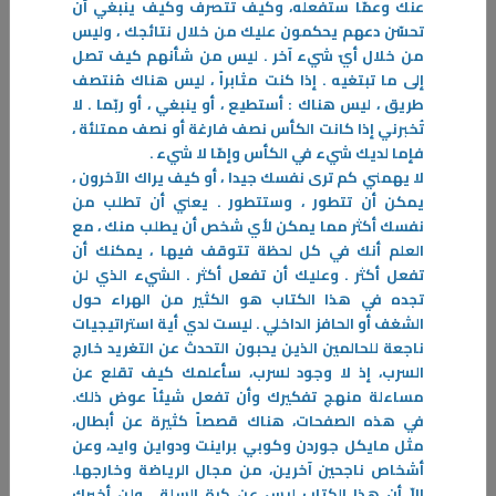
عنك وعمّا ستفعله، وكيف تتصرف وكيف ينبغي أن
تحسّن دعهم يحكمون عليك من خلال نتائجك ، وليس
من خلال أيّ شيء آخر . ليس من شأنهم كيف تصل
إلى ما تبتغيه . إذا كنت مثابراً ، ليس هناك مُنتصف
طريق ، ليس هناك : أستطيع ، أو ينبغي ، أو ربّما . لا
تُخبرني إذا كانت الكأس نصف فارغة أو نصف ممتلئة ،
فإما لديك شيء في الكأس وإمّا لا شيء .
لا يهمني كم ترى نفسك جيدا ، أو كيف يراك الآخرون ،
يمكن أن تتطور ، وستتطور . يعني أن تطلب من
نفسك أكثر مما يمكن لأي شخص أن يطلب منك ، مع
العلم أنك في كل لحظة تتوقف فيها ، يمكنك أن
تفعل أكثر . وعليك أن تفعل أكثر . الشيء الذي لن
11‏/03‏/2026
تجده في هذا الكتاب هو الكثير من الهراء حول
الكويتيون فرجانهم ومهنهم
الشغف أو الحافز الداخلي . ليست لدي أية استراتيجيات
الكتاب عبارة عن رسالة موجه لأبنائنا الذين لا يعرفون عن سيرة حياة الأوائل
ناجعة للحالمين الذين يحبون التحدث عن التغريد خارج
وما هي عيشتهم ووضعهم بالماضي القريب الذي هو ما قبل النفط، فكانت
السرب، إذ لا وجود لسرب، سأعلمك كيف تقلع عن
منازلهم ودواوينهم ودكاكينهم أكثرها من منتوج بلدهم
مساءلة منهج تفكيرك وأن تفعل شيئاً عوض ذلك.
في هذه الصفحات، هناك قصصاً كثيرة عن أبطال،
-
مثل مايكل جوردن وكوبي براينت ودواين وايد، وعن
أشخاص ناجحين آخرين، من مجال الرياضة وخارجها.
المزيد
إلاّ أن هذا الكتاب ليس عن كرة السلة ، ولن أخبرك