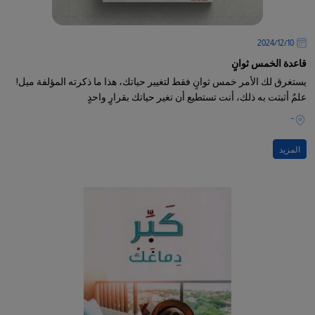
10‏/12‏/2024
قاعدة الخمس ثوانٍ
يستغرق لك الأمر خمس ثوانٍ فقط لتغيير حياتك، هذا ما ذكرته المؤلفة ميل!
علمٌ أثبتت به ذلك، أنت تستطيع أن تغير حياتك بقرارٍ واحدٍ
-
المزيد