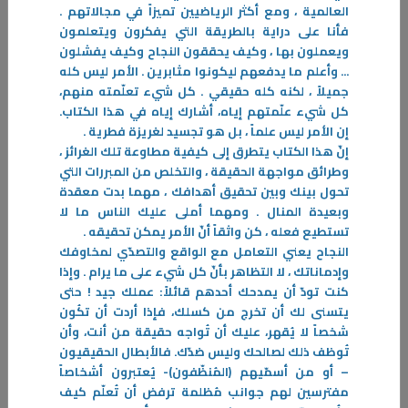
العالمية ، ومع أكثر الرياضيين تميزاً في مجالاتهم .
-
فأنا على دراية بالطريقة التي يفكرون ويتعلمون
ويعملون بها ، وكيف يحققون النجاح وكيف يفشلون
المزيد
... وأعلم ما يدفعهم ليكونوا مثابرين . الأمر ليس كله
جميلاً ، لكنه كله حقيقي . كل شيء تعلّمته منهم،
كل شيء علّمتهم إياه، أشارك إياه في هذا الكتاب.
إن الأمر ليس علماً ، بل هو تجسيد لغريزة فطرية .
إنّ هذا الكتاب يتطرق إلى كيفية مطاوعة تلك الغرائز ،
وطرائق مواجهة الحقيقة ، والتخلص من المبررات التي
تحول بينك وبين تحقيق أهدافك ، مهما بدت معقدة
وبعيدة المنال . ومهما أملى عليك الناس ما لا
تستطيع فعله ، كن واثقاً أنّ الأمر يمكن تحقيقه .
النجاح يعني التعامل مع الواقع والتصدّي لمخاوفك
وإدماناتك ، لا التظاهر بأنّ كل شيء على ما يرام . وإذا
كنت تودّ أن يمدحك أحدهم قائلاً: عملك جيد ! حتى
يتسنى لك أن تخرج من كسلك، فإذا أردت أن تكُون
شخصاً لا يُقهر، عليك أن تُواجه حقيقة من أنت، وأن
تُوظف ذلك لصالحك وليس ضدّك. فالأبطال الحقيقيون
– أو من أسمّيهم (المُنظّفون)- يُعتبرون أشخاصاً
مفترسين لهم جوانب مُظلمة ترفض أن تُعلّم كيف
07‏/01‏/2026