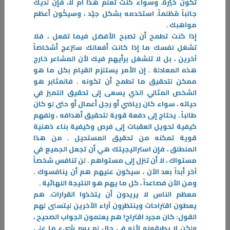
تكُون خيّرة. وسواء كنت تعلم هذا أم لا، فإن لديك
توقف عن إرضاء الآخرين
جانباً مُظلماً. استخدمه بشكل جيّد ، وسيكُون أعظم
مواهبك .
يعتبر المؤلف باتريك كينغ من أشهر الكتّاب والمدربين في فن المحادثة وفن
إذا كنت تطمح أن تصبح الأفضل فيما تفعل ، فلا
التواصل في أمريكا ، ولقد صدر له عدة كتب في مجال تطور النفس
تشغل نفسك ما إذا كانت أفعالك ستزعج أشخاصاً
-
آخرين ، بل لا تنشغل برأيهم فيك لأن المشاعر خارج
هذه المعادلة . إن الأمر يستلزم القيام بكل ما هو
المزيد
ممكن لتحقيق ما تطمح أن تكونه . فالمثابر هو
الشخص المثالي الذي يسعى إلى تحقيق التميز في
حياته ، سواء كان رياضي أو رجل أعمال أو حتى لو كان
طالباً . يحتاج إلى دفعة قوية لتحقيق أهدافه ، ولفهم
كيفية تحويل العقبات إلى فرص وكيفية بناء ذهنية
قوية تمكنه من تحقيق المستحيل . من هذا
المنطلق ، فإن استراتيجيتك هي أن تجعل الجميع في
مستواك ، لا أن تنزل إلى مستواهم . لن تنافس شخصاً
آخر أبداً بعد الآن ، سيكون عليهم هم أن ينافسوك .
ومن الآن فصاعداً ، كل ما يهم هو النتيجة النهائية .
معظم الناس لا يريدون أن يتخذوا القرارات. هم
يعطون اقتراحات وينتظرون آراء الآخرين ليتسنى لهم
القول: كان مجرد اقتراح! هم يعلمون الجواب الصحيح ،
ولكن لا يطبقونه لأنه في حال لم يسر شيء ما على