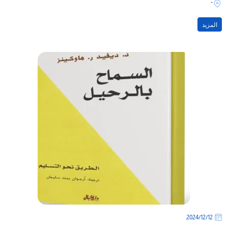
-
المزيد
12‏/12‏/2024