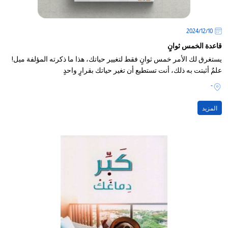
10‏/12‏/2024
قاعدة الخمس ثوانٍ
يستغرق لك الأمر خمس ثوانٍ فقط لتغيير حياتك، هذا ما ذكرته المؤلفة ميل!
علمٌ أثبتت به ذلك، أنت تستطيع أن تغير حياتك بقرارٍ واحدٍ
-
المزيد