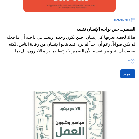
09‏/07‏/2026
الضمير… حين يواجه الإنسان نفسه
هناك لحظة يعرفها كل إنسان، حين يكون وحده، ويعلم في داخله أن ما فعله
لم يكن صواباً، رغم أن أحداً لم يره. فقد ينجو الإنسان من رقابة الناس، لكنه
يصعب أن ينجو من نفسه؛ لأن الضمير لا يرتبط بما يراه الآخرون، بل بما
يعرفه الإنسان عن ذاته.
-
المزيد