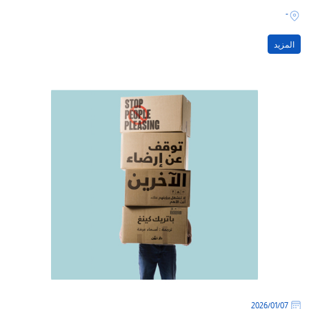
-
المزيد
07‏/01‏/2026