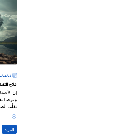
03‏/02‏/2026
علاج التف
إن الأشخا
وفرط التفك
تقلُب الصح
بداخلهم
-
المزيد