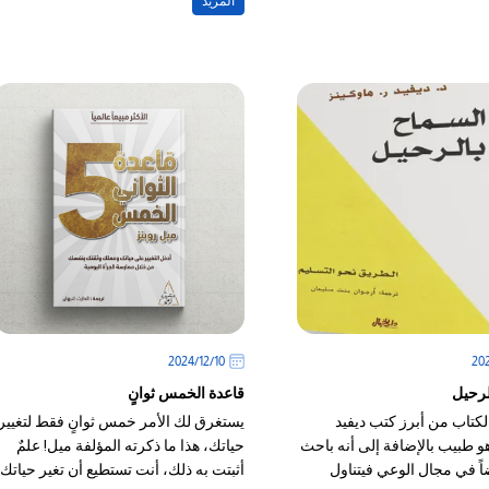
المزيد
10‏/12‏/2024
لرحيل
قاعدة الخمس ثوانٍ
الكتاب من أبرز كتب ديفيد
يستغرق لك الأمر خمس ثوانٍ فقط لتغيير
و طبيب بالإضافة إلى أنه باحث
حياتك، هذا ما ذكرته المؤلفة ميل! علمٌ
اً في مجال الوعي فيتناول
أثبتت به ذلك، أنت تستطيع أن تغير حياتك