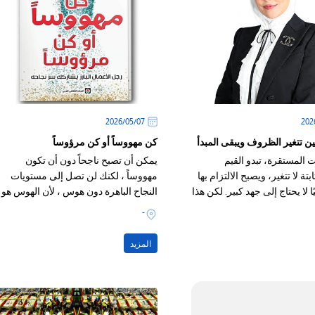
07‏/05‏/2026
ين تتغير الظروف ويبقى المبدأ
كن مهووساً أو كن مرؤوساً
 المستقرة، تبدو القيم
يمكن أن تصبح ناجحاً دون أن تكون
بتة لا تتغير، ويصبح الالتزام بها
مهووساً ، لكنك لن تصل إلى مستويات
ًا لا يحتاج إلى جهد كبير. لكن هذا
النجاح الباهرة دون هوس ، لأن الهوس هو
اهري قد يكون خادعًا
العامل المشترك الوحيد بين الأشخاص
-
الموجودين في القمة
المزيد