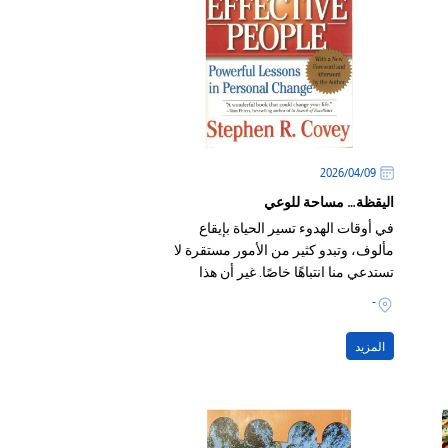
09‏/04‏/2026
اليقظة… مساحة للوعي
في أوقات الهدوء تسير الحياة بإيقاع
مألوف، وتبدو كثير من الأمور مستقرة لا
تستدعي منا انتباهًا خاصًا. غير أن هذا
الإيقاع يتبدل حين تتسارع الأحداث من
-
حولنا؛ فاليوم تتدفق الأخبار والمعلومات
على مدار الساعة، والأحداث تتلاحق،
المزيد