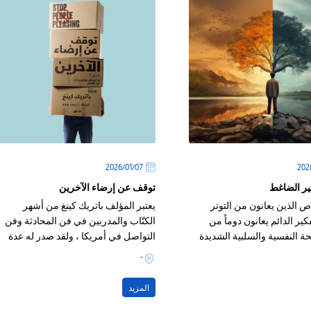
07‏/01‏/2026
كير الضاغط
توقف عن إرضاء الآخرين
ص الذين يعانون من التوتر
يعتبر المؤلف باتريك كينغ من أشهر
ير الدائم يعانون دوماً من
الكتّاب والمدربين في فن المحادثة وفن
ة النفسية والسلبية الشديدة
التواصل في أمريكا ، ولقد صدر له عدة
كتب في مجال تطور النفس
-
المزيد