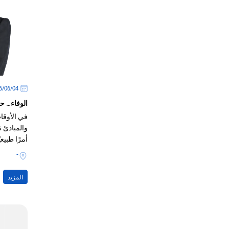
04‏/06‏/2026
الوفاء… ح
في الأوقات
والمبادئ ثا
أمرًا طبيعي
الثبات الظ
-
المزيد