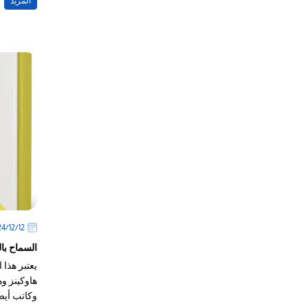
المزيد
12‏/12‏/2024
السماح با
يعتبر هذا 
هاوكينز وه
وكاتب أيض