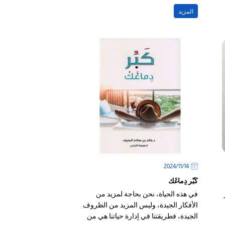
عقل المؤلفين
المزيد
14‏/11‏/2024
كَبّر دِماغَك
في هذه الحياة، نحن بحاجة لمزيد من
الأفكار الجيدة، وليس المزيد من الظروف
الجيدة، فطريقتنا في إدارة حياتنا هي من