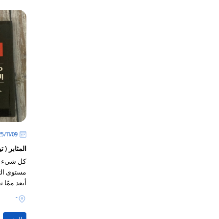
09‏/11‏/2025
المثابر ( 
كل شيء في
مستوى الت
أبعد ممّا ت
حاول أيّ
-