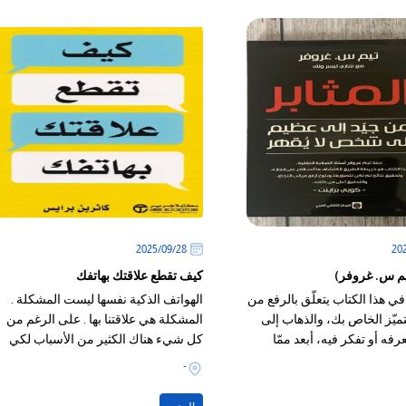
28‏/09‏/2025
تيم س. غروفر)
كيف تقطع علاقتك بهاتفك
 هذا الكتاب يتعلّق بالرفع من
الهواتف الذكية نفسها ليست المشكلة .
ميّز الخاص بك، والذهاب إلى
المشكلة هي علاقتنا بها . على الرغم من
عرفه أو تفكر فيه، أبعد ممّا
كل شيء هناك الكثير من الأسباب لكي
 شخص تعليمك.
نحب هواتفنا الذكية
-