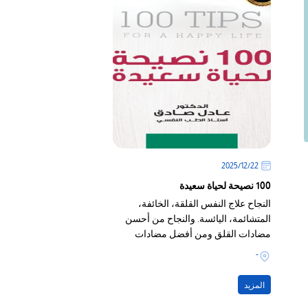
22‏/12‏/2025
100 نصيحة لحياة سعيدة
النجاح علاج النفس القلقة، الخائفة،
المتشائمة، اليائسة. والنجاح من أحسن
مضادات القلق ومن أفضل مضادات
الاكتئاب
-
المزيد