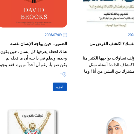
09‏/07‏/2026
فسك؟ اكتشف الغرض من
الضمير… حين يواجه الإنسان نفسه
هناك لحظة يعرفها كل إنسان، حين يكون
ف تساؤلات يواجهها الكثير منا
وحده، ويعلم في داخله أن ما فعله لم
كتشاف الذات؛ أسئلة تمثل
يكن صواباً، رغم أن أحداً لم يره. فقد ينجو
شترك بين البشر: من أنا؟ وما
الإنسان من رقابة الناس، لكنه يصعب أن
-
 حياتي؟
ينجو من نفسه؛ لأن الضمير لا يرتبط بما
يراه الآخرون، بل بما يعرفه الإنسان عن
المزيد
ذاته.