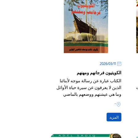
11‏/03‏/2026
الكويتيون فرجانهم ومهنهم
الكتاب عبارة عن رسالة موجه لأبنائنا
الذين لا يعرفون عن سيرة حياة الأوائل
وما هي عيشتهم ووضعهم بالماضي
القريب الذي هو ما قبل النفط، فكانت
-
منازلهم ودواوينهم ودكاكينهم أكثرها من
منتوج بلدهم
المزيد