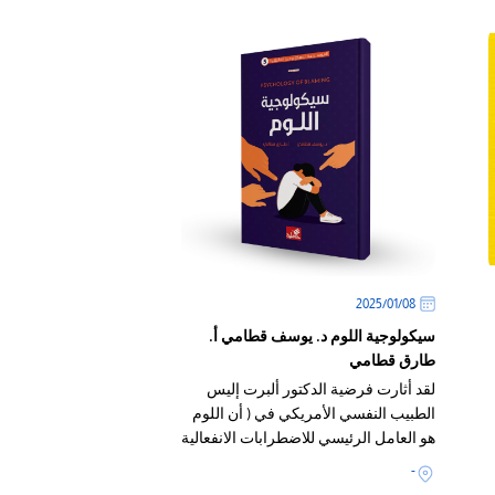
08‏/01‏/2025
سيكولوجية اللوم د. يوسف قطامي أ.
طارق قطامي
لقد أثارت فرضية الدكتور ألبرت إليس
الطبيب النفسي الأمريكي في ( أن اللوم
هو العامل الرئيسي للاضطرابات الانفعالية
النفسية .. ومشاعرها ) ، وقد كانت هذه
-
الفرضية هي الشرارة التي لمعت في