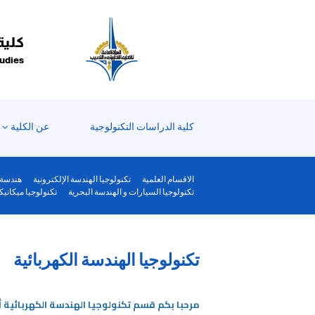
Welcom
t
Al
كلية
i
tudies
On
Accessibilit
scree
reader
كلية الدراسات التكنولوجية
عن الكلية
T
star
th
الاقسام العلمية
تكنولوجيا الهندسة الإلكترونية
هندسة 
Al
تكنولوجيا السيارات و الهندسة البحرية
تكنولوجيا ميكانيكا
i
On
Accessibilit
تكنولوجيا الهندسة الكهربائية
scree
reader
pres
مرحبا بكم
قسم تكنولوجيا الهندسة الكهربائية أ
"Ctr