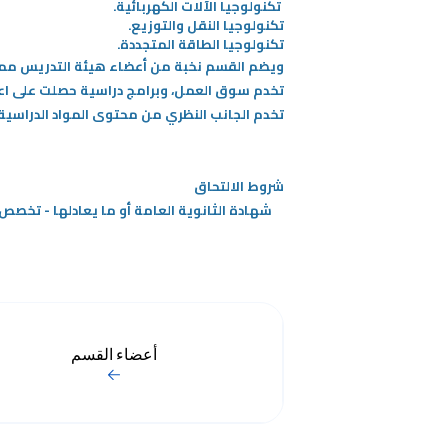
تكنولوجيا الآلات الكهربائية.
تكنولوجيا النقل والتوزيع.
/"
تكنولوجيا الطاقة المتجددة.
ويضم القسم نخبة من أعضاء هيئة التدريس ممن
Thi
تخدم سوق العمل، وبرامج دراسية حصلت على اعت
shortcu
تخدم الجانب النظري من محتوى المواد الدراسي
activate
th
scree
شروط الالتحاق
reade
​شهادة الثانوية العامة أو ما يعادلها - تخصص
t
hel
yo
navigat
an
interac
أعضاء القسم
wit
th
content