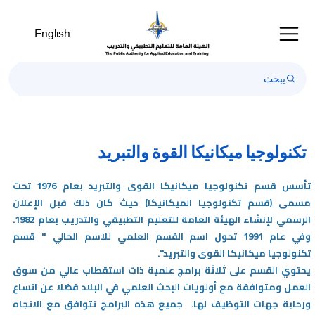
Welcom
t
English
Al
i
On
Accessibilit
scree
reader
T
تكنولوجيا ميكانيكا القوة والتبريد
star
th
تأسس قسم تكنولوجيا ميكانيكا القوى والتبريد بعام 1976 تحت
Al
مسمى (قسم تكنولوجيا الميكانيكا) حيث كان ذلك قبل الإعلان
i
الرسمي لإنشاء الهيئة العامة للتعليم التطبيقي والتدريب بعام 1982.
On
وفي عام 1991 تحول اسم القسم العلمي للاسم الحالي " قسم
Accessibilit
تكنولوجيا ميكانيكا القوى والتبريد".
scree
يحتوي القسم على ثلاثة برامج علمية ذات استقطاب عالي من سوق
reader
العمل ومتوافقة مع أولويات البحث العلمي في البلاد فضلا عن اتساع
pres
ورحابة جهات التوظيف لها. جميع هذه البرامج تتوافق مع الاتجاه
'Ctr