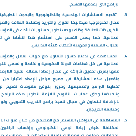
البرامج التي يقدمها القسم
.
3.
تقديم الاستشارات الهندسية والتكنولوجية والبحوث التطبيقي
مجال تكنولوجيا ميكانيكا القوى والتبريد وكفاءة الطاقة والمج
الأخرى ذات العلاقة وذلك بهدف تطوير مستويات الأداء في المؤ
الصناعية. كما يعمل القسم على استثمار هذا النشاط في تط
القدرات العلمية والمهنية لأعضاء هيئة التدريس
.
4.
المساهمة في تدعيم جسور التعاون مع جهات العمل والمؤس
الصناعية في كل قطاعات الدولة الحكومية والخاصة والسعي للت
معها بغرض تحقيق شراكة في مجال إعداد العمالة الفنية اللازمة 
وتفعيل هذه المشاركة في جميع مراحل الإعداد اعتبارا من ب
تخطيط البرامج وتصميمها، ومرورا بتوفير مقومات تقديم الب
وتنفيذها وحتى عمليات التقويم اللازمة لتطوير هذه البرامج.
بالإضافة للتعاون في مجال تنفيذ برامج التدريب التحويلي وت
ومتابعة الخريجين
.
5.
المساهمة في التواصل المستمر مع المجتمع من خلال قنوات الا
المختلفة بغرض زيادة الوعي التكنولوجي وإكساب الراغبين
المواطنين معلومات ومهارات تقنية تساعدهم في ممارسة حيا