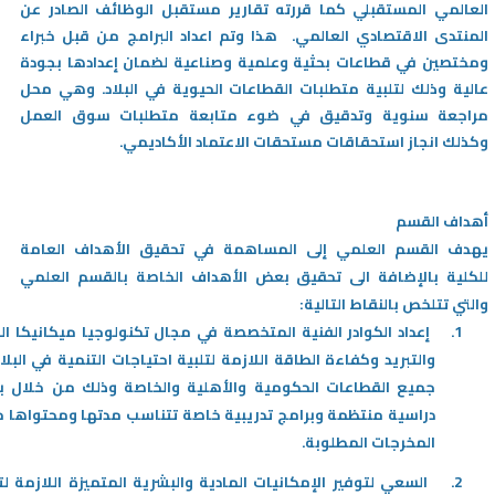
العالمي المستقبلي كما قررته تقارير مستقبل الوظائف الصادر عن
المنتدى الاقتصادي العالمي. هذا وتم اعداد البرامج من قبل خبراء
/'
ومختصين في قطاعات بحثية وعلمية وصناعية لضمان إعدادها بجودة
Thi
عالية وذلك لتلبية متطلبات القطاعات الحيوية في البلاد. وهي محل
shortcu
مراجعة سنوية وتدقيق في ضوء متابعة متطلبات سوق العمل
activate
وكذلك انجاز استحقاقات مستحقات الاعتماد الأكاديمي.
th
scree
reade
أهداف القسم
t
يهدف القسم العلمي إلى المساهمة في تحقيق الأهداف العامة
hel
للكلية بالإضافة الى تحقيق بعض الأهداف الخاصة بالقسم العلمي
yo
والتي تتلخص بالنقاط التالية
:
navigat
1.
إعداد الكوادر الفنية المتخصصة في مجال تكنولوجيا ميكانيكا ا
an
والتبريد وكفاءة الطاقة اللازمة لتلبية احتياجات التنمية في البلا
interac
جميع القطاعات الحكومية
والأهلية والخاصة وذلك من خلال ب
wit
دراسية منتظمة وبرامج تدريبية خاصة تتناسب مدتها ومحتواها
th
المخرجات المطلوبة
.
content
2.
السعي لتوفير الإمكانيات المادية والبشرية المتميزة اللازمة لت