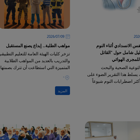
09‏/07‏/2026
فس الانسدادي أثناء النوم
مواهب الطلبة… إبداع يصنع المستقبل
): دليل شامل حول "القاتل
تزخر كليات الهيئة العامة للتعليم التطبيق
لمجرى الهوائي
والتدريب بالعديد من المواهب الطلابية
لتوعية الصحية والبحث
المتميزة التي استطاعت أن تترك بصمتها
، يسلط هذا التقرير الضوء على
في مختلف المجالات الإبداعية والفنية
-
كثر اضطرابات النوم شيوعاً
هو "انقطاع النفس الانسدادي
المزيد