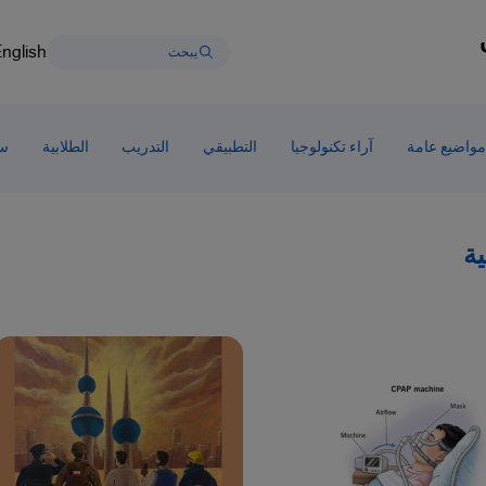
nglish
مواضيع عامة
آراء تكنولوجيا
التطبيقي
التدريب
الطلابية
سط
ية