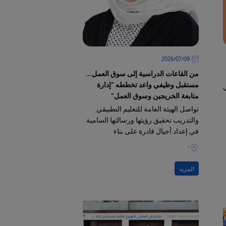
09‏/07‏/2026
من القاعات الدراسية إلى سوق العمل...
مستقبل وظيفي واعد تخططه "إدارة
ي
متابعة الخريجين وسوق العمل"
تواصل الهيئة العامة للتعليم التطبيقي
والتدريب تحقيق رؤيتها ورسالتها السامية
في إعداد أجيال قادرة على بناء
المستقبل، إيماناً منها بأن نجاح الطالب
-
يبدأ منذ لحظة اختياره لتخصصه الأكاديمي
وحتى يوم تخرجه
المزيد