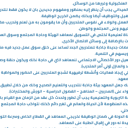
 العنكبوتية وغيرها من الوسائل
.
حرصت الهيئة العامة للتعليم التطبيقي
الميداني يجب أن ينظر إليه بمنظور ومفهوم جديدين بان لا يكون فقط للتدر
ة العامة للتعليم التطبيقي
والتدريب منذ تأسيسها في عام 1982م
هيل والتوظيف أيضا وبذلك يضمن الخريج الوظيفة
.
على تعزيز التوافق بين
كمؤسسة تعليمية على تسخير كافة
العمل والولاء في نفوس المتدربين وأن ما يقومون به من تعلم وتدريب مف
ياتها ومعاهدها واحتياجات
الإمكانيات لتهيئة البيئة المناسبة
-
يهم وعلى المجتمع والوطن
.
ل وخلق فرص عمل تتناسب
اة تعليمية تختص في التسويق لمعاهد الهيئة وحاجة المجتمع وسوق الع
دراستهم
المزيد
ت بالإضافة إلى وسائل الاتصال الأخرى
.
ات جديدة جاذبة للمتدربين الجدد تساعد على خلق سوق عمل جديد فيه م
يسهم في التنمية
.
عيل دور الأخصائي الاجتماعي للمعاهد التي في حاجة لذلك ويكون حلقة وص
 والمنزل (ولي أمر المتدرب)
.
ي إيجاد فعاليات وأنشطة ترفيهية تشجع المتدربين على الحضور والمواظبة
معهد
.
 جعل المعهد بيئة جاذبة للتدريب والتعليم الصحيح وذلك من خلال تطبيق 
ء على (المدربين – المناهج – الفصول الدراسية – الورش والمختبرات)
.
 التربوية والتعليمية يجب أن تطور وتحدث كل عقد من الزمان مع القيام با
هذه المنظومة لأن الحياة والعالم في تغير دائم كذلك لتواكب حاجة المجتم
حلي
.
الدولة في ضمان الوظيفة لخريجي المعاهد في القطاع الخاص وسرعة الت
دة له دور في إقبال الطلبة على المعاهد
.