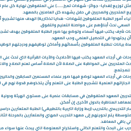
نين أو أكثر
خاص ومميز يجمع ما بين الروحانية
ل توزيع (هدايا- جوائز- شهادات تميز........) علي المتفوقين نهاية كل عام 
والعادات والتقاليد الجميلة، كالعبادات
ع المتدربين والمدربين في حفل يشهده كل العاملين بالمعهد
.
والطاعات والتواصل وصلة الرحم
-
لياء أمور الطلبة المتفوقين (شهادات- هدايا تذكارية) الهدف منها تشجيع أو
 السعي لحث أبناؤهم على مواصلة التعليم والتفوق
.
المزيد
ات شرف يكتب فيها أسماء وتوضع بها صور الطلبة المتفوقين بهدف تشجي
 أن يجتهدوا في التحصيل العلمي وحب المعهد
.
ة بيانات للطلبة المتفوقين بأسمائهم وأماكن توظيفهم ودرجتهم الوظيف
حات في أرجاء المعهد يكتب فيها الأحاديث والآيات القرآنية التي تحث علي ا
ث المتدربين على المواظبة على الصلاة لأن الصلاة أساس تعلم الصلاح والال
للمجتمع
.
حات في أرجاء المعهد توضع فيها صور علماء المسلمين السابقين والحاليين
انجازاتهم العلمية لتشجيع الطلبة على التعلم وأن يتخذوهم قدوة لهم في ا
دربين المعهد المتفوقين في مسابقات علمية على مستوي الهيئة ودولية 
عاهد المناظرة بالدول الأخرى إن أمكن
.
ر التدريسي بالتدريب (ربط وزارة التربية بالتطبيقي) الطلبة المتعثرين دراسيا
متوسطة يتم تحويلهم إلى معهد التدريب المهني والمتعثرين بالمرحلة الثان
28‏/12‏/2023
لي باقي المعاهد
.
رب على البحث والتعلم الذاتي واستخراج المعلومة التي يبحث عنها سواء م
 بين هيئتي التطبيقي والقوى
الفرع الجديد لكلية التربية الأساسية