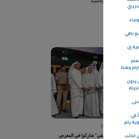
الاستدامة والتنمية.
تدريبي
-
لياء
المزيد
ع باقي
ية إن
لعلم
تزام وهذا
 يدون
لحياة
على
ً في
وية يتم
28‏/11‏/2023
ن الكتب
أبناء "التطبيقي" شاركوا في المعرض