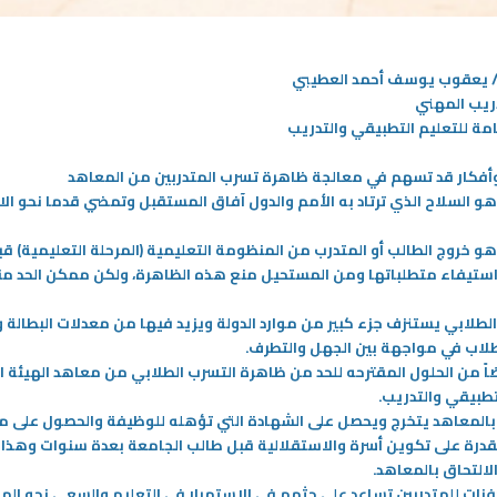
 يعقوب يوسف أحمد العطيبي
ريب المهني
امة للتعليم التطبيقي والتدريب
وأفكار قد تسهم في معالجة ظاهرة تسرب المتدربين من المعاهد
هو السلاح الذي ترتاد به الأمم والدول آفاق المستقبل وتمضي قدما نحو ال
و خروج الطالب أو المتدرب من المنظومة التعليمية (المرحلة التعليمية) قب
استيفاء متطلباتها ومن المستحيل منع هذه الظاهرة، ولكن ممكن الحد من
لطلابي يستنزف جزء كبير من موارد الدولة ويزيد فيها من معدلات البطالة 
لاب في مواجهة بين الجهل والتطرف
.
25‏/03‏/2024
ً من الحلول المقترحه للحد من ظاهرة التسرب الطلابي من معاهد الهيئة ا
تطبيقي والتدريب
.
اظرات في التطبيقي: مواهب
الدراسة وليالي رمضان …تحديات الطلبة
بالمعاهد يتخرج ويحصل على الشهادة التي تؤهله للوظيفة والحصول على م
مي الفكر والمهارة لدى الطالب.
في رمضان وكيفية مواجهة تغيير نمط
القدرة على تكوين أسرة والاستقلالية قبل طالب الجامعة بعدة سنوات وهذا
الحياة خلال الشهر الفضيل ؟
 هي شكل من أشكال الخطاب
الالتحاق بالمعاهد
.
عبارة عن مواجهة بلاغية بين
شهر رمضان المبارك هو شهر ذو طابع
ات للمتدربين تساعد على حثهم في الاستمرار في التعليم والسعي نحو الم