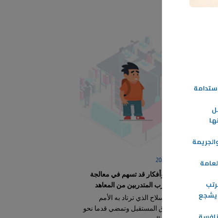
استدامة
ل
ها
والجريمة
03‏/03‏/2024
لعامة
اقتراحات وأفكار قد تسهم في معالجة
رتب
ظاهرة تسرب المتدربين من المعاهد
 يشجع
تعليم هو السلاح الذي ترتاد به الأمم
والدول آفاق المستقبل وتمضي قدما نحو
نافسة