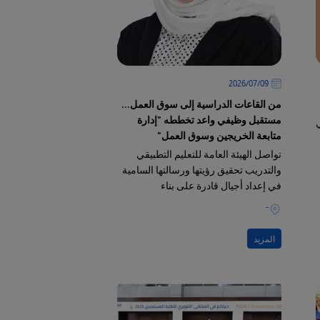
09‏/07‏/2026
من القاعات الدراسية إلى سوق العمل...
مستقبل وظيفي واعد تخططه "إدارة
ي
متابعة الخريجين وسوق العمل"
تواصل الهيئة العامة للتعليم التطبيقي
والتدريب تحقيق رؤيتها ورسالتها السامية
في إعداد أجيال قادرة على بناء
المستقبل، إيماناً منها بأن نجاح الطالب
-
يبدأ منذ لحظة اختياره لتخصصه الأكاديمي
وحتى يوم تخرجه
المزيد