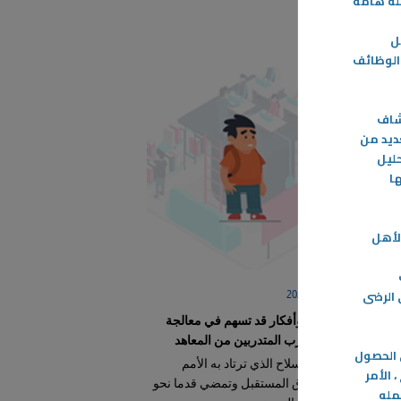
حلة هامة
ل
الوظائف
شاف
ديد من
ليل
ا
لأهل
 الرضى
03‏/03‏/2024
اقتراحات وأفكار قد تسهم في معالجة
ظاهرة تسرب المتدربين من المعاهد
 الحصول
تعليم هو السلاح الذي ترتاد به الأمم
 الأمر
والدول آفاق المستقبل وتمضي قدما نحو
مله