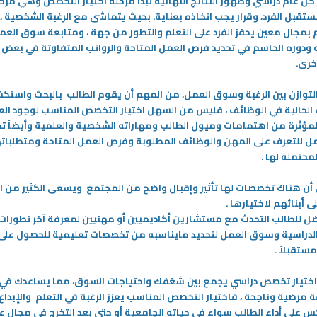
 كل عام دراسي وظهور النتائج النهائية تبدأ مرحلة اختيار التخصص وهي مر
تقبل الفرد، وقرار يجب اتخاذه بعناية. بحيث يتماشى مع الرغبة الشخصية ،
 بمجال معين يحفز الفرد على التعلم والتطور من جهة ، ومتابعة سوق العم
 ودوره الحاسم في تحديد فرص العمل المتاحة والرواتب المتفاوتة في بعض 
خرى
.
لتوازن بين الرغبة وسوق العمل، من المهم أن يقوم الطالب بالبحث واستك
 الحالية في الوظائف ، فليس من السهل اختيار التخصص المناسب لوجود الع
لمؤثرة من اهتمامات وميول الطالب ومهاراته الشخصية والعلمية وأيضاً تح
 للتعرف على المهن والوظائف المطلوبة وفرص العمل المتاحة ومتطلباته
لمحتمله لها
.
رى أن هناك تخصصات لها تأثير وإقبال واضح من المجتمع ويسعى الكثير من ا
 أبنائهم لاختيارها
.
ل للطالب التحدث مع مستشارين أكاديميين أو مهنيين لمعرفة آخر تطورات
الدراسية وسوق العمل لتحديد مايناسبه من تخصصات تعليمية للحصول على
25‏/03‏/2024
ستقبلاً
.
اظرات في التطبيقي: مواهب
الدراسة وليالي رمضان …تحديات الطلبة
مي الفكر والمهارة لدى الطالب.
في رمضان وكيفية مواجهة تغيير نمط
اختيار تخصص دراسي يجمع بين شغفك واحتياجات السوق، مما يساعدك في
الحياة خلال الشهر الفضيل ؟
 هي شكل من أشكال الخطاب
مرضية وناجحة ، فاختيار التخصص المناسب يعزز الرغبة في التعلم والإبداع ،
عبارة عن مواجهة بلاغية بين
شهر رمضان المبارك هو شهر ذو طابع
س على أداء الطالب سواء في حياته الجامعية أو حتى بعد التخرج في مجال ع