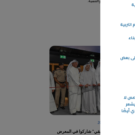
الاستدامة والتنمية.
ة
-
المزيد
التربية
ناء
إلى بعض
خصص لا
يشعر
 أيضًا
28‏/11‏/2023
أبناء "التطبيقي" شاركوا في المعرض