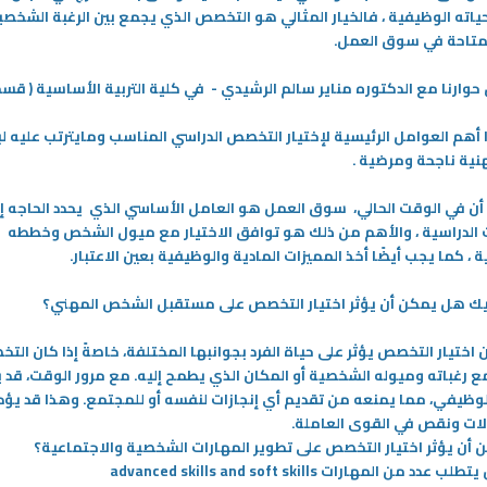
نين أو أكثر
خاص ومميز يجمع ما بين الروحانية
ياته الوظيفية ، فالخيار المثالي هو التخصص الذي يجمع بين الرغبة الشخصي
والعادات والتقاليد الجميلة، كالعبادات
متاحة في سوق العمل
.
والطاعات والتواصل وصلة الرحم
-
وارنا مع الدكتوره مناير سالم الرشيدي - في كلية التربية الأساسية ( قسم 
المزيد
أهم العوامل الرئيسية لإختيار التخصص الدراسي المناسب ومايترتب عليه لب
نية ناجحة ومرضية
.
أن في الوقت الحالي، سوق العمل هو العامل الأساسي الذي يحدد الحاجه 
الدراسية ، والأهم من ذلك هو توافق الاختيار مع ميول الشخص وخططه
 ، كما يجب أيضًا أخذ المميزات المادية والوظيفية بعين الاعتبار
.
رأيك هل يمكن أن يؤثر اختيار التخصص على مستقبل الشخص المهني؟
ن اختيار التخصص يؤثر على حياة الفرد بجوانبها المختلفة، خاصةً إذا كان الت
 رغباته وميوله الشخصية أو المكان الذي يطمح إليه. مع مرور الوقت، قد 
الوظيفي، مما يمنعه من تقديم أي إنجازات لنفسه أو للمجتمع. وهذا قد يؤدي
لات ونقص في القوى العاملة
.
28‏/12‏/2023
أن يؤثر اختيار التخصص على تطوير المهارات الشخصية والاجتماعية؟
تطلب عدد من المهارات
advanced skills and soft skills
 بين هيئتي التطبيقي والقوى
الفرع الجديد لكلية التربية الأساسية