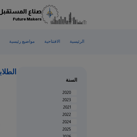
Welcom
t
صناع المستقبل
Al
Future Makers
i
On
Accessibilit
الرئيسية
الافتتاحية
مواضيع رئيسية
scree
reader
T
star
الطلاب
th
السنة
Al
i
2020
On
2023
Accessibilit
2021
scree
2022
reader
2024
pres
2025
"Ctr
2026