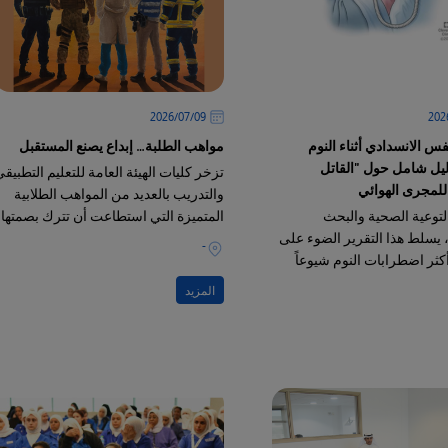
09‏/07‏/2026
فس الانسدادي أثناء النوم
مواهب الطلبة… إبداع يصنع المستقبل
): دليل شامل حول "القاتل
تزخر كليات الهيئة العامة للتعليم التطبيق
لمجرى الهوائي
والتدريب بالعديد من المواهب الطلابية
لتوعية الصحية والبحث
المتميزة التي استطاعت أن تترك بصمتها
، يسلط هذا التقرير الضوء على
في مختلف المجالات الإبداعية والفنية
-
كثر اضطرابات النوم شيوعاً
هو "انقطاع النفس الانسدادي
المزيد