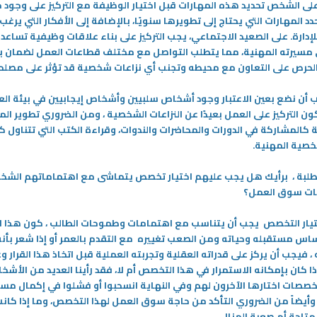
 على الشخص تحديد هذه المهارات قبل اختيار الوظيفة مع التركيز على وجود 
حرصت الهيئة العامة للتعليم التطبيقي
 المهارات التي يحتاج إلى تطويرها سنويًا، بالإضافة إلى الأفكار التي يرغب
ة العامة للتعليم التطبيقي
والتدريب منذ تأسيسها في عام 1982م
إدارة. على الصعيد الاجتماعي، يجب التركيز على بناء علاقات وظيفية تساعد
على تعزيز التوافق بين
كمؤسسة تعليمية على تسخير كافة
 مسيرته المهنية، مما يتطلب التواصل مع مختلف قطاعات العمل لضمان ب
ياتها ومعاهدها واحتياجات
الإمكانيات لتهيئة البيئة المناسبة
-
حرص على التعاون مع محيطه وتجنب أي نزاعات شخصية قد تؤثر على مصلحة
ل وخلق فرص عمل تتناسب
دراستهم
المزيد
ب أن نضع بعين الاعتبار وجود أشخاص سلبيين وأشخاص إيجابيين في بيئة العم
ن التركيز على العمل بعيدًا عن النزاعات الشخصية ، ومن الضروري تطوير الم
 كالمشاركة في الدورات والمحاضرات والندوات، وقراءة الكتب التي تتناول ك
خصية المهنية
.
لطلبة ، برأيك هل يجب عليهم اختيار تخصص يتماشى مع اهتماماتهم الشخ
ات سوق العمل؟
ختيار التخصص يجب أن يتناسب مع اهتمامات وطموحات الطالب ، كون هذا 
س مستقبله وحياته ومن الصعب تغييره مع التقدم بالعمر أو إذا شعر بأنه 
 فيجب أن يركز على قدراته العقلية وتجربته العملية قبل اتخاذ هذا القرار وع
ا كان بإمكانه الاستمرار في هذا التخصص أم لا، فقد رأينا العديد من الأشخ
تخصصات اختارها الآخرون لهم وفي النهاية انسحبوا أو فشلوا في إكمال مس
 وأيضاً من الضروري التأكد من حاجة سوق العمل لهذا التخصص، وما إذا كان
متاحة أم صعبة المنال
.