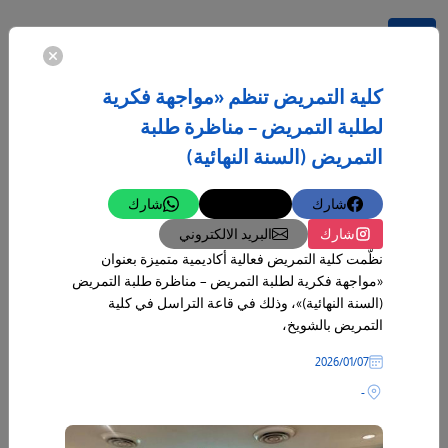
المزيد
كلية التمريض تنظم «مواجهة فكرية
لطلبة التمريض – مناظرة طلبة
التمريض (السنة النهائية)
شارك
تغريدة
شارك
شارك
البريد الالكتروني
نظّمت كلية التمريض فعالية أكاديمية متميزة بعنوان
«مواجهة فكرية لطلبة التمريض – مناظرة طلبة التمريض
(السنة النهائية)»، وذلك في قاعة التراسل في كلية
التمريض بالشويخ،
07‏/01‏/2026
-
25‏/05‏/2024
كلمات عبر عنها الخريجون بمناسبة التفوق