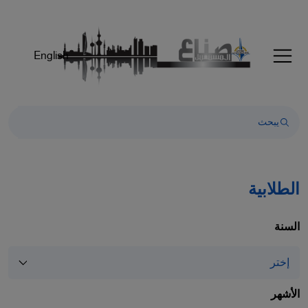
Welcom
t
Al
English
i
On
Accessibilit
scree
reader
T
star
th
الطلابية
Al
i
On
السنة
Accessibilit
scree
reader
pres
الأشهر
"Ctr