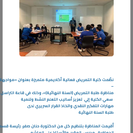
بعد جدٍ واجتهاد ومثابرة وتفوق كانت حصيلتها التخرج وبامتياز لطلبة وطالبات
الهيئة العامة للتعليم التطبيقي والتدريب الذين حصدوا ثمار جهودهم المبذولة
-
المزيد
نظّمت
كلية
التمريض
فعالية
أكاديمية
متميزة
بعنوان
«
مواجهة
–
مناظرة
طلبة
التمريض
(
السنة
النهائية
)»،
وذلك
في
قاعة
التراسل
سعي
الكلية
إلي تعزيز أساليب التعلم النشط وتنمية
مهارات التفكير النقدي واتخاذ القرار السريري لدى
طلبة السنة النهائية
أُقيمت
المناظرة
بتنظيم
كل
من
الدكتورة
حنان
صفر،
رئيسة
قسم
الجعافرة، مدرس المقرر، والأستاذ علي الهاشمي،