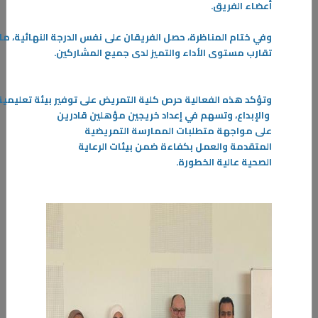
أعضاء الفريق.
وفي
ختام
المناظرة،
حصل
الفريقان
على
نفس
الدرجة
النهائية،
ما
تقارب
مستوى
الأداء والتميز لدى جميع المشاركين.
وتؤكد
هذه
الفعالية
حرص
كلية
التمريض
على
توفير
بيئة
تعليمية
25‏/03‏/2024
والإبداع،
وتسهم
في
إعداد خريجين مؤهلين قادرين
الدراسة وليالي رمضان …تحديات الطلبة في رمضان وكيفية مواجهة تغيير
على مواجهة متطلبات الممارسة التمريضية
نمط الحياة خلال الشهر الفضيل ؟
المتقدمة والعمل بكفاءة ضمن بيئات الرعاية
الصحية عالية الخطورة.
شهر رمضان المبارك هو شهر ذو طابع خاص ومميز يجمع ما بين الروحانية
والعادات والتقاليد الجميلة، كالعبادات والطاعات والتواصل وصلة الرحم
-
المزيد