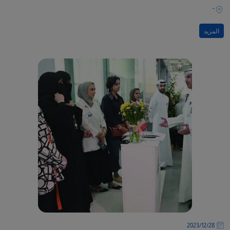
-
المزيد
28‏/12‏/2023