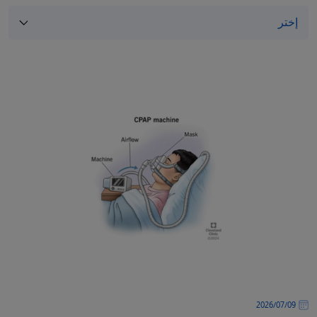
/"
Thi
shortcu
activate
th
scree
reade
t
hel
yo
navigat
an
interac
wit
th
content
09‏/07‏/2026