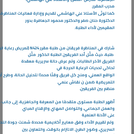
مدرب المقرر.
كما
تولّى
الأستاذ
علي
الهاشمي
تقديم
وإدارة
فعاليات
المناظرة،
29‏/04‏/2024
الدكتورة حنان صفر والدكتور محمود الجعافرة بدور
فريق المناظرات في التطبيقي: مواهب إبداعية تنمي الفكر والمهارة لدى
المقيمين لأداء الطلبة.
الطالب.
المناظرة هي شكل من أشكال الخطاب العام وهي عبارة عن مواجهة بلاغية
بين متحدثين اثنين أو أكثر
شارك
في
المناظرة
فريقان
من
طلبة
مقرر
N424 (
تمريض
رعاية
ال
-
طلبة،
حيث
مثّل أحد الفريقين الطلبة الذكور مثّل
الفريق الآخر الطالبات. وتم عرض حالة سريرية معقدة
المزيد
تحاكي تحديات الرعاية الحرجة في
الواقع
العملي،
ومنح
كل
فريق
وقتًا
محددًا
لتحليل
الحالة،
وطرح
آر
التمريضية ضمن ن نقاش علمي
منظم
بين
الفريقين
.
أظهر
الطلبة
مستوى
متقدمًا
من
المعرفة
والجاهزية،
إلى
جانب
م
والعمل
الجماعي، والتواصل المهني والإقناع المبني
على الأدلة العلمية
وتم
تقييم
الأداء
وفق
معايير
أكاديمية
محددة
شملت
جودة
التح
السريري، وضوح الطرح، الالتزام بالوقت، والتعاون بين