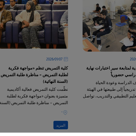
07‏/01‏/2026
ة لمتابعة سير اختبارات نهاية
كلية التمريض تنظم «مواجهة فكرية
راسي حضورياً
لطلبة التمريض – مناظرة طلبة التمريض
(السنة النهائية)
ف الدراسة وعودة الحياة
تدريجياً إلى طبيعتها في الهيئة
نظّمت كلية التمريض فعالية أكاديمية
عليم التطبيقي والتدريب، تواصل
متميزة بعنوان «مواجهة فكرية لطلبة
رتها التعليمية بخطى ثابتة
التمريض – مناظرة طلبة التمريض (السنة
ز على توفير بيئة يسودها
النهائية)»، وذلك في قاعة التراسل في
-
والأمان
كلية التمريض بالشويخ،
المزيد