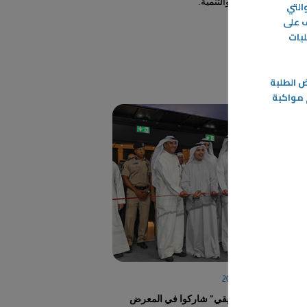
الاستدامة والتنمية.
التي
ف على
-
لبات
المزيد
 الطلبة
 مواكبة
28‏/11‏/2023
أبناء "التطبيقي" شاركوا في المعرض