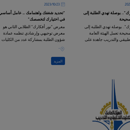
23‏/10‏/2023
ك".. بوصلة تهدي الطلبة إلى
"تحديد شغفك واهتمامك … عامل أساسي
صحيحة
في اختيارك لتخصصك"
ك".. بوصلة تهدي الطلبة إلى
معرض "نور أفكارك" الطلابي الثاني هو
حيحة تعمل الهيئة العامة
معرض توجيهي وإرشادي تنظمه عمادة
لتطبيقي والتدريب جاهدة على
شؤون الطلبة بمشاركة عدد من الكليات
ئها في شتى المجالات الأكاديمية
والمعاهد والعمادات والإدارات ذات
-
بجودة عالية ،
المزيد