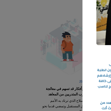
ب
 الطلبة
وإرشادهم
لى كافة
03‏/03‏/2024
ج تناسب
اقتراحات وأفكار قد تسهم في معالجة
ظاهرة تسرب المتدربين من المعاهد
تعليم هو السلاح الذي ترتاد به الأمم
عدد من
والدول آفاق المستقبل وتمضي قدما نحو
ث أتت