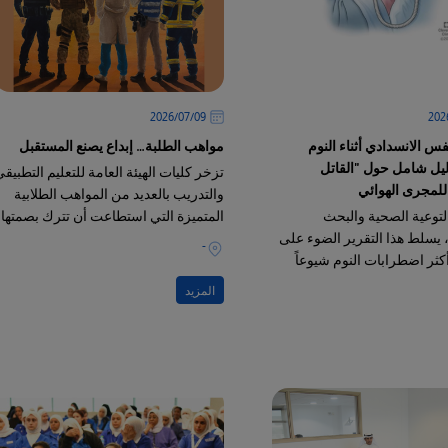
09‏/07‏/2026
فس الانسدادي أثناء النوم
مواهب الطلبة… إبداع يصنع المستقبل
): دليل شامل حول "القاتل
تزخر كليات الهيئة العامة للتعليم التطبيق
لمجرى الهوائي
والتدريب بالعديد من المواهب الطلابية
لتوعية الصحية والبحث
المتميزة التي استطاعت أن تترك بصمتها
، يسلط هذا التقرير الضوء على
في مختلف المجالات الإبداعية والفنية
-
كثر اضطرابات النوم شيوعاً
هو "انقطاع النفس الانسدادي
المزيد