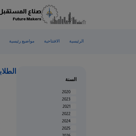
Welcom
t
صناع المستقبل
Al
Future Makers
i
On
Accessibilit
الرئيسية
الافتتاحية
مواضيع رئيسية
scree
reader
T
star
الطلاب
th
السنة
Al
i
2020
On
2023
Accessibilit
2021
scree
2022
reader
2024
pres
2025
"Ctr
2026