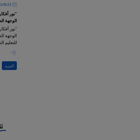
23‏/10‏/2023
"نور أفكار
الوجهة ال
"نور أفكار
الوجهة الص
للتعليم ا
تأهيل أبنا
-
والتدريبية 
المزيد