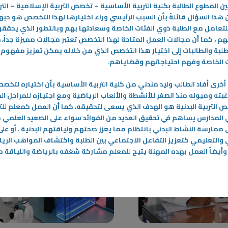
ن المطوع الطالبة بكلية التربية الأساسية – تخصص التربية الإسلامية – التر
حرصت الهيئة العامة للتعليم التطبيقي
هذا السؤال قائلةً بأن السبب الرئيسي وراء اختيارها لهذا التخصص هو حبه
ة العامة للتعليم التطبيقي
والتدريب منذ تأسيسها في عام 1982م
لتعامل مع الطلبة ذوي الفئات الخاصة وسعادتها بهم وبالتطور الذي يحققو
على تعزيز التوافق بين
كمؤسسة تعليمية على تسخير كافة
 ، كما أن مجالات العمل المتاحة لهذا التخصص تعتبر مجالات مميزة جداً، دا
ياتها ومعاهدها واحتياجات
الإمكانيات لتهيئة البيئة المناسبة
-
لطلبة والطالبات إلى اختيار هذا التخصص الذي من خلاله يمكن تعزيز مفهوم
ل وخلق فرص عمل تتناسب
ت الخاصة وفهم احتياجاتهم وقضاياهم
.
دراستهم
المزيد
خرى أفاد الطالب وليد مندني من كلية التربية الأساسية بأن اختياره لتخص
رغبته وميوله منذ الصغر للأنشطة والألعاب الرياضية ومع اجتيازه للمراحل ال
 التربية البدنية هو الهدف الذي يسعى لتحقيقه، كما أن العمل كمعلم للتر
في المدارس يساهم في تحقيق العديد من الفوائد سواء على الصعيد العلمي
 ممارسة النشاط البدني بانتظام مما يعزز صحتهم ولياقتهم البدنية ، أو عل
 والتعليمي كتعزيز التفاعل الاجتماعي بين الطلبة واكتشاف المواهب الري
 وأيضاً العمل بهده المهنة يتيح للمعلم مشاركة شغفه بالرياضة واللياقة 