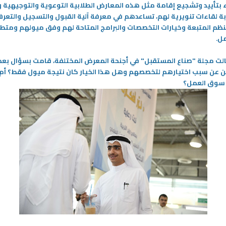
نين أو أكثر
خاص ومميز يجمع ما بين الروحانية
ء بتأييد وتشجيع إقامة مثل هذه المعارض الطلابية التوعوية والتوجيهية و
والعادات والتقاليد الجميلة، كالعبادات
ابة لقاءات تنويرية لهم، تساعدهم في معرفة آلية القبول والتسجيل والتعر
والطاعات والتواصل وصلة الرحم
النظم المتبعة وخيارات التخصصات والبرامج المتاحة لهم وفق ميولهم ومتط
-
مل
.
المزيد
الت مجلة "صناع المستقبل" في أجنحة المعرض المختلفة، قامت بسؤال بعض
 عن سبب اختيارهم لتخصصهم وهل هذا الخيار كان نتيجة ميول فقط؟ أم
 سوق العمل؟
28‏/12‏/2023
 بين هيئتي التطبيقي والقوى
الفرع الجديد لكلية التربية الأساسية