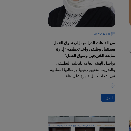
09‏/07‏/2026
من القاعات الدراسية إلى سوق العمل...
مستقبل وظيفي واعد تخططه "إدارة
ي
متابعة الخريجين وسوق العمل"
تواصل الهيئة العامة للتعليم التطبيقي
والتدريب تحقيق رؤيتها ورسالتها السامية
في إعداد أجيال قادرة على بناء
المستقبل، إيماناً منها بأن نجاح الطالب
-
يبدأ منذ لحظة اختياره لتخصصه الأكاديمي
وحتى يوم تخرجه
المزيد