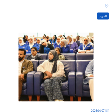
-
المزيد
07‏/01‏/2026