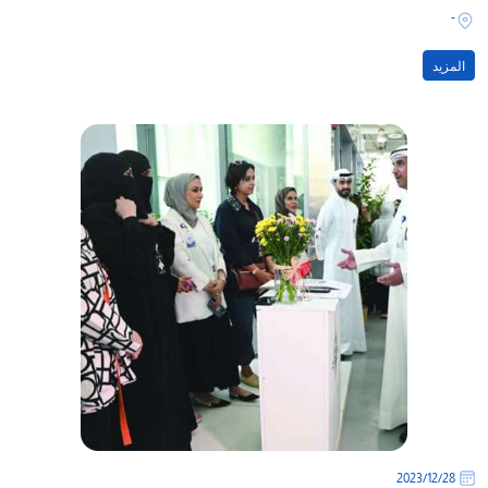
-
المزيد
28‏/12‏/2023