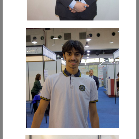
-
المزيد
28‏/12‏/2023