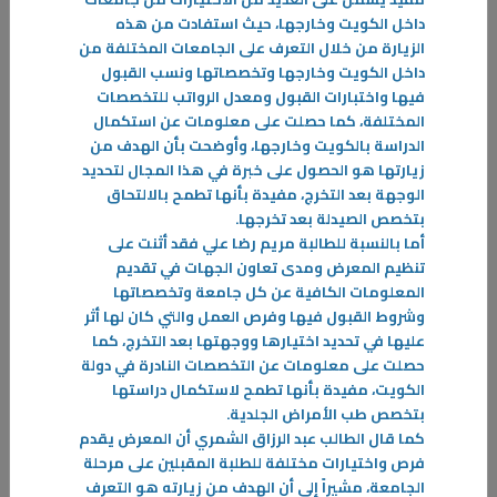
داخل الكويت وخارجها، حيث استفادت من هذه
المزيد
الزيارة من خلال التعرف على الجامعات المختلفة من
داخل الكويت وخارجها وتخصصاتها ونسب القبول
فيها واختبارات القبول ومعدل الرواتب للتخصصات
المختلفة، كما حصلت على معلومات عن استكمال
الدراسة بالكويت وخارجها، وأوضحت بأن الهدف من
زيارتها هو الحصول على خبرة في هذا المجال لتحديد
الوجهة بعد التخرج، مفيدة بأنها تطمح بالالتحاق
بتخصص الصيدلة بعد تخرجها
.
أما بالنسبة للطالبة مريم رضا علي فقد أثنت على
تنظيم المعرض ومدى تعاون الجهات في تقديم
المعلومات الكافية عن كل جامعة وتخصصاتها
وشروط القبول فيها وفرص العمل والتي كان لها أثر
عليها في تحديد اختيارها ووجهتها بعد التخرج، كما
حصلت على معلومات عن التخصصات النادرة في دولة
الكويت، مفيدة بأنها تطمح لاستكمال دراستها
بتخصص طب الأمراض الجلدية
.
كما قال الطالب عبد الرزاق الشمري أن المعرض يقدم
25‏/05‏/2024
فرص واختيارات مختلفة للطلبة المقبلين على مرحلة
الجامعة، مشيراً إلى أن الهدف من زيارته هو التعرف
كلمات عبر عنها الخريجون بمناسبة التفوق