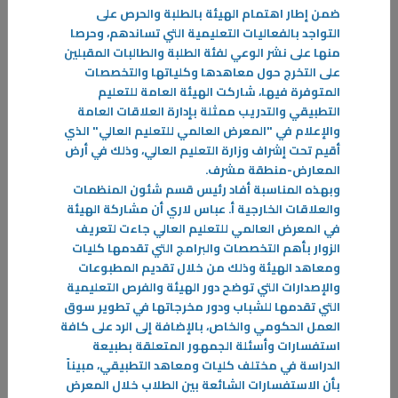
ضمن إطار اهتمام الهيئة بالطلبة والحرص على
التواجد بالفعاليات التعليمية التي تساندهم، وحرصا
منها على نشر الوعي لفئة الطلبة والطالبات المقبلين
على التخرج حول معاهدها وكلياتها والتخصصات
المتوفرة فيها، شاركت الهيئة العامة للتعليم
التطبيقي والتدريب ممثلة بإدارة العلاقات العامة
والإعلام في "المعرض العالمي للتعليم العالي" الذي
أقيم تحت إشراف وزارة التعليم العالي، وذلك في أرض
المعارض-منطقة مشرف
.
وبهذه المناسبة أفاد رئيس قسم شئون المنظمات
10‏/09‏/2024
والعلاقات الخارجية أ. عباس لاري أن مشاركة الهيئة
التخصص الدراسي بين الرغبة وسوق العمل !
في المعرض العالمي للتعليم العالي جاءت لتعريف
الزوار بأهم التخصصات والبرامج التي تقدمها كليات
بعد نهاية كل عام دراسي وظهور النتائج النهائية تبدأ مرحلة اختيار التخصص
ومعاهد الهيئة وذلك من خلال تقديم المطبوعات
وهي مرحلة هامة تؤثرعلى مستقبل الفرد، وقرار يجب اتخاذه بعناية. بحيث
والإصدارات التي توضح دور الهيئة والفرص التعليمية
يتماشى مع الرغبة الشخصية
التي تقدمها للشباب ودور مخرجاتها في تطوير سوق
-
العمل الحكومي والخاص، بالإضافة إلى الرد على كافة
استفسارات وأسئلة الجمهور المتعلقة بطبيعة
المزيد
الدراسة في مختلف كليات ومعاهد التطبيقي، مبيناً
بأن الاستفسارات الشائعة بين الطلاب خلال المعرض