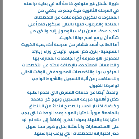
كبيرة بشكل غير متوقع، خاصةً أنه في بداية دراسته
في المرحلة الثانوية حيث جمع ما يكفي من
المعلومات لتكوين فكرة عامة عن التخصصات
المتاحة والمرغوب فيها بالتالي سيكون قادراً على
تحديد هدف معين يرغب بالوصول إليه والذي من
شأنه أن يرفع اسم دولة الكويت
.
أما الطالب أحمد هشام من مدرسة أكاديمية الكويت
التعليمية- بنين، ذكر السبب الرئيسي وراء زيارته
للمعرض هو معرفة أي الجامعات المعترف بها
والجامعات المعتمدة، بالإضافة لبحثه عن التخصصات
المرغوب بها والتخصصات المطروحة في الوقت الحالي
وللاستفسار عن آلية التسجيل والشروط الواجب
03‏/03‏/2024
توافرها للقبول
.
اقتراحات وأفكار قد تسهم في معالجة ظاهرة تسرب المتدربين من المعاهد
وتحدث أيضاً عن خدمات المعرض التي تخدم الطلبة
تعليم هو السلاح الذي ترتاد به الأمم والدول آفاق المستقبل وتمضي قدما نحو
ككل وأهمها طريقة التسجيل ونهج كل جامعة
الاستدامة والتنمية.
وكيفية اختيار المسار الصحيح ابتداءً من الالتحاق
-
بالجامعة مروراً باختيار المواد وعدد الوحدات التي يجب
اجتيازها وانتهاءً بمواد التخرج، إضافةً إلى ذلك تم الرد
على الاستفسارات والأسئلة بكل وضوح مما سهل
المزيد
حصر اختياراته للتخصصات التي يرغب بدراستها
.