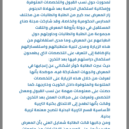
تمحورت حول نسب القبول والتخصصات المتوفرة
وإمكانية استكمال الدراسة بعد شهادة الدبلوم
.
زار المعرض عدد كبير من الطلبة والطالبات من مختلف
المدارس الحكومية والخاصة، وقد شاركت مجلة صناع
المستقبل في جولة بأروقة المعرض والتقت
مجموعة من الطلبة والطالبات وحاورتهم حول
انطباعهم عن المعرض، وما مدى استفادتهم من
هذه الزيارة ومدى تلبية متطلباتهم واستفساراتهم
بالإضافة إلى التعرف على التخصصات التي يطمحون
استكمال دراستهم فيها بعد التخرج
:
حيث عبرت الطالبة كوثر اشكناني عن إعجابها في
المعرض والجهات المشاركة فيه، موضحة بأنها
تعرفت من خلال هذه الزيارة على التخصصات
المتنوعة والمتوفرة داخل الكويت وخارجها، كما
حصلت على معلومات مهمة عن نسب القبول ومعدل
22‏/08‏/2024
التخصص، وتعرفت على مجالات العمل بعد التخرج،
وقالت بأنها تطمح إلى الالتحاق بكلية التربية
الجناح الإرشادي الثاني "بدايتي صح"
الأساسية قسم التربية البدنية لتصبح معلمة تربية
دشنت الهيئة العامة للتعليم التطبيقي والتدريب الجناح الإرشادي الثاني تحت
بدنية
.
شعار (بدايتي صح) في مجمع الأفنيوز لتعريف الطلبة والطالبات
ومن جانبها قالت الطالبة شمايل العلي بأن المعرض
-
مفيد يشمل على العديد من الاختيارات من جامعات