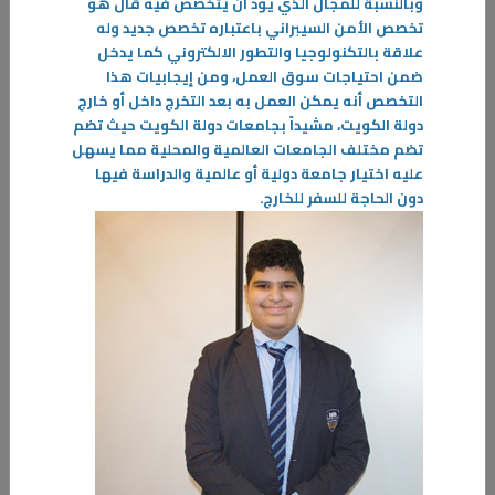
وبالنسبة للمجال الذي يود أن يتخصص فيه قال هو
تخصص الأمن السيبراني باعتباره تخصص جديد وله
علاقة بالتكنولوجيا والتطور الالكتروني كما يدخل
ضمن احتياجات سوق العمل، ومن إيجابيات هذا
التخصص أنه يمكن العمل به بعد التخرج داخل أو خارج
دولة الكويت، مشيداً بجامعات دولة الكويت حيث تضم
تضم مختلف الجامعات العالمية والمحلية مما يسهل
عليه اختيار جامعة دولية أو عالمية والدراسة فيها
دون الحاجة للسفر للخارج
.
28‏/02‏/2024
تعاون جمع بين هيئتي التطبيقي والقوى العاملة:
تعمل الهيئة العامة للتعليم التطبيقي والتدريب على تعزيز التوافق بين
مخرجات كلياتها ومعاهدها واحتياجات سوق العمل وخلق فرص عمل تتناسب
مع طبيعة دراستهم