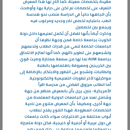
مقيدة بتخصصات معينة، كما أتاح لها هذا المعرض
التعرف على تخصصات لم تكن على دراية بها، وأوضحت
29‏/04‏/2024
بأن اتجاهها حالياً في الدراسة منصب نحو هندسة
الطب، باعتباره تخصص نادر وجديد ومرغوب فيه
فريق المناظرات في التطبيقي: مواهب إبداعية تنمي الفكر والمهارة لدى
ويجمع بين تخصصين
.
الطالب.
وذكرت أيضاً بأنها تفضل أن تُكمل تعليمها داخل دولة
المناظرة هي شكل من أشكال الخطاب العام وهي عبارة عن مواجهة بلاغية
الكويت بجامعة خاصة فمن وجهة نظرها أن
بين متحدثين اثنين أو أكثر
الجامعات الخاصة تنمي من قدرات الطلاب وتدعمهم
-
وتشجعهم على تطوير ذاتهم، كما أنها تعتزم الالتحاق
بجامعة
AUM
لما لها من سمعة ممتازة وصيت قوي
المزيد
بين الخريجين ومعروفة باهتمامها بالطلبة
والطالبات، وتشجع على التطور والابتكار، بالإضافة إلى
مواكبتها لآخر تطورات التعليمية والتكنولوجية
.
أما الطالب مرزوق الفضلي من مدرسة اقرأ
الأمريكية- بنين، يرى بأن بالمعرض منظم من جهة
وشامل لعدد من الجامعات الدولية المعتمدة من
جهة أخرى، ومضيفاً بأن المعرض متنوع من ناحية
التخصصات المطروحة، فهذا التنوع يفتح للطلاب
أبواب مختلفة من الاختيارات سواء كانت جامعات
في دول عربية أو أجنبية أو خليجية، فكل دولة متميزة
بجامعاتها وتعليمها، وعلاوة على ذلك فهو يضم