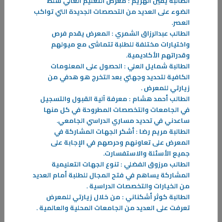
الطالبة يقين الهزيم : معرض التعليم العالي سلط
الضوء على العديد من التحصصات الجديدة التي تواكب
العصر
.
الطالب عبدالرزاق الشمري : المعرض يقدم فرص
واختيارات مختلفة للطلبة تتماشى مع ميولهم
وقدراتهم الأكاديمية
.
28‏/09‏/2025
الطالبة شمايل العلي : الحصول على المعلومات
الملتقى التنويري الأول للطلبة المستجدين 2025 "خطوة أولى نحو المستقبل"
الكافية لتحديد وجهتي بعد التخرج هو هدفي من
زيارتي للمعرض
.
تحت رعاية معالي وزير التعليم العالي والبحث العلمي الدكتور نادر عبدالله
الطالب أحمد هشام : معرفة آلية القبول والتسجيل
الجلال، افتتح مدير عام الهيئة الدكتور حسن محمد الفجام الملتقى التنويري
في الجامعات والتخصصات المطروحة في كل منها
الأول للطلبة المستجدين للعام الدراسي 2025–2026
ساعدني في تحديد مساري الدراسي الجامعي
.
-
الطالبة مريم رضا : أشكر الجهات المشاركة في
المعرض على تعاونهم وحرصهم في الإجابة على
المزيد
جميع الأسئلة والاستفسارت
.
الطالب مرزوق الفضلي : تنوع الجهات التعليمية
المشاركة يساهم في فتح المجال للطلبة أمام العديد
من الخيارات والتخصصات الدراسية
.
الطالبة كوثر أشكناني : من خلال زيارتي للمعرض
تعرفت على العديد من الجامعات المحلية والعالمية
.