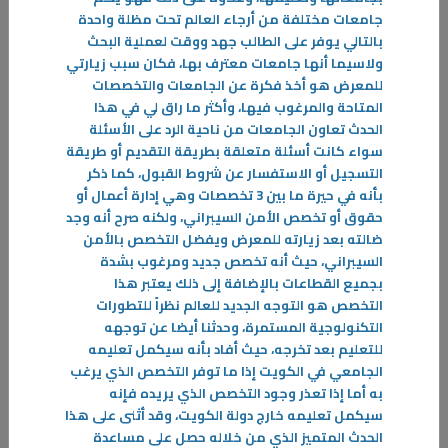
جامعات مختلفة من أرجاء العالم تحت مظلة واحدة
بالتالي يوفر على الطالب جهد ووقت لعملية البحث
ولاسيما أنها جامعات معترف بها، فكان سبب زيارتي
للمعرض هو أخذ فكرة عن الجامعات والتخصصات
المتاحة والمرغوب فيها، وأكثر ما راق لي في هذا
الحدث تعاون الجامعات من ناحية الرد على الأسئلة
سواء كانت أسئلة متعلقة بطريقة التقديم أو طريقة
25‏/03‏/2024
التسجيل أو الاستفسار عن شروط القبول، كما ذكر
الدراسة وليالي رمضان …تحديات الطلبة في رمضان وكيفية مواجهة تغيير
بأنه في حيرة ما بين 3 تخصصات وهي إدارة أعمال أو
نمط الحياة خلال الشهر الفضيل ؟
حقوق أو تخصص الأمن السيبراني، ولكنه صرح أنه وجد
شهر رمضان المبارك هو شهر ذو طابع خاص ومميز يجمع ما بين الروحانية
ضالته بعد زيارته للمعرض ويفضل التخصص بالأمن
والعادات والتقاليد الجميلة، كالعبادات والطاعات والتواصل وصلة الرحم
السيبراني، حيث أنه تخصص جديد ومرغوب بشدة
-
بجميع القطاعات بالإضافة إلى ذلك يعتبر هذا
التخصص هو التوجه الجديد للعالم نظراً للتطورات
المزيد
التكنولوجية المستمرة، وحدثنا أيضا عن توجهه
للتعليم بعد تخرجه، حيث أفاد بأنه سيكمل تعليمه
الجامعي في الكويت إذا ما توفر التخصص الذي يرغب
به أما إذا تعذر وجود التخصص الذي يريده فإنه
سيكمل تعليمه خارج دولة الكويت، وقد أثنى على هذا
الحدث المتميز الذي من خلاله حصل على مساعدة