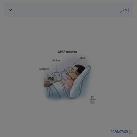
/
قوم
ذا
لاختصار
تنشيط
ارئ
لشاشة
مساعدتك
لى
لتنقل
التفاعل
ع
لمحتوى.
09‏/07‏/2026