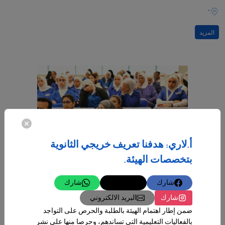
-
المزيد
أ.لاري: هدفنا تعريف خريجي الثانوية
بتخصصات الهيئة.
شارك
تغريدة
شارك
شارك
البريد الالكتروني
ضمن إطار اهتمام الهيئة بالطلبة والحرص على التواجد
بالفعاليات التعليمية التي تساندهم، وحرصا منها على نشر
07‏/01‏/2026