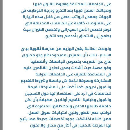
على الجامعات المختلفة وشروط القبول فيها
بعد جدٍ واجتهاد ومثابرة وتفوق كانت حصيلتها التخرج وبامتياز لطلبة وطالبات
ومجالات العمل فيها بعد التخرج ودرجة التوظيف في
الهيئة العامة للتعليم التطبيقي والتدريب الذين حصدوا ثمار جهودهم المبذولة
الجهات ومعدل الرواتب، حصل من خلال هذه الزيارة
-
على معلومات كافية عن الجامعات المختلفة التي
توفر تخصص الأمن السيبراني وتخصص الطيران حيث
المزيد
يطمح إلى الالتحاق بأحدهم بعد التخرج
.
ونوهت الطالبة يقين الهزيم من مدرسة ثانوية بيبي
السالم- بنات بأن المعرض مفيد ومنظم وذو محتوى
غني عن التعريف بخصوص الجامعات وأنظمتها
وقواعدها، حيث أشادت بمدى تعاون القائمين عليه
في المساعدة للتعرف على الجامعات الدولية
المشاركة ومعرفة لائحة كل جامعة وشروط التقديم
والقبول لديهم، كما أكدت على المشاركة القيمة
للجامعات في الرد على استفساراتها حول التسجيل
والقبول وكيفية التقديم أونلاين. مضيفةً بأن لكل
جامعة طابعها الخاص وتخصصاتها المتفردة التي
تواكب عصر التطور وتلبي احتياجات سوق العمل،
فمن خلاله اكتشفت وجود تخصصات جديدة مما يتيح
لها الفرصة للاختيار في أكثر من مجال ولا تكون