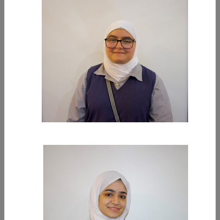
28‏/11‏/2023
أبناء "التطبيقي" شاركوا في المعرض بمشاريع متميزة واستثنائية.
في إطار دعمها المستمر للخريجين والطلبة المستمرين تقوم الهيئة العامة
للتعليم التطبيقي والتدريب بالمشاركة والتنظيم للعديد من المعارض الوظيفية
السنوية
-
المزيد