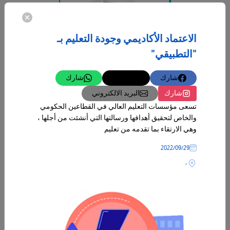
الاعتماد الأكاديمي وجودة التعليم بـ
"التطبيقي"
شارك
تغريدة
شارك
شارك
البريد الالكتروني
تسعى مؤسسات التعليم العالي في القطاعين الحكومي
والخاص لتحقيق أهدافها ورسالتها التي أنشئت من أجلها ،
وهي الارتقاء بما تقدمه من تعليم
28‏/02‏/2024
29‏/09‏/2022
العمل الحر نجاح للحاضر ومنارة للمستقبل
-
كانت ومازالت دولة الكويت تبني مستقبلها من خلال دعم طموح الشباب
الناجح وتحويل مواهبهم وطاقاتهم إلى واقع يحتذى به، وجاء مركز المبادرين
-
المزيد