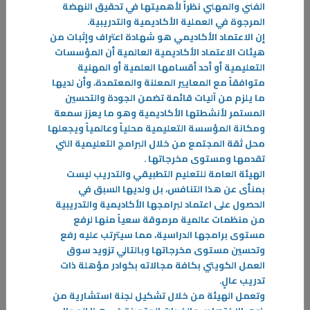
الفني والمهني نظراً لأهميتها في تحقيق النهضة
-
المرجوة في العملية الأكاديمية والتدريبية
.
إن الاعتماد الأكاديمي هو شهادة اعتراف وإثبات من
المزيد
هيئات الاعتماد الأكاديمية العالمية أن المؤسسات
التعليمية أو أحد أقسامها العلمية أو المهنية
متوافقاً مع المعايير المعلنة والمعتمدة، وأن لديها
ما يلزم من آليات قائمة تضمن الجودة والتحسين
المستمر لأنشطتها الأكاديمية وهو ما يعزز سمعة
ومكانة المؤسسة التعليمية محلياً وعالمياً ويجعلها
محل ثقة المجتمع من خلال البرامج التعليمية التي
تقدمها ومستوى مخرجاتها
.
الهيئة العامة للتعليم التطبيقي والتدريب ليست
بمنأى عن هذا التنافس، بل ولديها السبق في
الحصول على اعتماد لبرامجها الأكاديمية والتدريبية
من منظمات عالمية مرموقة سعياً منها لرفع
مستوى برامجها الدراسية، مما سيترتب عليه رفع
وتحسين مستوى مخرجاتها وبالتالي تزويد سوق
العمل الكويتي بكافة مجالاته بكوادر مؤهلة ذات
تدريب عالٍ
.
وتعمل الهيئة من خلال تشكيل لجنة استشارية من