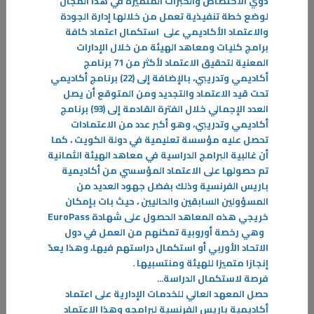
ذوي الاختصاص والخبرات المتميزة في هذا المجال
28‏/11‏/2023
لوضع خطة تنفيذية تعمل من خلالها إدارة الجودة
"المشاركة في معرض الـ ATD فرصة لعرض مهارات وابتكارات الموهوبين"
والاعتماد الأكاديمي على استكمال اعتماد كافة
المواهب ATD 2023 الذي صاحبه معرض شاركت
برامج كليات ومعاهد الهيئة من خلال الإدارات
-
المعنية لتحقيق الاعتماد لأكثر من 71 برنامج
أكاديمي وتدريبي، بالإضافة إلى (22) برنامج أكاديمي
تحت قيد الاعتماد والتجديد ومن المتوقع أن يصل
المزيد
العدد الإجمالي خلال الفترة القادمة إلى (93) برنامج
أكاديمي وتدريبي، وهو أكبر عدد من الاعتمادات
تحصل عليه مؤسسة تعليمية في دولة الكويت ، كما
أن غالبية البرامج الدراسية في معاهد الهيئة الثمانية
تم حصولها على الاعتماد المؤسسي من أكاديمية
باريس الفرنسية وذلك بفضل جهود العديد من
المسؤولين السابقين والحاليين ، حيث بات بإمكان
خريجي هذه المعاهد الحصول على شهادة
EuroPass
وهي رخصة أوروبية تمكنهم من العمل في دول
الاتحاد الأوربي أو استكمال دراستهم فيها، وهذا يعدّ
إنجازا متميزا للهيئة ومنتسبيها
.
فرصة لاستكمال الدراسة
...
حصل المعهد العالي للخدمات الإدارية على اعتماد
أكاديمية باريس الفرنسية لبرامجه وهذا الاعتماد