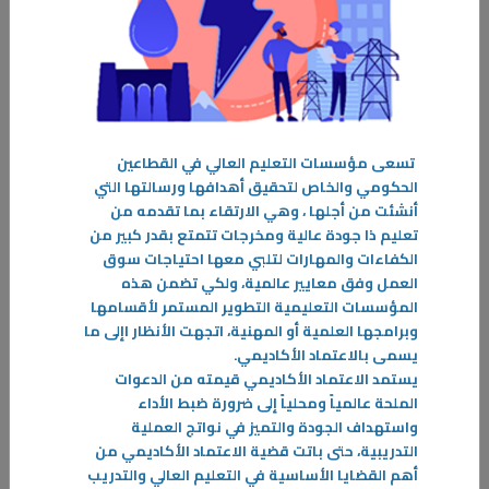
تسعى مؤسسات التعليم العالي في القطاعين
الحكومي والخاص لتحقيق أهدافها ورسالتها التي
أنشئت من أجلها ، وهي الارتقاء بما تقدمه من
تعليم ذا جودة عالية ومخرجات تتمتع بقدر كبير من
الكفاءات والمهارات لتلبي معها احتياجات سوق
العمل وفق معايير عالمية، ولكي تضمن هذه
المؤسسات التعليمية التطوير المستمر لأقسامها
وبرامجها العلمية أو المهنية، اتجهت الأنظار اإلى ما
يسمى بالاعتماد الأكاديمي
.
يستمد الاعتماد الأكاديمي قيمته من الدعوات
الملحة عالمياً ومحلياً إلى ضرورة ضبط الأداء
25‏/01‏/2024
واستهداف الجودة والتميز في نواتج العملية
قصــة نجــاح
التدريبية، حتى باتت قضية الاعتماد الأكاديمي من
دائماً ما تسعى دولة الكويت إلى دعم الشباب في شتى المجالات وذلك ترجمةً
أهم القضايا الأساسية في التعليم العالي والتدريب
لمبادرة صاحب السمو أمير البلاد الراحل الشيخ صباح الأحمد الجابر