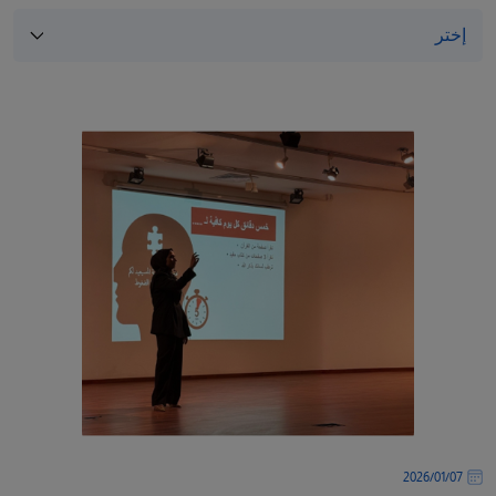
/
قوم
ذا
لاختصار
تنشيط
ارئ
لشاشة
مساعدتك
لى
لتنقل
التفاعل
ع
لمحتوى.
07‏/01‏/2026