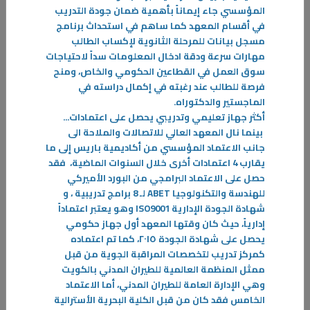
المؤسسي جاء إيماناً بأهمية ضمان جودة التدريب
في أقسام المعهد كما ساهم في استحداث برنامج
مسجل بيانات للمرحلة الثانوية لإكساب الطالب
31‏/05‏/2023
مهارات سرعة ودقة ادخال المعلومات سداً لاحتياجات
الإستراتيجية العامة للدفاع المدني والإخلاء
سوق العمل في القطاعين الحكومي والخاص، ومنح
تسعى دولة الكويت كبقية دول العالم لتوحيد جهود أجهزتها المعنية لتحقيق
فرصة للطالب عند رغبته في إكمال دراسته في
الحماية المدنية للأفراد والممتلكات العامة والخاصة
الماجستير والدكتوراه
.
أكثر جهاز تعليمي وتدريبي يحصل على اعتمادات
...
-
بينما نال المعهد العالي للاتصالات والملاحة الى
جانب الاعتماد المؤسسي من أكاديمية باريس إلى ما
المزيد
يقارب 4 اعتمادات أخرى خلال السنوات الماضية، فقد
حصل على الاعتماد البرامجي من البورد الأميركي
للهندسة والتكنولوجيا
ABET
لـ 8 برامج تدريبية ، و
شهادة الجودة الإدارية
ISO9001
وهو يعتبر اعتماداً
إدارياً، حيث كان وقتها المعهد أول جهاز حكومي
يحصل على شهادة الجودة ٢٠١٥، كما تم اعتماده
كمركز تدريب لتخصصات المراقبة الجوية من قبل
ممثل المنظمة العالمية للطيران المدني بالكويت
وهي الإدارة العامة للطيران المدني، أما الاعتماد
الخامس فقد كان من قبل الكلية البحرية الأسترالية