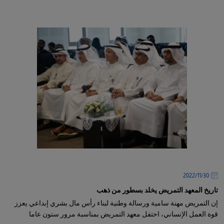
30‏/11‏/2022
تاريخ المعهد التمريض يخلد بسطور من ذهب
إن التمريض مهنة سامية ورسالة وطنية لبناء رأس مال بشري إبداعي يعزز
قوة العمل الإنساني، احتفل معهد التمريض بمناسبة مرور ستون عاما