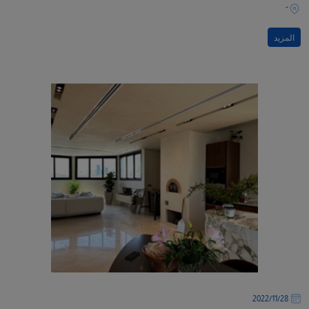
-
المزيد
28‏/11‏/2022