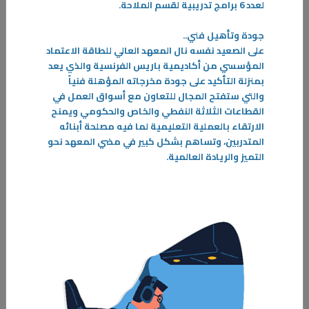
لعدد 6 برامج تدريبية لقسم الملاحة
.
جودة وتأهيل فني
..
على الصعيد نفسه نال المعهد العالي للطاقة الاعتماد
المؤسسي من أكاديمية باريس الفرنسية والذي يعد
بمنزلة التأكيد على جودة مخرجاته المؤهلة فنياً
والتي ستفتح المجال للتعاون مع أسواق العمل في
30‏/11‏/2022
القطاعات الثلاثة النفطي والخاص والحكومي ويمنح
خريجو القسم يتمتعون بمهارات فنيه تتماشى مع احتياجات سوق العمل.
الارتقاء بالعملية التعليمية لما فيه مصلحة أبنائه
أفاد رئيس قسم الأعمال الميكانيكية في معهد التدريب الإنشائي م.سالم
المتدربين، وتساهم بشكل كبير في مضي المعهد نحو
العجمي بأن الهدف الأساسي من إنشاء هذا القسم هو تلبية احتياجات سوق
التميز والريادة العالمية
.
العمل
-
المزيد