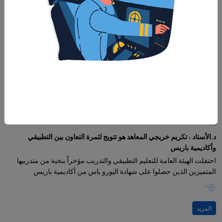
30‏/11‏/2022
د.الأستاد : تكريم خريجي المعاهد هو تتويج لثمرة التعاون بين التطبيقي
وأكاديمية باريس
احتفلت الهيئة العامة للتعليم التطبيقي والتدريب مؤخراً بنخبة من متدربيها
المتميزين الذين حصلوا على شهادة اليورو باس من أكاديمية باريس
-
المزيد