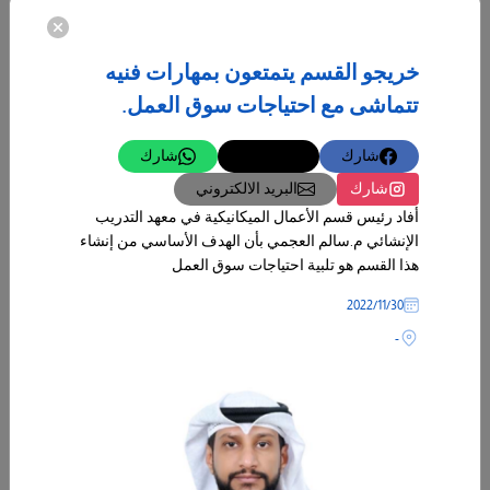
خريجو القسم يتمتعون بمهارات فنيه
تتماشى مع احتياجات سوق العمل.
شارك
تغريدة
شارك
10‏/12‏/2024
شارك
البريد الالكتروني
الغانم: نُعلم ونتعلم ونُدرب ونتدرب موحدين الهدف من أجل الارتقاء بكويتنا
أفاد رئيس قسم الأعمال الميكانيكية في معهد التدريب
الحبيبة وأبناءها
الإنشائي م.سالم العجمي بأن الهدف الأساسي من إنشاء
رحله جديدة في آفاق معاهدنا ومؤسساتنا التي تخدم أبناءنا ووطننا وتحقيق
هذا القسم هو تلبية احتياجات سوق العمل
الهدف الذي يسعى إلى تلبية مطالب العمل من خلال المعهد العالي للخدمات
الإدارية
30‏/11‏/2022
-
-
المزيد