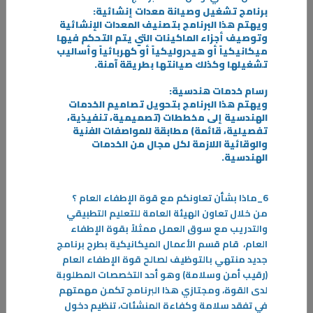
برنامج تشغيل وصيانة معدات إنشائية:
ويهتم هذا البرنامج بتصنيف المعدات الإنشائية
وتوصيف أجزاء الماكينات التي يتم التحكم فيها
31‏/05‏/2023
ميكانيكياً أو هيدروليكياً أو كهربائياً وأساليب
الإستراتيجية العامة للدفاع المدني والإخلاء
تشغيلها وكذلك صيانتها بطريقة آمنة
.
تسعى دولة الكويت كبقية دول العالم لتوحيد جهود أجهزتها المعنية لتحقيق
رسام خدمات هندسية:
الحماية المدنية للأفراد والممتلكات العامة والخاصة
ويهتم هذا البرنامج بتحويل تصاميم الخدمات
الهندسية إلى مخططات (تصميمية، تنفيذية،
-
تفصيلية، قائمة) مطابقة للمواصفات الفنية
والوقائية اللازمة لكل مجال من الخدمات
المزيد
الهندسية
.
6_
ماذا بشأن تعاونكم مع قوة الإطفاء العام ؟
من خلال تعاون الهيئة العامة للتعليم التطبيقي
والتدريب مع سوق العمل ممثلاً بقوة الإطفاء
العام،
قام قسم الأعمال الميكانيكية بطرح برنامج
جديد منتهي بالتوظيف لصالح قوة الإطفاء العام
(رقيب أمن وسلامة) وهو أحد التخصصات المطلوبة
لدى القوة، ومجتازي هذا البرنامج تكمن مهمتهم
في تفقد سلامة وكفاءة المنشئات، تنظيم دخول