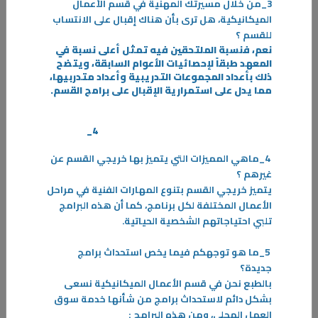
28‏/11‏/2023
3_
من خلال مسيرتك المهنية في قسم الأعمال
الميكانيكية، هل ترى بأن هناك إقبال على الانتساب
"المشاركة في معرض الـ ATD فرصة لعرض مهارات وابتكارات الموهوبين"
للقسم ؟
المواهب ATD 2023 الذي صاحبه معرض شاركت
نعم، فنسبة الملتحقين فيه تمثل أعلى نسبة في
-
المعهد طبقاً لإحصائيات الأعوام السابقة، ويتضح
ذلك بأعداد المجموعات التدريبية وأعداد متدربيها،
مما يدل على استمرارية الإقبال على برامج القسم
.
المزيد
4_
4_
ماهي المميزات التي يتميز بها خريجي القسم عن
غيرهم ؟
يتميز خريجي القسم بتنوع المهارات الفنية في مراحل
الأعمال المختلفة لكل برنامج، كما أن هذه البرامج
تلبي احتياجاتهم الشخصية الحياتية
.
5_
ما هو توجهكم فيما يخص استحداث برامج
جديدة؟
بالطبع نحن في قسم الأعمال الميكانيكية نسعى
بشكل دائم لاستحداث برامج من شأنها خدمة سوق
العمل المحلي، ومن هذه البرامج
: