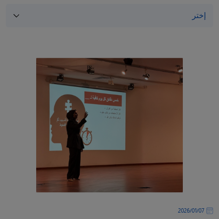
/"
Thi
shortcu
activate
th
scree
reade
t
hel
yo
navigat
an
interac
wit
th
content
07‏/01‏/2026