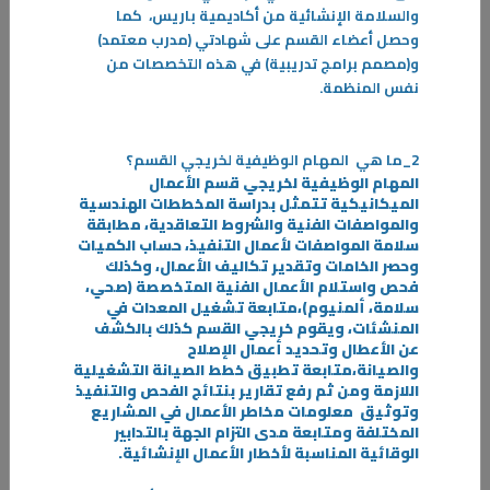
والسلامة الإنشائية من أكاديمية باريس،
كما
-
وحصل أعضاء القسم على شهادتي (مدرب معتمد)
و(مصمم برامج تدريبية) في هذه التخصصات من
المزيد
نفس المنظمة
.
2_ما هي
المهام الوظيفية لخريجي القسم؟
المهام الوظيفية لخريجي قسم الأعمال
الميكانيكية تتمثل بدراسة المخططات الهندسية
والمواصفات الفنية والشروط التعاقدية، مطابقة
سلامة المواصفات لأعمال التنفيذ، حساب الكميات
وحصر الخامات وتقدير تكاليف الأعمال، وكذلك
فحص واستلام الأعمال الفنية المتخصصة (صحي،
سلامة، ألمنيوم)،متابعة تشغيل المعدات في
المنشئات، ويقوم خريجي القسم كذلك بالكشف
عن الأعطال وتحديد أعمال الإصلاح
والصيانة،متابعة تطبيق خطط الصيانة التشغيلية
اللازمة ومن ثم رفع تقارير بنتائج الفحص والتنفيذ
وتوثيق
معلومات مخاطر الأعمال في المشاريع
المختلفة ومتابعة مدى التزام الجهة بالتدابير
الوقائية المناسبة لأخطار الأعمال الإنشائية
.