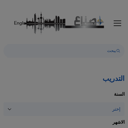
Welcom
t
Al
English
i
On
Accessibilit
scree
reader
T
star
th
التدريب
Al
i
On
السنة
Accessibilit
scree
reader
pres
الاشهر
"Ctr