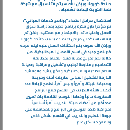
جائحة كورونا وبإذن الله سيتم التنسيق مع شركة
نفط الكويت لإعادة تشغيله
.
استكمال مراحل اعتماد "برنامج خدمات المباني":
تم مؤخراً طرح فكرة برنامج جديد بعد دراسة سوق
العمل واحتياجاته، والاجتماع مع ممثليه، ولكن تم
إيقاف استكمال مراحل اعتماده بسبب جائحة كورونا
وبإذن الله سوف يتم استئناف العمل عليه ليتم طرحه
كبرنامج جديد في قسم الأعمال الميكانيكية، من
خلاله يتم تخريج عمالة فنية
للقيام بمطابقة
التصاميم ومتابعة تركيب وتشغيل ومراقبة وصيانة
النظم الصحية والميكانيكية والكهربائية والوقائية
30‏/11‏/2022
اللازمة لتشغيل المباني بطريقة آمنة ومريحة
د.الأستاد : تكريم خريجي المعاهد هو تتويج لثمرة التعاون بين التطبيقي
وصديقة للبيئة، وأخيراً وليس آخراً، نطمح لزيادة عدد
وأكاديمية باريس
أعضاء هيئة التدريب في القسم فمع البرامج
احتفلت الهيئة العامة للتعليم التطبيقي والتدريب مؤخراً بنخبة من متدربيها
المطروحة حالياً وخطط التوسع القادمة بات تعيين
المتميزين الذين حصلوا على شهادة اليورو باس من أكاديمية باريس
عدد أكبر من أعضاء هيئة التدريب أمراً أساسياً
لمواكبة هذه التوسع في البرامج وللمحافظة على
-
جودة التعليم والتدريب في القسم بشكل خاص
والمعهد بشكل عام
.
المزيد