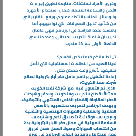
وخروج الأفراد للمنشئات، متابعة تطبيق إجراءات
الأمن والسلامة المتبعة، ضمان استخدام الأجهزة
والوسائل المناسبة لأداء عملهم، ورفع التقارير التي
من شأنها تذليل المعوقات التي تواجههم، أما
بالنسبة لمدة الدراسة في البرنامج فهي عامان
تدريبيان شاملة التدريب الميداني، وعدد منتسبي
الدفعة الأولى بلغ
24 متدرب.
30‏/11‏/2022
خريجو القسم يتمتعون بمهارات فنيه تتماشى مع احتياجات سوق العمل.
7_ تطلعاتكم فيما يخص القسم؟
أفاد رئيس قسم الأعمال الميكانيكية في معهد التدريب الإنشائي م.سالم
لدينا العديد من التطلعات المستقبلية التي نأمل
العجمي بأن الهدف الأساسي من إنشاء هذا القسم هو تلبية احتياجات سوق
تحقيقها بأسرع وقت ممكن مثل
:
العمل
إعادة تشغيل برنامج عامل حفر آبار بترولية لصالح
شركة نفط الكويت
:
-
الذي تم التعاون فيه
مع شركة نفط الكويت
ممثلةً بقطاع التدريب والتكويت والحفر وشركات
المزيد
الحفر المقاولة (القطاع الخاص) المنتهي بالتوظيف،
ويهدف البرنامج لتعريف منتسبيه بالأسس
العلمية والعملية والمهارات الهندسية والتقنية
والإجراءات الوقائية لتطبيق نظم واشتراطات
السلامة المهنية في مجال حفر الآبار البترولية بدءً
من اكتساب المهارات وصولاً للعمل ضمن فريق
عمل متكامل، وقد تم ايقاف البرنامج في فترة