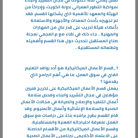
نقص يعاني منه، خصوصاً في مجال التشييد والبناء
لمواكبة التطور العمراني لدولة الكويت، وإدراكاً من
الهيئة والمعهد للأهمية التي يشكلها القسم، فقد
تم تجهيزه بأحدث المعدات والأجهزة والاستعانة
بأعضاء هيئة تدريب على قدر عالٍ من المهارات
والمهنية .. جاء ذلك في لقاء مع م.العجمي لمجلة
صناع المستقبل للحديث حول هذا القسم وأهميته
وتطلعاته المستقبلية
..
1_
قسم الأعمال الميكانيكية هو أحد روافد التعليم
الفني في سوق العمل، ما هي أهم البرامج التي
يقدمها ؟
يعمل قسم الأعمال الميكانيكية على تخريج فنيين
مؤهلين في مجال التشييد والبناء وفحص سلامة
أعمال التنفيذ والإصلاح والصيانة في مجالات الأعمال
الصحية والسلامة الإنشائية وأعمال الألمنيوم، وقد
25‏/01‏/2024
قام القسم بطرح برامجه بناءً على دراسات مع سوق
العمل لمعرفة احتياجاته الفعلية والمستقبلية،
قصــة نجــاح
وقسم الأعمال الميكانيكية من الأقسام الحاصلة
دائماً ما تسعى دولة الكويت إلى دعم الشباب في شتى المجالات وذلك ترجمةً
على الاعتماد الأكاديمي لبرنامجي الأعمال الصحية
لمبادرة صاحب السمو أمير البلاد الراحل الشيخ صباح الأحمد الجابر