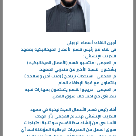
أجرى اللقاء: أسماء الرويلي
في لقاء مع رئيس قسم الأعمال الميكانيكية بمعهد
التدريب الإنشائي :
م. العجمي: منتسبو
قسم (الأعمال الميكانيكية )
يشكلون النسبة الأكبر من متدربي المعهد.
م. العجمي : استحداث برنامج ( رقيب أمن وسلامة )
بالتعاون مع قوة الإطفاء العام.
28‏/02‏/2024
م. العجمي : خريجو القسم يتمتعون بمهارات فنيه
العمل الحر نجاح للحاضر ومنارة للمستقبل
تتماشى مع احتياجات سوق العمل.
كانت ومازالت دولة الكويت تبني مستقبلها من خلال دعم طموح الشباب
أفاد رئيس قسم الأعمال الميكانيكية في معهد
الناجح وتحويل مواهبهم وطاقاتهم إلى واقع يحتذى به، وجاء مركز المبادرين
التدريب الإنشائي م.سالم العجمي بأن الهدف
-
الأساسي من إنشاء هذا القسم هو تلبية احتياجات
سوق العمل من المخرجات الوطنية المؤهلة لسد أي
المزيد