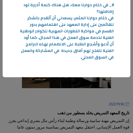
8_
في ختام حوارنا معك، هل هناك كلمة أخيرة تود
إضافتها؟
في ختام حوارنا المثمر، يسعدني أن أتقدم بالشكر
للقائمين على إدارة المعهد على اهتمامهم بدور
القسم في مواكبة التطورات المهنية للكوادر الوطنية
الفنية لخدمة سوق العمل في هذا المجال، كما أود
أن أدعو وأشجع الطلبة على الانضمام لهذه البرامج
الفنية لتفتح لهم آفاق جديدة
في المشاركة والعمل
في السوق المحلي
.
30‏/11‏/2022
تاريخ المعهد التمريض يخلد بسطور من ذهب
إن التمريض مهنة سامية ورسالة وطنية لبناء رأس مال بشري إبداعي يعزز
قوة العمل الإنساني، احتفل معهد التمريض بمناسبة مرور ستون عاما