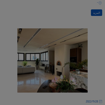
-
المزيد
28‏/11‏/2022