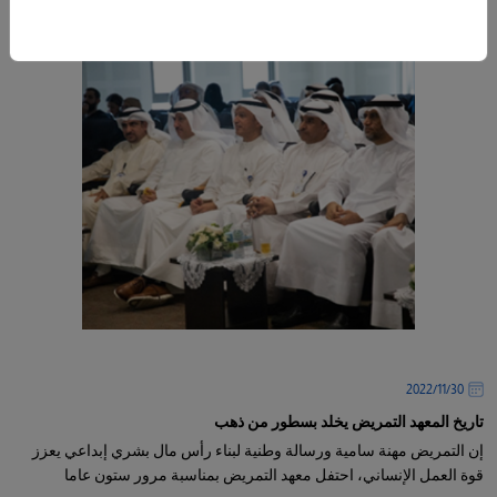
30‏/11‏/2022
تاريخ المعهد التمريض يخلد بسطور من ذهب
إن التمريض مهنة سامية ورسالة وطنية لبناء رأس مال بشري إبداعي يعزز
قوة العمل الإنساني، احتفل معهد التمريض بمناسبة مرور ستون عاما