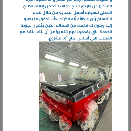
المتضرر عن طريق الثلج الجاف للحد من إتلاف الصبغ
الأصلي للسيارة أسفل الحماية من خلال هذه
الأقسام رأى عبدالله أنه فكرته بدأت تحقق ما يصبو
إلية وكون له قاعدة من العملاء الذين يثقون بجودة
الخدمة التي يقدمها لهم لأنه يؤمن أن بناء الثقة مع
العملاء هي أساس نجاح أي مشروع
.
30‏/11‏/2022
خريجو القسم يتمتعون بمهارات فنيه تتماشى مع احتياجات سوق العمل.
أفاد رئيس قسم الأعمال الميكانيكية في معهد التدريب الإنشائي م.سالم
العجمي بأن الهدف الأساسي من إنشاء هذا القسم هو تلبية احتياجات سوق
العمل
-
المزيد