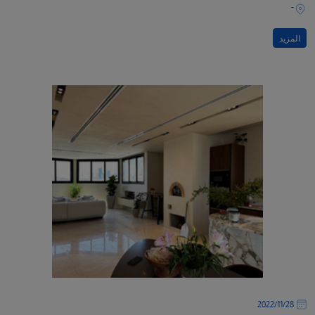
-
المزيد
28‏/11‏/2022