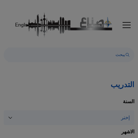
Welcom
t
Al
English
i
On
Accessibilit
scree
reader
T
star
th
التدريب
Al
i
On
السنة
Accessibilit
scree
reader
pres
الاشهر
"Ctr