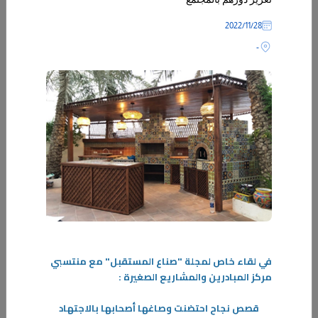
28‏/11‏/2022
-
28‏/02‏/2024
العمل الحر نجاح للحاضر ومنارة للمستقبل
كانت ومازالت دولة الكويت تبني مستقبلها من خلال دعم طموح الشباب
الناجح وتحويل مواهبهم وطاقاتهم إلى واقع يحتذى به، وجاء مركز المبادرين
في لقاء خاص لمجلة "صناع المستقبل" مع منتسبي
مركز المبادرين والمشاريع الصغيرة :
-
قصص نجاح احتضنت وصاغها أصحابها بالاجتهاد
المزيد