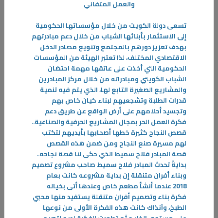
والعمل المتفاني
تسعى دولة الكويت من خلال مؤسساتها الحكومية
إلى الاستثمار بأبنائها الشباب من خلال دعم مبادرتهم
بهدف تعزيز دورهم بالمجتمع وتنويع مصادر الدخل
الاقتصادي المختلف، لذا تعتبر الهيئة من المؤسسات
الحكومية التي أخذت على عاتقها مهمة احتضان
الشباب الكويتي ومبادراته من خلال مركز المبادرين
والمشاريع الصغيرة التابع لها، الذي يتم فيه تنمية
قدرات الطلبة وتشجعيهم لبناء كيان خاص بهم
وتجسيد أحلامهم على أرض الواقع عن طريق دعم
فكرة العمل الحر بمجال المشاريع الحرفية والصناعية..
قصص النجاح كثيرة خطها أصحابها بأيديهم لتكتب
لهم مسيرة صنع النجاح ومن ضمن هذه القصص
قصة المبادر فلاح سميط الذي حكى لنا قصة نجاحه
..
بدايةً تحدث المبادر فلاح سميط صاحب مشروع تصميم
وبناء أفران متنقلة إن بداية مشروعه كانت بعام
25‏/01‏/2024
2018 عندما أنشأ مطعم خاص وعندها أتى بخياله
قصــة نجــاح
فكرة بناء وتصميم أفران متنقلة يستفيد منها محبي
دائماً ما تسعى دولة الكويت إلى دعم الشباب في شتى المجالات وذلك ترجمةً
الطبخ، وآنذاك كانت هذه الفكرة الأولى من نوعها
لمبادرة صاحب السمو أمير البلاد الراحل الشيخ صباح الأحمد الجابر