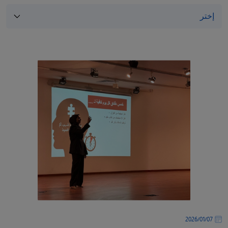
/"
Thi
shortcu
activate
th
scree
reade
t
hel
yo
navigat
an
interac
wit
th
content
07‏/01‏/2026