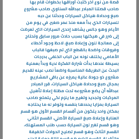
قصة من نوع آخر كتبت أوراقها بخطوات قام بها
صاحب قصتنا المبادر عبدالله السناوي صاحب مشروع
صبغ وحدادة هياكل السيارات وحدثنا عن حبه
31‏/05‏/2023
للسيارات الذي بدأ معه منذ عمر صغير، في يوم من
الإستراتيجية العامة للدفاع المدني والإخلاء
الأيام وهو جالس يشاهد إحدى السيارات التي تعرضت
إلى ضرر في هيكلها بسبب حادث مرور سابق وتحتاج
تسعى دولة الكويت كبقية دول العالم لتوحيد جهود أجهزتها المعنية لتحقيق
إلى معالجة للون وإعادة صبغ، لاحظ وجود أخطاء
الحماية المدنية للأفراد والممتلكات العامة والخاصة
وفروقات واضحة بالقطع التي تم صبغها فالباب
-
الأمامي يختلف لونه عن الباب الخلفي بدرجات
بسيطة عندها بدأت شرارة الفكرة لدية وبدأ بعملية
المزيد
البحث عن الطريقة المناسبة واضعاً نصب عينه تقديم
مشروع ذو جودة عالية يميزه عن باقي المشاريع
بمجال صبغ وحدادة هياكل السيارات، قرر المبادر
عبدالله أن يضع مشروعه تحت مظلة إعادة تأهيل
المركبات وتجديد وتغيير ما يلزم لكي يتمتع صاحب
السيارة بمزايا يحددها بنفسه وتوفر له ما يحتاجه
بمكان واحد يتكون من أقسام القسم الأول هو قسم
العناية وإعادة صبغ السيارة الأصلي، القسم الثاني
وهو قسم تغير لون السيارة حسب طلب المستهلك،
القسم الثالث وهو قسم تصليح الحوادث الخفيفة
والثقيلة، القسم الرابع هو قسم إزالة حماية الجزء