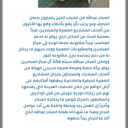
المبادر عبدالله من الشباب الذين يتميزون بحسن
التصرف ولم يرغب بأن يقع بأخطاء وقع بها الآخرون
من أصحاب المشاريع الصغيرة والمبادرين، فبدأ
بعملية البحث عن المكان الذي يوفر له الدعم
المناسب ليبدأ مشروعه عندها توجه إلى مركز
المبادرين والمشروعات الصغيرة ووجد لديهم ما يحتاج
له من دعم يساعده ليرى مشروعه النور
.
وواصل المبادر عبدالله حديثه قائلاً أن مركز المبادرين
يوفر بيئة خصبة وفرصة مميزة لخريجي الهيئة من
30‏/11‏/2022
أصحاب المبادرات والمبتدئين بمجال المشاريع
د.الأستاد : تكريم خريجي المعاهد هو تتويج لثمرة التعاون بين التطبيقي
الصغيرة الحرفية والصناعية ليطبقوا أفكارهم على
وأكاديمية باريس
أرض الواقع من خلال الخدمات العديدة التي يقدمها
لهم من زيارات دورية للورش من قبل الإداريين
احتفلت الهيئة العامة للتعليم التطبيقي والتدريب مؤخراً بنخبة من متدربيها
والمشرفين بالمركز لتوفير ما يحتاجه المبادر
.
المتميزين الذين حصلوا على شهادة اليورو باس من أكاديمية باريس
وأخيراً إن العمل بجد وبخطة واضحة هي أحد عوامل
-
النجاح وهذا ما شهدناه بقصة المبادر عبدالله الذي
أكد لنا النجاح يبدأ بخطوة
.
المزيد