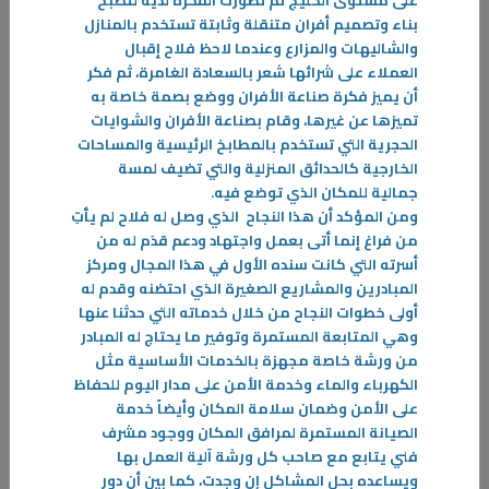
على مستوى الخليج ثم تطورت الفكرة لديه لتصبح
بناء وتصميم أفران متنقلة وثابتة تستخدم بالمنازل
-
والشاليهات والمزارع وعندما لاحظ فلاح إقبال
العملاء على شرائها شعر بالسعادة الغامرة، ثم فكر
المزيد
أن يميز فكرة صناعة الأفران ووضع بصمة خاصة به
تميزها عن غيرها، وقام بصناعة الأفران والشوايات
الحجرية التي تستخدم بالمطابخ الرئيسية والمساحات
الخارجية كالحدائق المنزلية والتي تضيف لمسة
جمالية للمكان الذي توضع فيه
.
ومن المؤكد أن هذا النجاح الذي وصل له فلاح لم يأتِ
من فراغ إنما أتى بعمل واجتهاد ودعم قدَم له من
أسرته التي كانت سنده الأول في هذا المجال ومركز
المبادرين والمشاريع الصغيرة الذي احتضنه وقدم له
أولى خطوات النجاح من خلال خدماته التي حدثنا عنها
وهي المتابعة المستمرة وتوفير ما يحتاج له المبادر
من ورشة خاصة مجهزة بالخدمات الأساسية مثل
الكهرباء والماء وخدمة الأمن على مدار اليوم للحفاظ
على الأمن وضمان سلامة المكان وأيضاً خدمة
الصيانة المستمرة لمرافق المكان ووجود مشرف
فني يتابع مع صاحب كل ورشة آلية العمل بها
ويساعده بحل المشاكل إن وجدت، كما بين أن دور