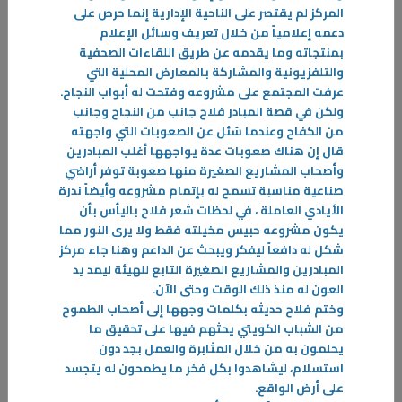
28‏/11‏/2023
المركز لم يقتصر على الناحية الإدارية إنما حرص على
"المشاركة في معرض الـ ATD فرصة لعرض مهارات وابتكارات الموهوبين"
دعمه إعلامياً من خلال تعريف وسائل الإعلام
بمنتجاته وما يقدمه عن طريق اللقاءات الصحفية
المواهب ATD 2023 الذي صاحبه معرض شاركت
والتلفزيونية والمشاركة بالمعارض المحلية التي
-
عرفت المجتمع على مشروعه وفتحت له أبواب النجاح
.
ولكن في قصة المبادر فلاح جانب من النجاح وجانب
المزيد
من الكفاح وعندما سُئل عن الصعوبات التي واجهته
قال إن هناك صعوبات عدة يواجهها أغلب المبادرين
وأصحاب المشاريع الصغيرة منها صعوبة توفر أراضي
صناعية مناسبة تسمح له بإتمام مشروعه وأيضاً ندرة
الأيادي العاملة ، في لحظات شعر فلاح باليأس بأن
يكون مشروعه حبيس مخيلته فقط ولا يرى النور مما
شكل له دافعاً ليفكر ويبحث عن الداعم وهنا جاء مركز
المبادرين والمشاريع الصغيرة التابع للهيئة ليمد يد
العون له منذ ذلك الوقت وحتى الآن
.
وختم فلاح حديثه بكلمات وجهها إلى أصحاب الطموح
من الشباب الكويتي يحثهم فيها على تحقيق ما
يحلمون به من خلال المثابرة والعمل بجد دون
استسلام، ليشاهدوا بكل فخر ما يطمحون له يتجسد
على أرض الواقع
.