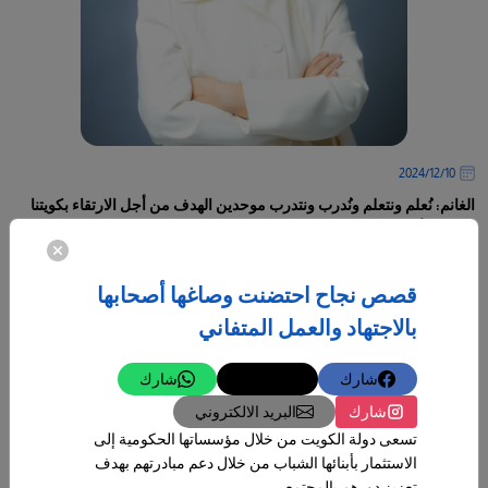
10‏/12‏/2024
الغانم: نُعلم ونتعلم ونُدرب ونتدرب موحدين الهدف من أجل الارتقاء بكويتنا
الحبيبة وأبناءها
رحله جديدة في آفاق معاهدنا ومؤسساتنا التي تخدم أبناءنا ووطننا وتحقيق
الهدف الذي يسعى إلى تلبية مطالب العمل من خلال المعهد العالي للخدمات
قصص نجاح احتضنت وصاغها أصحابها
الإدارية
بالاجتهاد والعمل المتفاني
-
شارك
تغريدة
شارك
المزيد
شارك
البريد الالكتروني
تسعى دولة الكويت من خلال مؤسساتها الحكومية إلى
الاستثمار بأبنائها الشباب من خلال دعم مبادرتهم بهدف
تعزيز دورهم بالمجتمع