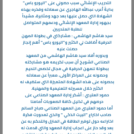
التدريب الإنشائي سبب حصولي على "اليورو باس
"
بدايةً أعرب عبدالله الهاجري عن سعادته وفخره بهذه
الشهادة التي حصل عليها بعد جهد ومثابرة، مشيداً
31‏/05‏/2023
بجهود إدارة المعهد الإنشائي ودعمهم المتواصل
الإستراتيجية العامة للدفاع المدني والإخلاء
للطلبة المتدربين
.
تسعى دولة الكويت كبقية دول العالم لتوحيد جهود أجهزتها المعنية لتحقيق
سيد هاشم الهاشمي : مشاركتي في بطولة المهن
الحماية المدنية للأفراد والممتلكات العامة والخاصة
الحرفية أضافت لي الكثير و"اليورو باس" أهم إنجاز
حصلت عليه
-
وبدوره أفاد سيد هاشم الهاشمي من المعهد
الصناعي الشويخ أن سبب تكريمه هو مشاركته
المزيد
ببطولة للمهن الحرفية في مجال تخصص اللحيم
وحصوله على المراكز الأولى، معبراً عن سعادته
بحصوله على هذه الشهادة المتميزة التي ستضيف له
الكثير خلال مسيرته التعليمية والمهنية
.
حمود العتيبي : أشكر إدارة المعهد الصناعي على
حرصهم في تذليل كافة الصعوبات أمامنا
أما حمود العتيبي من المعهد الصناعي صباح السالم
صاحب اختراع "البيت الذكي " والذي تمحورت فكرة
اختراعه حول توفير الطاقة في المنزل والتحكم به عن
بعد وقد حاز على اعجاب إدارة المعهد والتي قدمت له