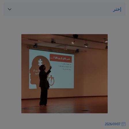
/"
Thi
shortcu
activate
th
scree
reade
t
hel
yo
navigat
an
interac
wit
th
content
07‏/01‏/2026