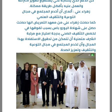
كل الدعم الذي يحتاجه لكي يستطيع تطوير اختراعه
والعمل عليه بأفضل طريقة ممكنة
.
زهراء علي : أتمنى أن أخدم المجتمع في مجال
التوعية والتثقيف العلمي
كما حصلت زهراء علي من معهد التمريض انها حصلت
حصل على شهادة اليورو باس بسبب تفوقها في
تخصص التثقيف الصحي بدرجة امتياز مع مرتبة
30‏/11‏/2022
الشرف متمنية أن تتمكن من تحقيق الاستفادة بهذا
خريجو القسم يتمتعون بمهارات فنيه تتماشى مع احتياجات سوق العمل.
المجال وأن تخدم المجتمع في مجال التوعية
والتثقيف وتعزيز الصحة
.
أفاد رئيس قسم الأعمال الميكانيكية في معهد التدريب الإنشائي م.سالم
العجمي بأن الهدف الأساسي من إنشاء هذا القسم هو تلبية احتياجات سوق
العمل
-
المزيد