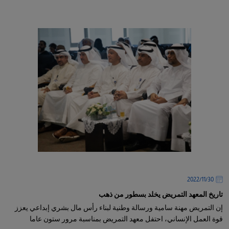
30‏/11‏/2022
تاريخ المعهد التمريض يخلد بسطور من ذهب
إن التمريض مهنة سامية ورسالة وطنية لبناء رأس مال بشري إبداعي يعزز
قوة العمل الإنساني، احتفل معهد التمريض بمناسبة مرور ستون عاما