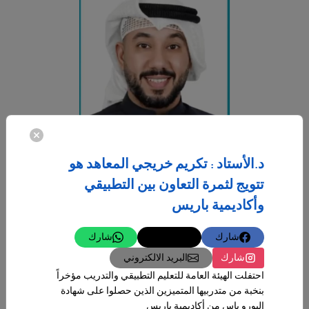
د.الأستاد : تكريم خريجي المعاهد هو
تتويج لثمرة التعاون بين التطبيقي
28‏/02‏/2024
وأكاديمية باريس
العمل الحر نجاح للحاضر ومنارة للمستقبل
كانت ومازالت دولة الكويت تبني مستقبلها من خلال دعم طموح الشباب
شارك
تغريدة
شارك
الناجح وتحويل مواهبهم وطاقاتهم إلى واقع يحتذى به، وجاء مركز المبادرين
شارك
البريد الالكتروني
-
احتفلت الهيئة العامة للتعليم التطبيقي والتدريب مؤخراً
بنخبة من متدربيها المتميزين الذين حصلوا على شهادة
المزيد
اليورو باس من أكاديمية باريس