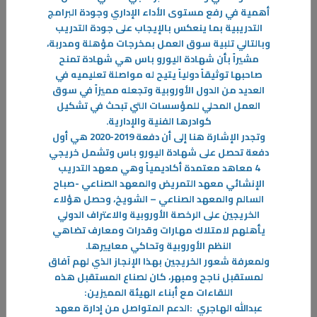
28‏/11‏/2023
أهمية في رفع مستوى الأداء الإداري وجودة البرامج
"المشاركة في معرض الـ ATD فرصة لعرض مهارات وابتكارات الموهوبين"
التدريبية بما ينعكس بالإيجاب على جودة التدريب
المواهب ATD 2023 الذي صاحبه معرض شاركت
وبالتالي تلبية سوق العمل بمخرجات مؤهلة ومدربة،
مشيراً بأن شهادة اليورو باس هي شهادة تمنح
-
صاحبها توثيقاً دولياً يتيح له مواصلة تعليميه في
العديد من الدول الأوروبية وتجعله مميزاً في سوق
المزيد
العمل المحلي للمؤسسات التي تبحث في تشكيل
كوادرها الفنية والإدارية
.
وتجدر الإشارة هنا إلى أن دفعة 2019-2020 هي أول
دفعة تحصل على شهادة اليورو باس وتشمل خريجي
4 معاهد معتمدة أكاديمياً وهي معهد التدريب
الإنشائي معهد التمريض والمعهد الصناعي -صباح
السالم والمعهد الصناعي – الشويخ، وحصل هؤلاء
الخريجين على الرخصة الأوروبية والاعتراف الدولي
يأهلهم لامتلاك مهارات وقدرات ومعارف تضاهي
النظم الأوروبية وتحاكي معاييرها
.
ولمعرفة شعور الخريجين بهذا الإنجاز الذي لهم آفاق
لمستقبل ناجح ومبهر، كان لصناع المستقبل هذه
اللقاءات مع أبناء الهيئة المميزين
:
عبدالله الهاجري
:
الدعم المتواصل من إدارة معهد