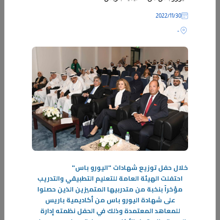
30‏/11‏/2022
-
خلال
حفل توزيع شهادات "اليورو باس"
احتفلت الهيئة العامة للتعليم التطبيقي والتدريب
25‏/01‏/2024
مؤخراً بنخبة من متدربيها المتميزين الذين حصلوا
قصــة نجــاح
على شهادة اليورو باس من أكاديمية باريس
دائماً ما تسعى دولة الكويت إلى دعم الشباب في شتى المجالات وذلك ترجمةً
للمعاهد المعتمدة وذلك في الحفل نظمته إدارة
لمبادرة صاحب السمو أمير البلاد الراحل الشيخ صباح الأحمد الجابر