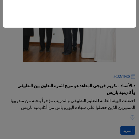
30‏/11‏/2022
د.الأستاد : تكريم خريجي المعاهد هو تتويج لثمرة التعاون بين التطبيقي
وأكاديمية باريس
احتفلت الهيئة العامة للتعليم التطبيقي والتدريب مؤخراً بنخبة من متدربيها
المتميزين الذين حصلوا على شهادة اليورو باس من أكاديمية باريس
-
المزيد