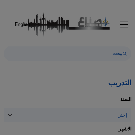
Welcom
t
Al
English
i
On
Accessibilit
scree
reader
T
star
th
التدريب
Al
i
On
السنة
Accessibilit
scree
reader
pres
الاشهر
"Ctr