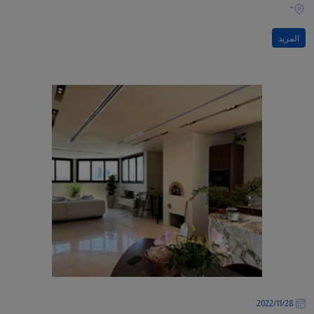
-
المزيد
28‏/11‏/2022