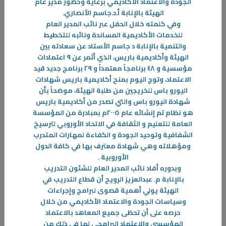
الجودة والاعتماد الأكاديمي برعاية وحضور مدير عام
الهيئة بالإنابة أ.د.جاسم الأنصاري
.
-
وفي كلمته خلال الحفل عبر نائب المدير العام
للخدمات الأكاديمية المساندة ونائبه للتخطيط
المزيد
والتنمية بالإنابة د جاسم الأستاد عن سعادته بين
الهيئة وأكاديمية باريس، الذي أثمر عن ٩ اعتمادات
مؤسسية و ٤٨ برنامجاً معتمداً و ٢٩ برنامج جديد قيد
الاعتماد، وتوج اليوم بمنح أكاديمية باريس شهادات
اليورو باس للخريجين من طلبة الهيئة، موضحاً بأن
شهادة اليورو باس والتي تصدر من أكاديمية باريس
هو نظام تم إنشائه عام ٢٠٠٥م بمبادرة من المؤسسة
العامة للتعليم و الثقافة في الاتحاد الأوروبي لترسيخ
الشفافية وتوحيد الجودة و الكفاءة لمهارات المتدرب
ومؤهلاته وهي شهادة معترف بها في كافة الدول
الأوروبية
.
وبدوره أفاد نائب المدير العام للشئون التدريب
بالإنابة م. عبدالعزيز الرويح أن قطاع التدريب في
الهيئة يولي أهمية قصوى لبرامج وإجراءات
وسياسات الجودة والاعتماد الأكاديمي من خلال
حرصه على أن تحظى جميع المعاهد بالاعتماد
المؤسسي والاعتماد البرامجي لما في ذلك من