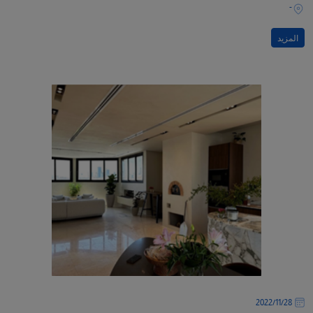
-
المزيد
28‏/11‏/2022