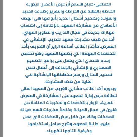
الصناعي-صباح السالم أن عرض الأعمال اليدوية
الخاصة بالطلبة من الخراطة والتفريز وصناعة الحديد
والفولاذ وتصميم أشكال الحديد بأنواعها هي الهدف
الأساسي من مشاركة المعهد، بالإضافة إلى اكتساب
مهارات جديدة في مجال التدريب والتطوير المهني
.
أما عن هدف مشاركة معهد التدريب الإنشائي في
30‏/11‏/2022
المعرض، فأشار الطالب أسامة الزاير أن التعريف بأحد
خريجو القسم يتمتعون بمهارات فنيه تتماشى مع احتياجات سوق العمل.
التخصصات المهمة التي يضمها المعهد وهو تخصص
رسام هندسي الذي يعمل على برامج التصميم
أفاد رئيس قسم الأعمال الميكانيكية في معهد التدريب الإنشائي م.سالم
المعماري والإنشائي بالإضافة إلى أعمال تخص
العجمي بأن الهدف الأساسي من إنشاء هذا القسم هو تلبية احتياجات سوق
تصميم المنازل ورسم مخططاتها الإنشائية هي
العمل
الغاية من هذه المشاركة
.
-
وبدوره أكد الطالب مشاري الغريب من المعهد العالي
للطاقة حرص إدارة المعهد على المشاركة في المعرض
المزيد
لتعريف الزوار بالتخصصات والمخرجات المتاحة من
فنيين في مجال الصيانة وخاصةً مخرجات قسم صيانة
المضخات وذلك من خلال عرض المضخات التي عمل
عليها ط لبة المعهد، وشرح مراحل استخدامها
وكيفية انتاجها للكهرباء
.