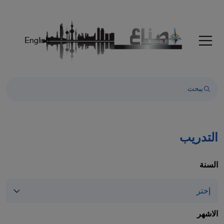
Welcom
t
Al
English
i
On
Accessibilit
scree
reader
T
star
th
التدريب
Al
i
On
السنة
Accessibilit
scree
reader
pres
الاشهر
"Ctr