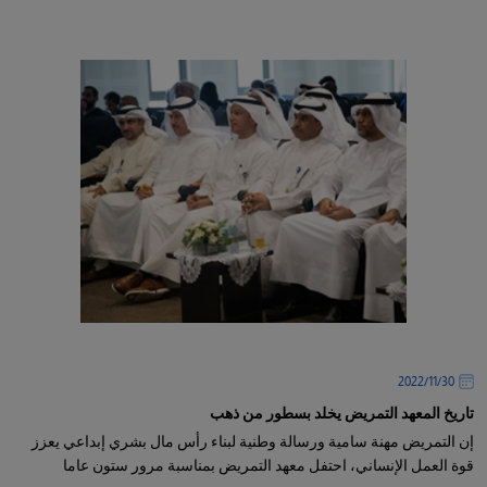
30‏/11‏/2022
تاريخ المعهد التمريض يخلد بسطور من ذهب
إن التمريض مهنة سامية ورسالة وطنية لبناء رأس مال بشري إبداعي يعزز
قوة العمل الإنساني، احتفل معهد التمريض بمناسبة مرور ستون عاما