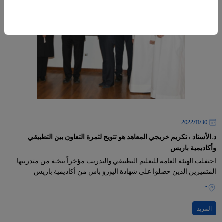
30‏/11‏/2022
د.الأستاد : تكريم خريجي المعاهد هو تتويج لثمرة التعاون بين التطبيقي
وأكاديمية باريس
احتفلت الهيئة العامة للتعليم التطبيقي والتدريب مؤخراً بنخبة من متدربيها
المتميزين الذين حصلوا على شهادة اليورو باس من أكاديمية باريس
-
المزيد