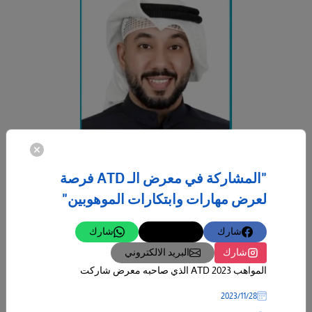
"المشاركة في معرض الـ ATD فرصة
لعرض مهارات وابتكارات الموهوبين"
28‏/02‏/2024
العمل الحر نجاح للحاضر ومنارة للمستقبل
شارك
تغريدة
شارك
كانت ومازالت دولة الكويت تبني مستقبلها من خلال دعم طموح الشباب
الناجح وتحويل مواهبهم وطاقاتهم إلى واقع يحتذى به، وجاء مركز المبادرين
شارك
البريد الالكتروني
المواهب ATD 2023 الذي صاحبه معرض شاركت
-
28‏/11‏/2023
المزيد