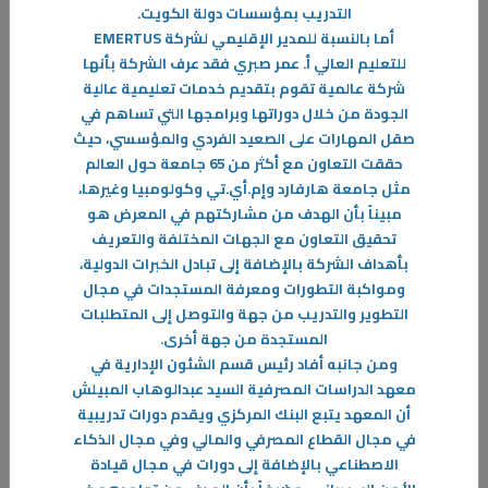
28‏/11‏/2023
التدريب بمؤسسات دولة الكويت
.
"المشاركة في معرض الـ ATD فرصة لعرض مهارات وابتكارات الموهوبين"
أما بالنسبة للمدير الإقليمي لشركة
EMERTUS
المواهب ATD 2023 الذي صاحبه معرض شاركت
للتعليم العالي أ. عمر صبري فقد عرف الشركة بأنها
شركة عالمية تقوم بتقديم خدمات تعليمية عالية
-
الجودة من خلال دوراتها وبرامجها التي تساهم في
صقل المهارات على الصعيد الفردي والمؤسسي، حيث
المزيد
حققت التعاون مع أكثر من 65 جامعة حول العالم
مثل جامعة هارفارد وإم.أي.تي وكولومبيا وغيرها،
مبيناً بأن الهدف من مشاركتهم في المعرض هو
تحقيق التعاون مع الجهات المختلفة والتعريف
بأهداف الشركة بالإضافة إلى تبادل الخبرات الدولية،
ومواكبة التطورات ومعرفة المستجدات في مجال
التطوير والتدريب من جهة والتوصل إلى المتطلبات
المستجدة من جهة أخرى
.
ومن جانبه أفاد رئيس قسم الشئون الإدارية في
معهد الدراسات المصرفية السيد عبدالوهاب المبيلش
أن المعهد يتبع البنك المركزي ويقدم دورات تدريبية
في مجال القطاع المصرفي والمالي وفي مجال الذكاء
الاصطناعي بالإضافة إلى دورات في مجال قيادة