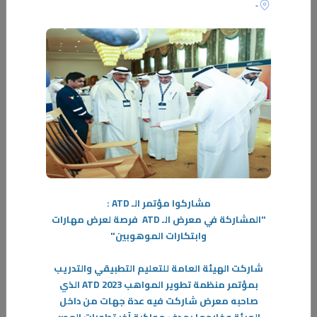
-
مشاركوا مؤتمر الـ
ATD :
"المشاركة في معرض الـ
ATD فرصة لعرض مهارات
وابتكارات الموهوبين"
25‏/01‏/2024
شاركت الهيئة العامة للتعليم التطبيقي والتدريب
قصــة نجــاح
بمؤتمر منظمة تطوير المواهب
ATD 2023
الذي
دائماً ما تسعى دولة الكويت إلى دعم الشباب في شتى المجالات وذلك ترجمةً
صاحبه معرض شاركت فيه عدة جهات من داخل
لمبادرة صاحب السمو أمير البلاد الراحل الشيخ صباح الأحمد الجابر