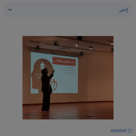
/"
Thi
shortcu
activate
th
scree
reade
t
hel
yo
navigat
an
interac
wit
th
content
07‏/01‏/2026