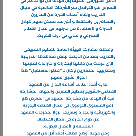
الأمن السيبراني، مضيفاً بأن الهدف من تواجدهم في
المعرض هو التواصل مع الشركات العالمية في مجال
التدريب ولقاء أصحاب الخبرة من المدربين
31‏/05‏/2023
والمحاضرين واستقطاب أكبر عدد ممكن منهم لتبادل
الإستراتيجية العامة للدفاع المدني والإخلاء
الخبرات والاستفادة من خبرتهم في مجال القطاع
المصرفي والمالي في دولة الكويت
.
تسعى دولة الكويت كبقية دول العالم لتوحيد جهود أجهزتها المعنية لتحقيق
الحماية المدنية للأفراد والممتلكات العامة والخاصة
وتمثلت مشاركة الهيئة العامة للتعليم التطبيقي
-
والتدريب بعدد من الأجنحة لبعض معاهدها التدريبية
التي عرضت من خلالها ابتكارات واختراعات لطلبتها
المزيد
ومتدربيها المتميزين وكان لـ "صناع المستقبل" هذا
الحوار الشيق معهم
:
بدايةً أشاد الطالب أسامة البذال من المعهد
الصناعي-الشويخ بتنظيم المعرض والجهات المشاركة
فيه أن الهدف من مشاركة المعهد في المعرض هو
رفع المستوى التوعوي في مجال الصناعة اليدوية
والكهربائية والنجارة وتعريف الزوار بمخرجات المعهد
من ذوي الخبرة في مجال الصناعات
المختلفة والأعمال اليدوية
.
ومن جهته أوضح الطالب أحمد أبل من المعهد