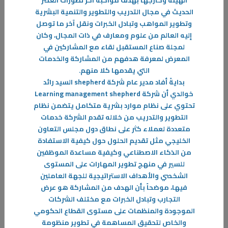
الهيئة وخارجها بهدف مواكبة آخر تطورات العصر
الحديث في مجال التدريب والتطوير والتنمية البشرية
-
وتطوير المواهب وتبادل الخبرات ونقل آخر ما توصل
إليه العالم من علوم ومعارف في ذات المجال، وكان
المزيد
لمجلة صناع المستقبل لقاء مع المشاركين في
المعرض لمعرفة هدفهم من المشاركة والخدمات
التي يقدمها كلا منهم
.
بدايةً أفاد مدير عام شركة
shepherd السيد رائد
خوالدي أن شركة Learning management shepherd
تحتوي على نظام موارد بشرية متكامل يتضمن نظام
التطوير والتدريب من خلاله تقدم الشركة خدمات
متعددة لعملاء كثر على نطاق دول مجلس التعاون
الخليجي مثل تقديم الحلول حول كيفية الاستفادة
من الذكاء الاصطناعي وكيفية مساعدة الموظفين
للسير في منهج تطوير المهارات على المستوى
الشخصي والأهداف الاستراتيجية للجهة العاملين
فيها، موضحاً بأن الهدف من المشاركة هو عرض
التجارب وتبادل الخبرات مع مختلف الشركات
الموجودة والمنظمات على مستوى القطاع الحكومي
والخاص لتحقيق المساهمة في تطوير منظومة