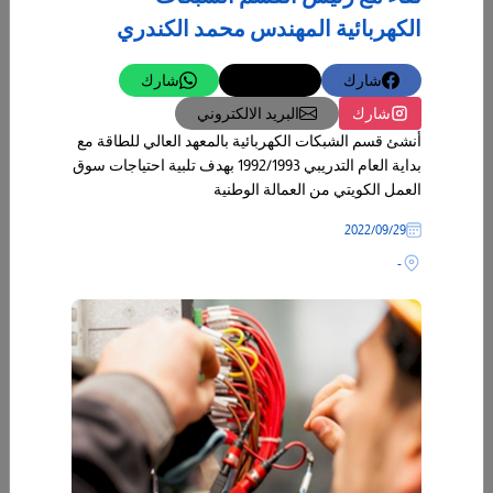
الكهربائية المهندس محمد الكندري
شارك
تغريدة
شارك
شارك
البريد الالكتروني
أنشئ قسم الشبكات الكهربائية بالمعهد العالي للطاقة مع
بداية العام التدريبي 1992/1993 بهدف تلبية احتياجات سوق
العمل الكويتي من العمالة الوطنية
29‏/09‏/2022
-
25‏/01‏/2024
قصــة نجــاح
دائماً ما تسعى دولة الكويت إلى دعم الشباب في شتى المجالات وذلك ترجمةً
لمبادرة صاحب السمو أمير البلاد الراحل الشيخ صباح الأحمد الجابر