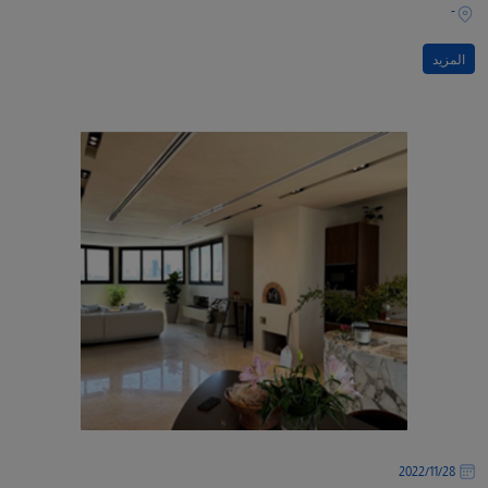
-
المزيد
28‏/11‏/2022