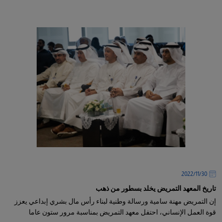
30‏/11‏/2022
تاريخ المعهد التمريض يخلد بسطور من ذهب
إن التمريض مهنة سامية ورسالة وطنية لبناء رأس مال بشري إبداعي يعزز
قوة العمل الإنساني، احتفل معهد التمريض بمناسبة مرور ستون عاما