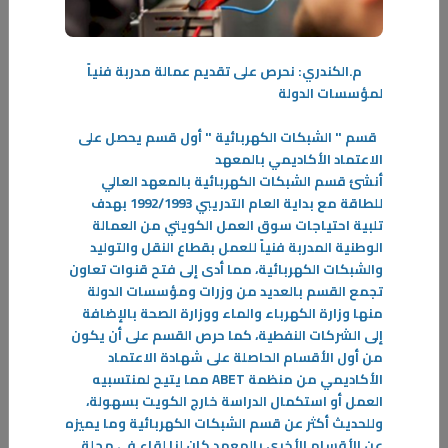
-
م.الكندري: نحرص على تقديم عمالة مدربة فنياً
المزيد
لمؤسسات الدولة
قسم " الشبكات الكهربائية " أول قسم يحصل على
الاعتماد الأكاديمي بالمعهد
أنشئ قسم الشبكات الكهربائية بالمعهد العالي
للطاقة مع بداية العام التدريبي 1992/1993 بهدف
تلبية احتياجات سوق العمل الكويتي من العمالة
الوطنية المدربة فنياً للعمل بقطاع النقل والتوليد
والشبكات الكهربائية، مما أدى إلى فتح قنوات تعاون
تجمع القسم بالعديد من وزرات ومؤسسات الدولة
منها وزارة الكهرباء والماء ووزارة الصحة بالإضافة
إلى الشركات النفطية، كما حرص القسم على أن يكون
من أول الأقسام الحاصلة على شهادة الاعتماد
الأكاديمي من منظمة
ABET
مما يتيح لمنتسبيه
العمل أو استكمال الدراسة خارج الكويت بسهولة،
وللحديث أكثر عن قسم الشبكات الكهربائية وما يميزه
عن الأقسام الأخرى بالمعهد كان لنا لقاء في مجلة