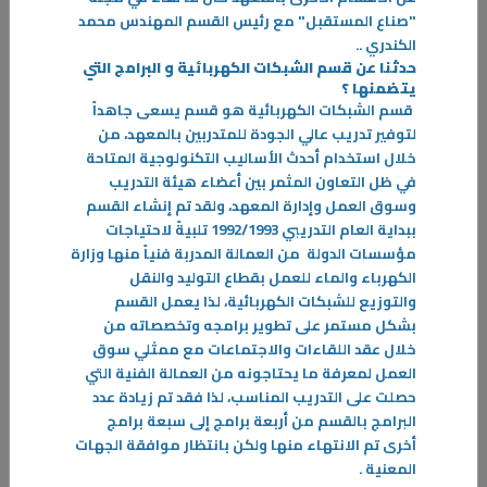
28‏/11‏/2023
"صناع المستقبل" مع رئيس القسم المهندس محمد
"المشاركة في معرض الـ ATD فرصة لعرض مهارات وابتكارات الموهوبين"
الكندري
..
المواهب ATD 2023 الذي صاحبه معرض شاركت
حدثنا عن قسم الشبكات الكهربائية و البرامج التي
يتضمنها ؟
-
قسم الشبكات الكهربائية هو قسم يسعى جاهداً
لتوفير تدريب عالي الجودة للمتدربين بالمعهد، من
المزيد
خلال استخدام أحدث الأساليب التكنولوجية المتاحة
في ظل التعاون المثمر بين أعضاء هيئة التدريب
وسوق العمل وإدارة المعهد، ولقد تم إنشاء القسم
ببداية العام التدريبي 1992/1993 تلبيةً لاحتياجات
مؤسسات الدولة من العمالة المدربة فنياً منها وزارة
الكهرباء والماء للعمل بقطاع التوليد والنقل
والتوزيع للشبكات الكهربائية، لذا يعمل القسم
بشكل مستمر على تطوير برامجه وتخصصاته من
خلال عقد اللقاءات والاجتماعات مع ممثلي سوق
العمل لمعرفة ما يحتاجونه من العمالة الفنية التي
حصلت على التدريب المناسب، لذا فقد تم زيادة عدد
البرامج بالقسم من أربعة برامج إلى سبعة برامج
أخرى تم الانتهاء منها ولكن بانتظار موافقة الجهات
المعنية
.