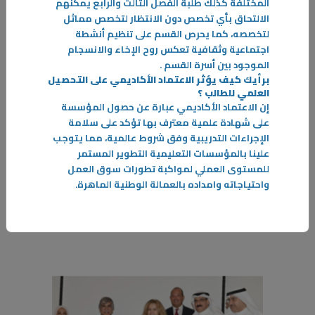
المختلفة كذلك طلبة الفصل الثالث والرابع يمكنهم
الالتحاق بأي تخصص دون الانتظار لتخصص مماثل
لتخصصه، كما يحرص القسم على تنظيم أنشطة
اجتماعية وثقافية تعكس روح الإخاء والانسجام
الموجود بين أسرة القسم
.
برأيك كيف يؤثر الاعتماد الأكاديمي على التحصيل
العلمي للطالب ؟
30‏/11‏/2022
إن الاعتماد الأكاديمي عبارة عن حصول المؤسسة
على شهادة علمية معترف بها تؤكد على سلامة
خريجو القسم يتمتعون بمهارات فنيه تتماشى مع احتياجات سوق العمل.
الإجراءات التدريبية وفق شروط عالمية، مما يتوجب
أفاد رئيس قسم الأعمال الميكانيكية في معهد التدريب الإنشائي م.سالم
علينا بالمؤسسات التعليمية التطوير المستمر
العجمي بأن الهدف الأساسي من إنشاء هذا القسم هو تلبية احتياجات سوق
للمستوى العملي لمواكبة تطورات سوق العمل
العمل
واحتياجاته وامداده بالعمالة الوطنية الماهرة
.
-
المزيد