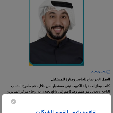
28‏/02‏/2024
العمل الحر نجاح للحاضر ومنارة للمستقبل
كانت ومازالت دولة الكويت تبني مستقبلها من خلال دعم طموح الشباب
الناجح وتحويل مواهبهم وطاقاتهم إلى واقع يحتذى به، وجاء مركز المبادرين
-
المزيد
لقاء مع رئيس القسم الشبكات