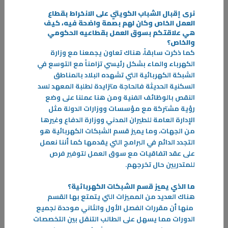
نرى إقبال الشباب الكويتي على الانخراط بقطاع
العمل الخاص وكان لهم بصمة واضحة فيه، كيف
هي علاقتكم بسوق العمل بقطاعيه الحكومي
31‏/05‏/2023
والخاص؟
الإستراتيجية العامة للدفاع المدني والإخلاء
كما ذكرت سابقاً، هناك تعاون يجمعنا مع وزارة
تسعى دولة الكويت كبقية دول العالم لتوحيد جهود أجهزتها المعنية لتحقيق
الكهرباء والماء بشكل رئيسي تزامناً مع التوسع في
الحماية المدنية للأفراد والممتلكات العامة والخاصة
الشبكة الكهربائية التي تشهده البلاد بالمناطق
السكنية الحديثة فالحاجة متزايدة لطلبة المعهد لسد
-
النقص بالوظائف الفنية ومن هنا عملنا على وضع
رؤية مشتركة مع مؤسسات ووزارات الدولة مثل
المزيد
الإدارة العامة للطيران المدني ووزارة الدفاع وغيرها
من الجهات، وما يميز قسم الشبكات الكهربائية هو
التجدد الدائم في البرامج التي يقدمها كما أننا نعمل
على عقد اتفاقيات مع سوق العمل لتوفير فرص
للمتدربين حال تخرجهم
.
ما الذي يميز قسم الشبكات الكهربائية؟
هناك العديد من المميزات التي يتمتع بها القسم
منها أن مقررات الفصل الأول والثاني موحدة لجميع
الدورات مما يسهل على الطالب التنقل بين التخصصات