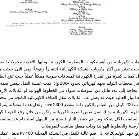
10‏/12‏/2024
دات الكهربائية من أهم مكونات المنظومة الكهربائية وتليها بالأهمية محولات القد
اج الطاقة النظيفة ... توربينات
مستقبل محركات الاحتراق الداخلي
تعمل بالمياه تنتج طاقة أكثر من 12 لوحاً
 حيث تعتبر من أكثر مكونات الشبكة الكهربائية انتشاراً وتنوعاً .وهي التي جعلت 
يواجه العالم تحديات متزايدة تتعلق
 كميات كبيرة من القدرة الكهربائية لمسافات طويلة ممكناً عملياً حيث تنتج الط
بارتفاع الطلب على الطاقة لتلبية
kv
في محطات التوليد بجهد كهربائي بحدود 20
وإذا تمت عملية النقل بنفس قيمة
عي العلماء والشركات لإيجاد
متطلبات التنمية المستدامة، بالإضافة إلى
ننا بحاجة إلى عدد هائل من الموصلات سواء في الخطوط الهوائية او الكابلات الأر
 لتوليد الطاقة دون الإضرار
الآثار البيئية والصحية الناجمة عن
-
الانبعاثات الضارة؛ حيث يؤدي ارتفاع
التيار العالية حيث قد يصل عدد الكابلات لنقل الطاقة الكهربائية الناتجة من محط
mm .
ذات مقطع 2300
ولحل هذه المشكلة يتم 
المزيد
درة الكهربائية وذلك لنقل نفس القدرة الكهربائية ولكن من خلال رفع الجهد الكه
 المناسب لكل شبكة ومن ثم خفض التيار فيصبح من السهل استخدام عدد مناس
.
لأرضية والخطوط الهوائية وذات مقطع مناسب للموصلات
جهد التوليد 20 kv
kv
إلى قيم عالية للنقل في الشبكة المحلية 400
يجعل عملية