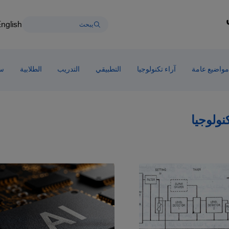
nglish
مواضيع عامة
آراء تكنولوجيا
التطبيقي
التدريب
الطلابية
سط
كنولوجيا