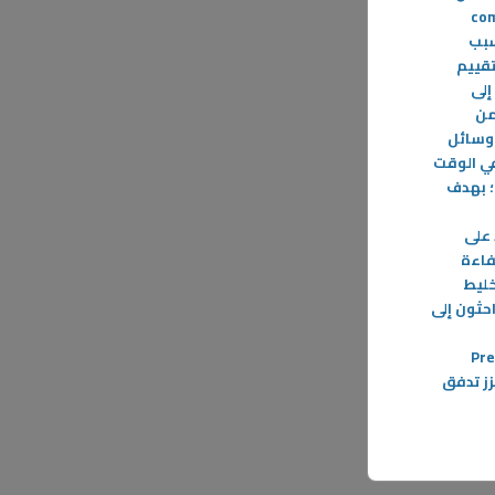
(Programming).
(co
اف خسائر أخرى بنسبة تصل إلى 10% بسبب
تقييم
إلى
من
 وسائل
في الوقت
؛ بهدف
 على
فاءة
خليط
حثون إلى
(Pr
زز تدفق