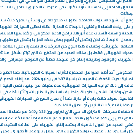
لأكبر في الاحتباس الحراري، ومع كون قطاع النقل هو الثاني في استهلاك 
ا فإن الحاجة إلى تحسينات أو ابتكارات في محركات الاحتراق الداخلي باتت ض
بعاثات
.
قع أن تشهد السنوات القادمة تطورات ملحوظة في وسائل النقل؛ حيث سيتم
على زيادة الكفاءة وتقليل الانبعاثات الضارة؛ لذلك تحظى السيارات الكهربا
امية واسعة لأسباب عدة أبرزها: برامج الدعم الحكومي، وكفاءتها العالية،
عدل الانبعاثات، لكن يُحتمل أن تُفهم بعض هذه المزايا بشكل غير دقيق، 
الطاقة الكهربائية وكفاءة هذا النوع من المركبات لا يقتصران على الطاقة ا
محرك الكهربائي فقط، بل هناك العديد من المتغيرات التي تؤثر بشكل مباشر
لكهرباء والوقود، وطريقة إنتاج كل منهما، فضلاً عن الموقع الجغرافي وال
الحكومي أحد أهم العوامل المحفزة لشراء السيارات الكهربائية، كما اتضح 
28‏/05‏/2024
التجربة الألمانية؛ حيث انخفضت المبيعات بنسبة 37% في يوليو
ر النفايات في ظل الاقتصاد
محولات القدرة الكهربائية Power
بالإضافة إلى ذلك تواجه السيارات الكهربائية عدة عقبات من بينها: نقص البنية ا
Transformers
حن، وفترات الشحن الطويلة، وتكاليف استبدال البطاريات، وتأثر الأداء في 
ية تدوير النفايات في حماية
تعتبر المولدات الكهربائية من أهم مكونا
لقاسية، سواء كانت باردة أو حارة، كما أن مدى السير في السيارات الكهربائية
ض والبيئة
مقارنة بمركبات البنزين أو الديزل التقليدية
.
-
عند مقارنة كفاءة محركات الاحتراق الداخلي التي تتراوح بين 25% و40%
الكهربائية التي تصل إلى 95% قد تكون هذه المقارنة غير منصفة إذا أغفلنا كفاءة إنتا
المزيد
ففي العديد من الدول النامية لا يعتمد إنتاج الكهرباء على الطاقة المتجددة،
ل أساسي على محطات توليد الكهرباء التي تعمل بالوقود الأحفوري، ومن