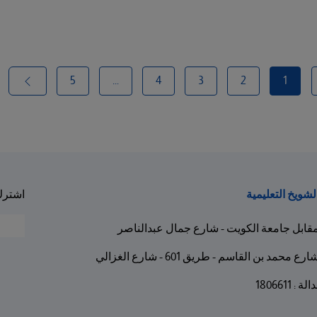
5
...
4
3
2
1
لشويخ التعليمية
اشترك 
قابل جامعة الكويت - شارع جمال عبدالناصر
ارع محمد بن القاسم - طريق 601 - شارع الغزالي
الة : 1806611