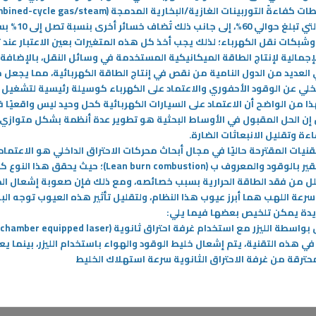
ت كفاءةً التوربينات الغازية/البخارية المدمجة
mbined-cycle gas/steam
التي تبلغ حوالي 60%، إلى جانب ذلك تُض
شبكات نقل الكهرباء؛ لذلك يجب أخذ كل هذه المتغيرات بعين الاعتبار عند 
إجمالية لإنتاج الطاقة الميكانيكية المستخدمة في وسائل النقل، بالإضافة 
 العديد من الدول النامية من نقص في إنتاج الطاقة الكهربائية، مما يجعل 
خلي عن الوقود الأحفوري والاعتماد على الكهرباء كوسيلة رئيسية لتشغيل
ذا من الواضح أن الاعتماد على السيارات الكهربائية كحل وحيد ليس واقعيًا 
ل إن الحل المقبول في الأوساط البحثية هو تطوير عدة أنظمة بشكل متوازي
اءة وتقليل الانبعاثات الضارة
.
تقنيات المقترحة حاليًا في مجال أبحاث محركات الاحتراق الداخلي هو الاعتماد
قير بالوقود والمعروف ب
(Lean burn combustion)
؛ حيث يحقق هذا النوع ك
لل من فقد الطاقة الحرارية بسبب خصائصه، ومع ذلك فإن صعوبة إشعال ال
عة اللهب هما أبرز عيوب هذا النظام، ولتقليل تأثير هذه العيوب توجه البا
يدة يمكن تلخيص بعضها فيما يلي
:
بواسطة الليزر مع استخدام غرفة احتراق ثانوية
echamber equipped laser
تكنولوجيا الحديثة لتحسين
في هذه التقنية، يتم إشعال خليط الوقود والهواء باستخدام الليزر، بينما يع
س اللغة الإنجليزية وتعلّمها
محترقة من غرفة الاحتراق الثانوية سرعة استهلاك الخليط
رة التكنولوجية الحديثة تغيرات