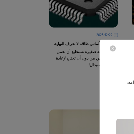
22‏/12‏/2025
بطاريات الألماس طاقة لا تعرف النهاية
تخيل بطارية صغيرة تستطيع أن تعمل
لآلاف السنين من دون أن تحتاج لإعادة
شحن أو استبدال!
-
امة،
المزيد