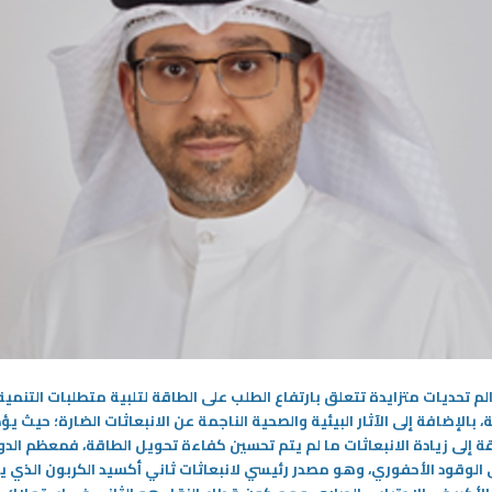
10‏/12‏/2024
اج الطاقة النظيفة ... توربينات
مستقبل محركات الاحتراق الداخلي
تعمل بالمياه تنتج طاقة أكثر من 12 لوحاً
يواجه العالم تحديات متزايدة تتعلق
بارتفاع الطلب على الطاقة لتلبية
عي العلماء والشركات لإيجاد
متطلبات التنمية المستدامة، بالإضافة إلى
 لتوليد الطاقة دون الإضرار
الآثار البيئية والصحية الناجمة عن
-
الانبعاثات الضارة؛ حيث يؤدي ارتفاع
المزيد
لم تحديات متزايدة تتعلق بارتفاع الطلب على الطاقة لتلبية متطلبات التنمية
 بالإضافة إلى الآثار البيئية والصحية الناجمة عن الانبعاثات الضارة؛ حيث يؤ
قة إلى زيادة الانبعاثات ما لم يتم تحسين كفاءة تحويل الطاقة، فمعظم الدو
 الوقود الأحفوري، وهو مصدر رئيسي لانبعاثات ثاني أكسيد الكربون الذي ي