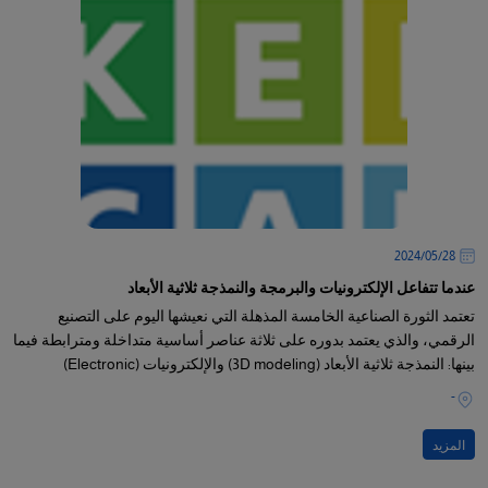
28‏/05‏/2024
عندما تتفاعل الإلكترونيات والبرمجة والنمذجة ثلاثية الأبعاد
تعتمد الثورة الصناعية الخامسة المذهلة التي نعيشها اليوم على التصنيع
الرقمي، والذي يعتمد بدوره على ثلاثة عناصر أساسية متداخلة ومترابطة فيما
بينها: النمذجة ثلاثية الأبعاد (3D modeling) والإلكترونيات (Electronic)
والبرمجة (Programming).
-
المزيد