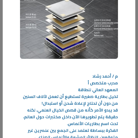
م / أحمد رشاد
28‏/09‏/2025
مدرب متخصص أ
مستقبل إنتاج الطاقة النظيفة ... توربينات تعمل بالمياه تنتج طاقة أكثر من 12
المعهد العالي للطاقة
لوحاً شمسياً
تخيل بطارية صغيرة تستطيع أن تعمل لآلاف السنين
في إطار سعي العلماء والشركات لإيجاد طرق جديدة لتوليد الطاقة دون
من دون أن تحتاج لإعادة شحن أو استبدال!
الإضرار بالبيئة
قد يبدو الأمر كأنه من قصص الخيال العلمي، لكنه
حقيقة يتم تطويرها الآن داخل مختبرات حول العالم،
-
تحت اسم بطاريات الألماس
.
الفكرة ببساطة تعتمد على الجمع بين عنصرين غير
المزيد
متوقعين
،
النظائر المشعة والألماس الصناعي.