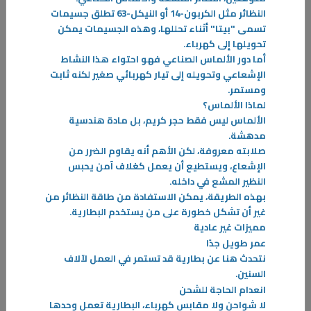
النظائر مثل الكربون-14 أو النيكل-63 تطلق جسيمات
تسمى "بيتا" أثناء تحللها، وهذه الجسيمات يمكن
تحويلها إلى كهرباء.
أما دور الألماس الصناعي فهو احتواء هذا النشاط
الإشعاعي وتحويله إلى تيار كهربائي صغير لكنه ثابت
ومستمر
.
لماذا الألماس؟
الألماس ليس فقط حجر كريم، بل مادة هندسية
مدهشة.
صلابته معروفة، لكن الأهم أنه يقاوم الضرر من
الإشعاع، ويستطيع أن يعمل كغلاف آمن يحبس
النظير المشع في داخله.
بهذه الطريقة، يمكن الاستفادة من طاقة النظائر من
غير أن تشكل خطورة على من يستخدم البطارية
.
مميزات غير عادية
عمر طويل جدًا
10‏/12‏/2024
نتحدث هنا عن بطارية قد تستمر في العمل لآلاف
مستقبل محركات الاحتراق الداخلي
السنين
.
يواجه العالم تحديات متزايدة تتعلق بارتفاع الطلب على الطاقة لتلبية
انعدام الحاجة للشحن
متطلبات التنمية المستدامة، بالإضافة إلى الآثار البيئية والصحية الناجمة عن
لا شواحن ولا مقابس كهرباء، البطارية تعمل وحدها