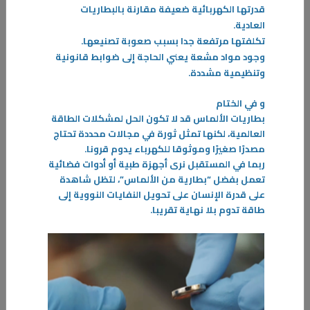
قدرتها الكهربائية ضعيفة مقارنة بالبطاريات
13‏/11‏/2024
العادية
.
الطاقة المتجددة
تكلفتها مرتفعة جدا بسبب صعوبة تصنيعها
.
يشهد العالم اليوم توجهاً ملحوظاً نحو الطاقة المتجددة بهدف المحافظة
وجود مواد مشعة يعني الحاجة إلى ضوابط قانونية
والوصول إلى بيئة أكثر أمان وصحة فاليوم يتم توليد جزء كبير من الغازات
وتنظيمية مشددة
.
الدفينة التي تحيط بالأرض وتحبس حرارة الشمس عن طريق إنتاج الطاقة من
خلال حرق الوقود الأحفوري
-
و في الختام
بطاريات الألماس قد لا تكون الحل لمشكلات الطاقة
المزيد
العالمية، لكنها تمثل ثورة في مجالات محددة تحتاج
مصدرًا صغيرًا وموثوقا للكهرباء يدوم قرونا.
ربما في المستقبل نرى أجهزة طبية أو أدوات فضائية
تعمل بفضل “بطارية من الألماس”، لتظل شاهدة
على قدرة الإنسان على تحويل النفايات النووية إلى
طاقة تدوم بلا نهاية تقريبا.