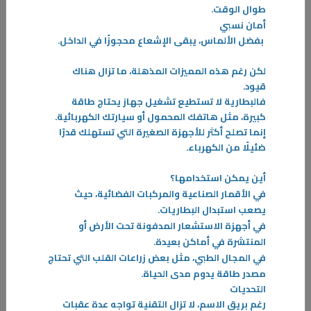
الانبعاثات الضارة؛ حيث يؤدي ارتفاع
طوال الوقت
.
أمان نسبي
-
بفضل الألماس، يبقى الإشعاع محجوزًا في الداخل
.
المزيد
لكن رغم هذه المميزات المذهلة، ما تزال هناك
قيود.
فالبطارية لا تستطيع تشغيل جهاز يحتاج طاقة
كبيرة، مثل هاتفك المحمول أو سيارتك الكهربائية.
إنما تصلح أكثر للأجهزة الصغيرة التي تستهلك قدرًا
ضئيلًا من الكهرباء
.
أين يمكن استخدامها؟
في الأقمار الصناعية والمركبات الفضائية، حيث
يصعب استبدال البطاريات
.
في أجهزة الاستشعار المدفونة تحت الأرض أو
المنتشرة في أماكن بعيدة
.
في المجال
الطبي، مثل بعض زراعات القلب التي تحتاج
مصدر طاقة يدوم مدى الحياة
.
التحديات
رغم بريق الاسم، لا تزال التقنية تواجه عدة عقبات