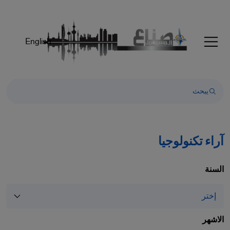
Welcom
t
Al
English
i
On
Accessibilit
scree
reader
T
star
th
آراء تكنولوجيا
Al
i
On
السنة
Accessibilit
scree
reader
pres
الاشهر
"Ctr