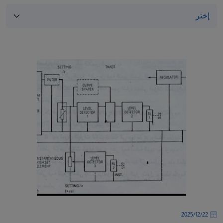
/"
Thi
shortcu
activate
th
scree
reade
t
hel
yo
navigat
an
interac
wit
th
content
22‏/12‏/2025