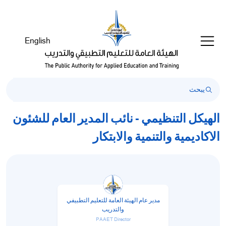
رحبًا
ك
ي
English
ارئ
اشة
Al
i
On
Accessibilit
بدء
الهيكل التنظيمي - نائب المدير العام للشئون
ارئ
الاكاديمية والتنمية والابتكار
اشة
Al
i
On
Accessibility،
ضغط
مدير عام الهيئة العامة للتعليم التطبيفي
والتدريب
لى
PAAET Director
"Ctrl