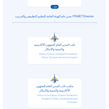
23
/
قوم
PAAET Director / مدير عام الهيئة العامة للتعليم التطبيفي والتدريب
ذا
لاختصار
تنشيط
ارئ
نائب المدير العام للشؤون الأكاديمية
لشاشة
والتنمية والابتكار
مساعدتك
Deputy Director General for Academic
لى
Affairs, Development and Innovation
لتنقل
التفاعل
ع
لمحتوى.
مكتب نائب المدير العام للشؤون
الأكاديمية والتنمية والابتكار
Office of the Deputy Director General for
Academic Affairs, Development and
Innovation