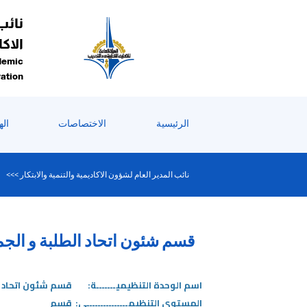
رحبًا
نائب
ك
ي
الاكا
ارئ
demic
اشة
vation
Al
i
On
الرئيسية
الاختصاصات
اله
Accessibilit
بدء
ارئ
نائب المدير العام لشؤون الاكاديمية والتنمية والابتكار >>>
اشة
Al
i
قسم شئون اتحاد الطلبة و الجم
On
Accessibility،
ضغط
اسم الوحدة التنظيميـــــــة:
قسم شئون اتحاد ا
لى
المستوى التنظيمـــــــــــــــي:
قسم
"Ctrl