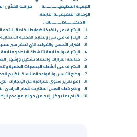
التبعيـة التنظيميــــــــــــة:
مراقبة الشئون الط
/
الوحدات التنظيميــة التابعة:
قوم
الاختصــــــاصـــــــــات :
ذا
1. الإشراف على تنفيذ الضوابط الخاصة بلائحة النظام الأساسي للاتحاد العام للطلبة والمتدربين بالهيئة.
لاختصار
2. الإشراف على سير وتنظيم العملية الانتخابية وفرز نتائج انتخابات اتحاد الطلبة.
تنشيط
3. اقتراح الأسس والقواعد التي تحكم سير عملية الانتخابات لاتحاد الطلبة.
ارئ
4. الإشراف والمتابعة لأنشطة الاتحاد ومتابعة صرف الميزانية الخاصة به.
لشاشة
5. متابعة القرارات واعتماد تشكيل وإشهار الجمعيات العلمية وصرف الميزانية الخاصة بها.
مساعدتك
6. الإشراف على أنشطة الجمعيات العلمية وتنظيم المعرض السنوي لها.
لى
7. وضع الأسس والقواعد المناسبة لتكريم الجمعيات العلمية المتميزة والمشاركة بالمعرض السنوي للجمعيات العلمية.
لتنقل
8. رفع تقرير سنوي للمراقبة عن الإنجازات التي تمت خلال العام الدراسي المنصرم.
التفاعل
9. وضع خطة العمل المقترحة للعام الدراسي القادم في نهاية الفصل الدراسي الثاني للعمادة.
ع
10.القيام بما يوكل إليه من مهام مع عدم الإخلال باللوائح والقوانين.
لمحتوى.