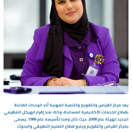
/"
Thi
shortcu
activate
th
scree
reade
t
hel
yo
navigat
an
interac
wit
يعد مركز القياس والتقويم والتنمية المهنية أحد الوحدات الفاعلة
th
بقطاع الخدمات الأكاديمية المساندة، وذلك منذ إقرار الهيكل التنظيمي
content
الجديد للهيئة عام 2008، حيث كان ومنذ تأسيسه عام 1986، يسمى
بمركز القياس والتقويم ويتبع قطاع التعليم التطبيقي والبحوث.