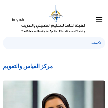
Welcom
t
Al
English
i
On
Accessibilit
scree
reader
T
star
th
مركز القياس والتقويم
Al
i
On
Accessibilit
scree
reader
pres
"Ctr