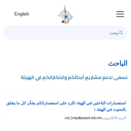
Welcom
t
English
Al
i
On
Accessibilit
scree
reader
T
الباحث
star
th
نسعى لدعم مشاريع أبحاثكم وابتكاراتكم في الهيئة
Al
i
On
Accessibilit
استفسارات الباحثين في الهيئة (للرد على استفساراتكم بشأن كل ما يتعلق
scree
بالبحوث في الهيئة.)
reader
البريد الالكتروني:
rcd_help@paaet.edu.kw
pres
"Ctr