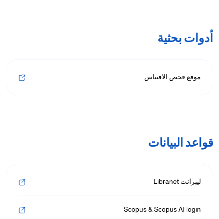
/"
Thi
أدوات بحثية
shortcu
activate
th
موقع فحص الاقتباس
scree
reade
t
hel
yo
navigat
قواعد البيانات
an
interac
wit
ليبرانت Libranet
th
content
Scopus & Scopus AI login