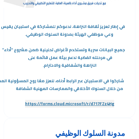
في إطار تعزيز ثقافة النزاهة، ندعوكم للمشاركة في استبيان يقيس
وعي موظفي الهيئة بمدونة السلوك الوظيفي.
جميع البيانات سرية وتستخدم لأغراض تحليلية ضمن مشروع “أداء”
في مرحلته الفضية لدعم بيئة عمل قائمة على
النزاهة والشفافية والاحترام.
شاركوا في الاستبيان عبر الرابط أدناه، لنعزز معًا روح المسؤولية الم
من خلال السلوك الأخلاقي
والممارسات المهنية الشفافة
https://forms.cloud.microsoft/r/d717FZz4Hg
مدونة السلوك الوظيفي