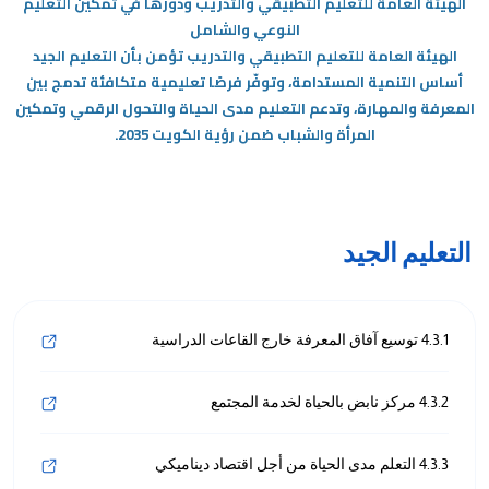
الهيئة العامة للتعليم التطبيقي والتدريب ودورها في تمكين التعليم
النوعي والشامل
/"
الهيئة العامة للتعليم التطبيقي والتدريب تؤمن بأن التعليم الجيد
Thi
أساس التنمية المستدامة، وتوفّر فرصًا تعليمية متكافئة تدمج بين
shortcu
المعرفة والمهارة، وتدعم التعليم مدى الحياة والتحول الرقمي وتمكين
activate
المرأة والشباب ضمن رؤية الكويت 2035
.
th
scree
reade
t
التعليم الجيد
hel
yo
navigat
an
4.3.1 توسيع آفاق المعرفة خارج القاعات الدراسية
interac
wit
4.3.2 مركز نابض بالحياة لخدمة المجتمع
th
content
4.3.3 التعلم مدى الحياة من أجل اقتصاد ديناميكي