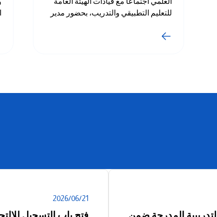
العلمي اجتماعًا مع قيادات الهيئة العامة
و
للتعليم التطبيقي والتدريب، بحضور مدير
ا
عام الهيئة د. حسن محمد الفجام، وذلك
و
لبحث مشروع إعادة هيكلة التخصصات
ا
الأكاديمية والتدريبية المطروحة في كليات
و
ومعاهد الهيئة، بما يتوافق مع احتياجات
ا
سوق العمل والخطة التنموية للدولة.
ب
و
و
ق
و
ا
ا
ب
21‏/06‏/2026
لتدريبية المدرجة ضمن
فتح باب التسجيل للالت