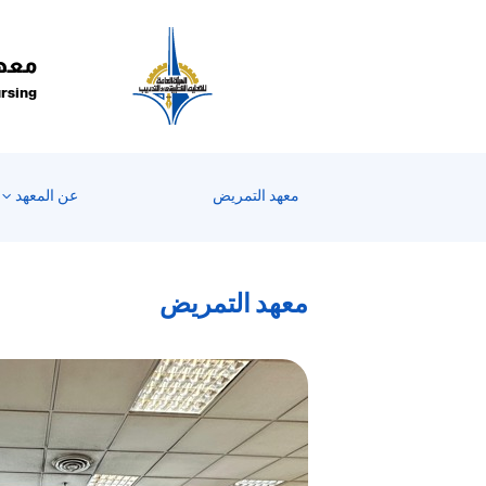
Welcom
t
Al
معهد
i
ursing
On
Accessibilit
scree
reader
معهد التمريض
عن المعهد
T
star
th
معهد التمريض
Al
i
On
Accessibilit
scree
reader
pres
"Ctr