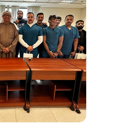
/"
Thi
shortcu
activate
th
scree
reade
t
hel
yo
navigat
an
interac
wit
th
content