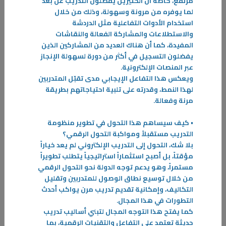
مرتفع، خاصة أن الكثيرين يفضلون التدريب عن بُعد
في ظل التحديات والمتغيرات المتسارعة، تواصل الهيئة العامة للتعليم
لما يوفره من مرونة وسهولة، وذلك من خلال
التطبيقي والتدريب تعزيز جاهزيتها لمواجهة مختلف حالات الطوارئ،
استخدام الأدوات التفاعلية مثل الدردشة
والاستطلاعات والمشاركة الفعالة والنقاشات
-
المفيدة، كما أن هناك العديد من المشاركين الذين
يفضلون التسجيل في أكثر من دورة لسهولة الإنجاز
المزيد
عبر المنصات الإلكترونية.
ويعكس هذا التفاعل الإيجابي مدى تقبّل المتدربين
لهذا النمط، وقدرته على تلبية احتياجاتهم بطريقة
مرنة وفعالة.
• كيف سيساهم هذا التحول في تطوير منظومة
التدريب مستقبلاً ومواكبة التحول الرقمي؟
بلا شك، التحول إلى التدريب الإلكتروني لم يعد خياراً
مؤقتاً، بل أصبح استثماراً استراتيجياً يتطلب تطويراً
مستمراً، وهو يدعم توجه الدولة نحو التحول الرقمي
من خلال توسيع نطاق الوصول للمتدربين وتقليل
التكاليف، وإمكانية تقديم تدريب مرن يواكب أحدث
التطورات في هذا المجال.
كما يفتح هذا التوجه المجال لتبني أساليب تدريب
حديثة تعتمد على التفاعل والتقنيات الرقمية، بما