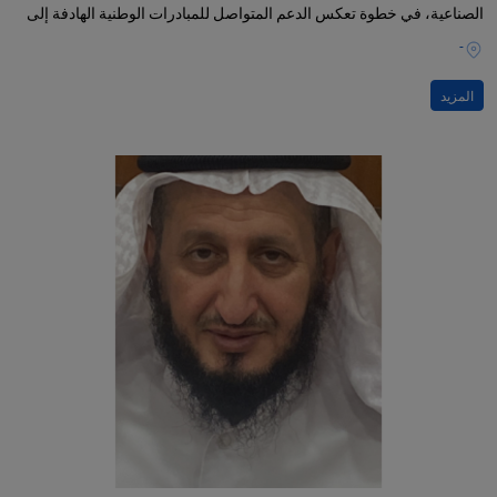
الصناعية، في خطوة تعكس الدعم المتواصل للمبادرات الوطنية الهادفة إلى
تعزيز الابتكار وريادة الأعمال، وتمكين الخريجين من تحويل أفكارهم إلى
-
مشاريع ناجحة ومستدامة.
المزيد