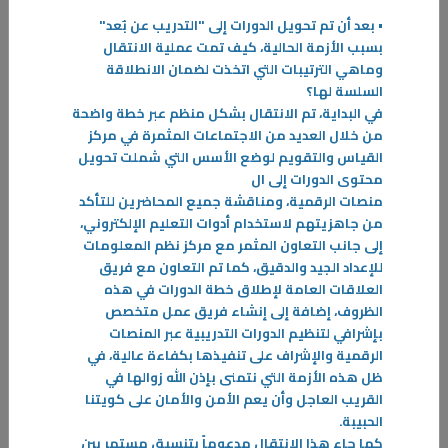
• بعد أن تم تحويل الدورات إلى "التدريب عن بٌعد"
بسبب الأزمة الحالية، كيف تمت عملية الانتقال
وماهي الترتيبات التي اتخذت لضمان الانطلاقة
السلسة لها؟
في البداية، تم الانتقال بشكل منظم عبر خطة واضحة
من خلال العديد من الاجتماعات المثمرة في مركز
04‏/06‏/2026
القياس والتقويم لوضع الأسس التي شملت تحويل
مشاركة فعالة من الهيئة العامة للتعليم التطبيقي والتدريب في معرض
محتوى الدورات إلى ال
"دراستي"
منصات الرقمية، ومناقشة جميع المحاضرين للتأكد
تحرص الهيئة العامة للتعليم التطبيقي والتدريب على مصلحة الطالب بالدرجة
من جاهزيتهم لاستخدام أدوات التعليم الإلكتروني،
الأولى من خلال المشاركة المستمرة في المعارض والفعاليات التعليمية بما
إلى جانب التعاون المثمر مع مركز نظم المعلومات
فيها من أهمية التواصل المباشر مع الطلبة وأولياء الأمور
للإعداد الجيد والدقيق، كما تم التعاون مع فريق
-
العلاقات العامة لإطلاق خطة الدورات في هذه
الظروف، إضافة إلى إنشاء فريق عمل متخصص
المزيد
بإشرافي لتنظيم الدورات التدريبية عبر المنصات
الرقمية والإشراف على تنفيذها بكفاءة عالية، في
ظل هذه الأزمة التي نتمنى بإذن الله زوالها في
القريب العاجل وأن يعم الأمن والأمان على كويتنا
الحبيبة.
كما جاء هذا الانتقال مدعوماً بتنسيق مستمر بين