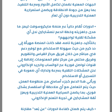
الجهات المعنية لضمان تكامل الأدوار وسرعة التنفيذ،
بما يعزز من جودة الانطلاقة ويضمن استمرارية
العملية التدريبية دون أي تعثر.
• الدورات تٌقام حالياً عبر منصة مايكروسوفت تيمز، ما
مدى جاهزيته وخطة الدعم للمشاركين لحل أي
مشكلة تقنية تواجههم؟
بالتأكيد، جاهزية تامه، فقد كانت المنصة مهيأة إلى
حد كبير من حيث سهولة الاستخدام، مع توفير دعم
فني مباشر من خلال فريق مركز القياس والتقويم
وفريق مختص من مركز نظم المعلومات، إضافة إلى
قنوات تواصل فورية عبر الواتساب والبريد الإلكتروني
04‏/06‏/2026
لحل المشكلات التقنية بسرعة وتدارك أي صعوبة في
لائحة البعثات الجديدة تطوير تنظيمي ومالي يعزز الشفافية ويرتقي بمنظومة
التسجيل أو الاستخدام.
الابتعاث في "التطبيقي"
ويأتي هذا الدعم كجزء أساسي من منظومة العمل،
انطلاقاً من حرص الهيئة العامة للتعليم التطبيقي والتدريب على تطوير
حيث يتم التعامل مع أي ملاحظة أو استفسار بشكل
منظومة البعثات الدراسية، وتعزيز كفاءتها بما يواكب المتغيرات الأكاديمية
فوري، بما يضمن انسيابية العملية التدريبية ويعزز
والإدارية الحديثة
ثقة المشاركين في تجربة التعلم الإلكتروني.
-
• كيف يتم ضمان كفاءة الدورات "عن بُعد" مقارنة