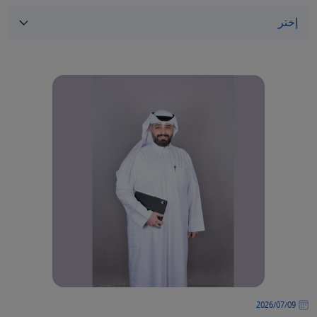
09‏/07‏/2026