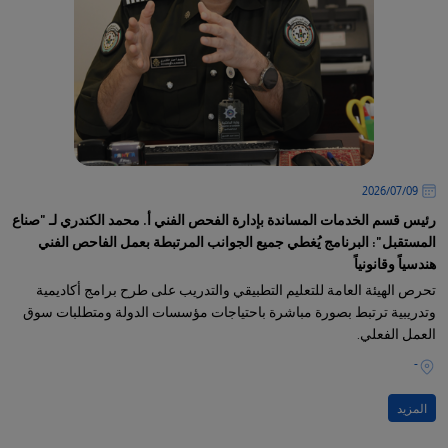
09‏/07‏/2026
رئيس قسم الخدمات المساندة بإدارة الفحص الفني أ. محمد الكندري لـ "صناع
المستقبل": البرنامج يُغطي جميع الجوانب المرتبطة بعمل الفاحص الفني
هندسياً وقانونياً
تحرص الهيئة العامة للتعليم التطبيقي والتدريب على طرح برامج أكاديمية
وتدريبية ترتبط بصورة مباشرة باحتياجات مؤسسات الدولة ومتطلبات سوق
العمل الفعلي.
-
المزيد