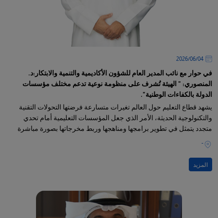
04‏/06‏/2026
في حوار مع نائب المدير العام للشؤون الأكاديمية والتنمية والابتكار:د.
المنصوري: " الهيئة تُشرف على منظومة نوعية تدعم مختلف مؤسسات
الدولة بالكفاءات الوطنية".
يشهد قطاع التعليم حول العالم تغيرات متسارعة فرضتها التحولات التقنية
والتكنولوجية الحديثة، الأمر الذي جعل المؤسسات التعليمية أمام تحدي
متجدد يتمثل في تطوير برامجها ومناهجها وربط مخرجاتها بصورة مباشرة
باحتياجات سوق العمل ومتطلبات الدولة المستقبلية
-
المزيد