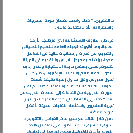
حرصها على حماية الإنسان والموارد الطبيعية وضمان استدامتها للأجيال
القادمة.
-
د. الظفيري: " خطه واضحة لضمان جودة المخرجات
واستمرارية الأداء بكفاءة عالية".
المزيد
في ظل الظروف الاستثنائية التي فرضتها الأزمة
الحالية، وما أظهرته الهيئه العامة للتعليم التطبيقي
والتدريب من قدرات وإمكانيات عالية في التعامل
معها، برزت تجربة مركز القياس والتقويم في الهيئة
كنموذج عملي يعكس سرعة الاستجابة وحُسن إدارة
التحول نحو التعليم والتدريب الإلكتروني، من خلال
تحول مدروس وفق جداول زمنية دقيقة شملت
الجوانب الفنية والتنظيمية والتفاعلية حيث تم نقل
الدورات التدريبية من القاعات إلى منصات التدريب عن
بُعد، هدفت إلى الحفاظ على جودة المخرجات وتعزيز
تجربة المتدربين واستثمار التقنيات الحديثة بأفضل
صورة ممكنة.
ومن خلال لقائنا مع مدير مركز القياس والتقويم د.
سلوى الظفيري سلطنا الضوء على تفاصيل هذه
التجربة وآليات تنفيذها، ومدى نجاحها في تحقيق