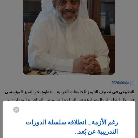
04‏/06‏/2026
التطبيقي في تصنيف التايمز للجامعات العربية... خطوة نحو التميز المؤسسي
في ظل التطورات المتسارعة في الساحة التعليمية، والمنافسة المتزايدة بين
المؤسسات التعليمية على المستويين المحلي والعالمي
-
رغم الأزمة… انطلاقه سلسلة الدورات
المزيد
التدريبية عن بُعد..