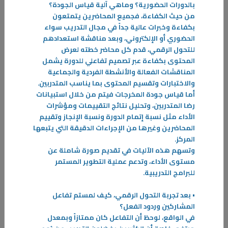
بالدورات الحضورية؟ وماهي آلية قياس الجودة؟
المزيد
من حيث الكفاءة، فجميع المحاضرين يتمتعون
بكفاءة وخبرات عالية جداً في مجال التدريب سواء
الحضوري أو الإلكتروني، وبعد مناقشة استعدادهم
للتحول الرقمي، قدم كل محاضر خطته لعرض
المحتوى بكفاءة عبر تصميم تفاعلي للدورة يشمل
المناقشات الفعالة والأنشطة الفردية والجماعية
والاختبارات وتقسيم المحتوى بما يناسب المتدربين.
أما قياس جودة المخرجات فيتم من خلال استبيانات
رضا المتدربين، وتحليل نتائج التقييمات ومؤشرات
الأداء مثل نسبة إتمام الدورة ونسبة الإنجاز وتقييم
المحاضرين وغيرها من الإجراءات الدقيقة التي يتبعها
المركز.
وتسهم هذه الآليات في تقديم صورة شاملة عن
مستوى الأداء، وتدعم عملية التطوير المستمر
للبرامج التدريبية.
• بعد تجربة التحول الرقمي، كيف لمستم تفاعل
07‏/05‏/2026
المشاركين وردود الفعل؟
"التطبيقي" وجاهزية الملاجئ خطط استباقية وإجراءات متكاملة لضمان
في الواقع، لوحظ أن التفاعل كان ممتازاً وبمعدل
سلامة المنتسبين في حالات الطوارئ