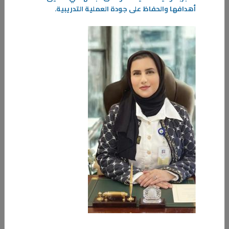
أهدافها والحفاظ على جودة العملية التدريبية.
04‏/06‏/2026
توفير استهلاك الكهرباء والماء .. توفيرك اليوم يضمن الاستدامة غداً
في ظل التوجه العالمي نحو الاستدامة ورفع كفاءة استخدام الموارد، تتزايد
أهمية ترشيد استهلاك الكهرباء والماء باعتباره مسؤولية وطنية ومجتمعية
تسهم في حماية مقدرات الدول والمحافظة على حقوق الأجيال القادمة.
-
المزيد