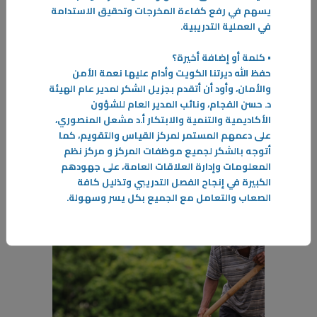
يسهم في رفع كفاءة المخرجات وتحقيق الاستدامة
في العملية التدريبية.
06‏/05‏/2026
ما بين صوت الحرب وصوت الطمأنينة… كيف نحمي صحتنا النفسية في زمن
• كلمة أو إضافة أخيرة؟
القلق؟
حفظ الله ديرتنا الكويت وأدام عليها نعمة الأمن
في ظل ما يمر به العالم من توترات وأزمات متسارعة تبقى الصحة النفسية
والأمان، وأود أن أتقدم بجزيل الشكر لمدير عام الهيئة
أحد أهم عناصر التوازن الإنساني وبالأخص داخل الأسرة ويزداد أهمية هذا
د. حسن الفجام، ونائب المدير العام للشؤون
الجانب عندما يتعلق الأمر لدى الأطفال وهم الفئة الأكثر حساسية والتأثير
الأكاديمية والتنمية والابتكار أ.د مشعل المنصوري،
بالمجتمع
على دعمهم المستمر لمركز القياس والتقويم، كما
-
أتوجه بالشكر لجميع موظفات المركز و مركز نظم
المعلومات وإدارة العلاقات العامة، على جهودهم
المزيد
الكبيرة في إنجاح الفصل التدريبي وتذليل كافة
الصعاب والتعامل مع الجميع بكل يسر وسهولة.