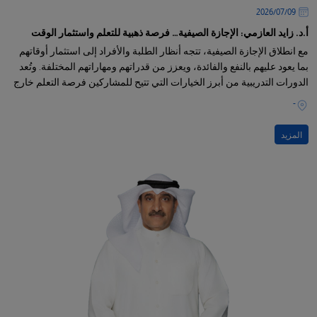
09‏/07‏/2026
أ.د. زايد العازمي: الإجازة الصيفية… فرصة ذهبية للتعلم واستثمار الوقت
مع انطلاق الإجازة الصيفية، تتجه أنظار الطلبة والأفراد إلى استثمار أوقاتهم
بما يعود عليهم بالنفع والفائدة، ويعزز من قدراتهم ومهاراتهم المختلفة. وتُعد
الدورات التدريبية من أبرز الخيارات التي تتيح للمشاركين فرصة التعلم خارج
القاعات الدراسية، واكتساب خبرات ومعارف جديدة تسهم في صقل
-
شخصياتهم وتطوير مهاراتهم.
المزيد