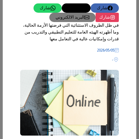
شارك
تغريدة
شارك
شارك
البريد الالكتروني
في ظل الظروف الاستثنائية التي فرضتها الأزمة الحالية،
وما أظهرته الهيئه العامة للتعليم التطبيقي والتدريب من
قدرات وإمكانيات عالية في التعامل معها
05‏/05‏/2026
-
04‏/06‏/2026
جاهزية بيئية عالية في "التطبيقي" مختبرات متطورة وكوادر وطنية لرصد
الملوثات ودعم القرار البيئي في الكويت
تولي دولة الكويت ملف البيئة والمحافظة عليها اهتماماً بالغاً، انطلاقاً من