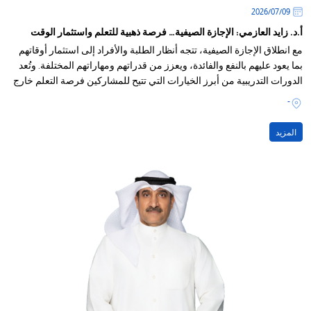
09‏/07‏/2026
أ.د. زايد العازمي: الإجازة الصيفية… فرصة ذهبية للتعلم واستثمار الوقت
مع انطلاق الإجازة الصيفية، تتجه أنظار الطلبة والأفراد إلى استثمار أوقاتهم
بما يعود عليهم بالنفع والفائدة، ويعزز من قدراتهم ومهاراتهم المختلفة. وتُعد
الدورات التدريبية من أبرز الخيارات التي تتيح للمشاركين فرصة التعلم خارج
القاعات الدراسية، واكتساب خبرات ومعارف جديدة تسهم في صقل
-
شخصياتهم وتطوير مهاراتهم.
المزيد