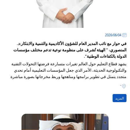
04‏/06‏/2026
في حوار مع نائب المدير العام للشؤون الأكاديمية والتنمية والابتكار:د.
المنصوري: " الهيئة تُشرف على منظومة نوعية تدعم مختلف مؤسسات
الدولة بالكفاءات الوطنية".
يشهد قطاع التعليم حول العالم تغيرات متسارعة فرضتها التحولات التقنية
والتكنولوجية الحديثة، الأمر الذي جعل المؤسسات التعليمية أمام تحدي
متجدد يتمثل في تطوير برامجها ومناهجها وربط مخرجاتها بصورة مباشرة
باحتياجات سوق العمل ومتطلبات الدولة المستقبلية
-
المزيد