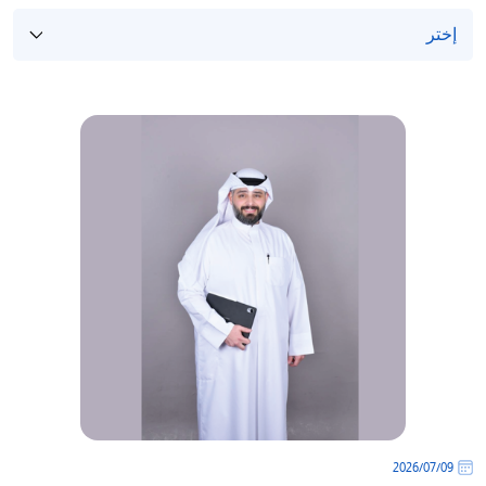
09‏/07‏/2026