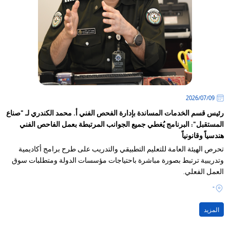
09‏/07‏/2026
رئيس قسم الخدمات المساندة بإدارة الفحص الفني أ. محمد الكندري لـ "صناع
المستقبل": البرنامج يُغطي جميع الجوانب المرتبطة بعمل الفاحص الفني
هندسياً وقانونياً
تحرص الهيئة العامة للتعليم التطبيقي والتدريب على طرح برامج أكاديمية
وتدريبية ترتبط بصورة مباشرة باحتياجات مؤسسات الدولة ومتطلبات سوق
العمل الفعلي.
-
المزيد