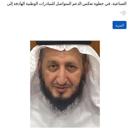
الصناعية، في خطوة تعكس الدعم المتواصل للمبادرات الوطنية الهادفة إلى
تعزيز الابتكار وريادة الأعمال، وتمكين الخريجين من تحويل أفكارهم إلى
-
مشاريع ناجحة ومستدامة.
المزيد