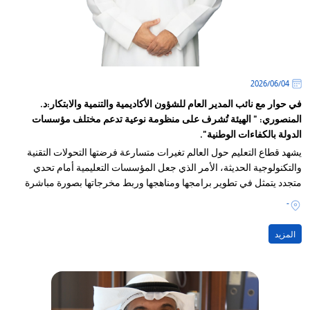
04‏/06‏/2026
في حوار مع نائب المدير العام للشؤون الأكاديمية والتنمية والابتكار:د.
المنصوري: " الهيئة تُشرف على منظومة نوعية تدعم مختلف مؤسسات
الدولة بالكفاءات الوطنية".
يشهد قطاع التعليم حول العالم تغيرات متسارعة فرضتها التحولات التقنية
والتكنولوجية الحديثة، الأمر الذي جعل المؤسسات التعليمية أمام تحدي
متجدد يتمثل في تطوير برامجها ومناهجها وربط مخرجاتها بصورة مباشرة
باحتياجات سوق العمل ومتطلبات الدولة المستقبلية
-
المزيد