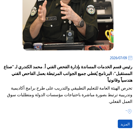
09‏/07‏/2026
رئيس قسم الخدمات المساندة بإدارة الفحص الفني أ. محمد الكندري لـ "صناع
المستقبل": البرنامج يُغطي جميع الجوانب المرتبطة بعمل الفاحص الفني
هندسياً وقانونياً
تحرص الهيئة العامة للتعليم التطبيقي والتدريب على طرح برامج أكاديمية
وتدريبية ترتبط بصورة مباشرة باحتياجات مؤسسات الدولة ومتطلبات سوق
العمل الفعلي.
-
المزيد