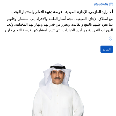
09‏/07‏/2026
أ.د. زايد العازمي: الإجازة الصيفية… فرصة ذهبية للتعلم واستثمار الوقت
مع انطلاق الإجازة الصيفية، تتجه أنظار الطلبة والأفراد إلى استثمار أوقاتهم
بما يعود عليهم بالنفع والفائدة، ويعزز من قدراتهم ومهاراتهم المختلفة. وتُعد
الدورات التدريبية من أبرز الخيارات التي تتيح للمشاركين فرصة التعلم خارج
القاعات الدراسية، واكتساب خبرات ومعارف جديدة تسهم في صقل
-
شخصياتهم وتطوير مهاراتهم.
المزيد