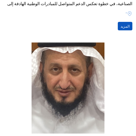
الصناعية، في خطوة تعكس الدعم المتواصل للمبادرات الوطنية الهادفة إلى
تعزيز الابتكار وريادة الأعمال، وتمكين الخريجين من تحويل أفكارهم إلى
-
مشاريع ناجحة ومستدامة.
المزيد