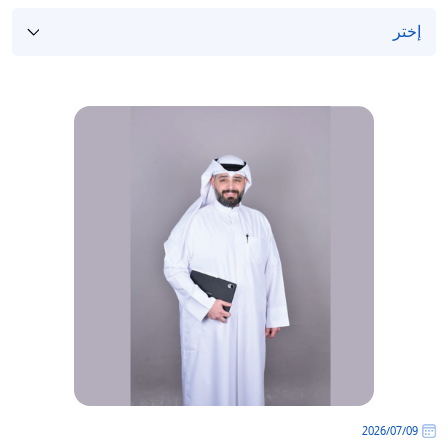
/
قوم
ذا
لاختصار
تنشيط
ارئ
لشاشة
مساعدتك
لى
لتنقل
التفاعل
ع
لمحتوى.
09‏/07‏/2026