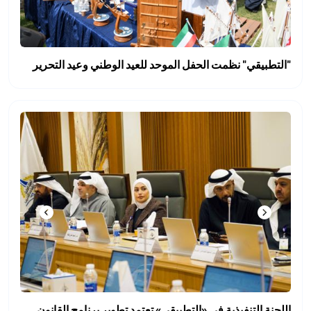
"التطبيقي" نظمت الحفل الموحد للعيد الوطني وعيد التحرير
اللجنة التنفيذية في «التطبيقي» تعتمد تطوير برنامج القانون