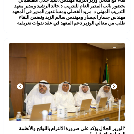
لقاء مع معالي وزير التربية مهندس/ سيد جلال الطبطبائي
بحضور نائب المدير العام للتدريب د.خالد الرشيد ومدير معهد
التدريب المهني د. مزيد الفضلي ومساعدين المدير في المعهد
مهندس جسار الجسار ومهندس سالم الزيد وتضمن اللقاء
طلب من معالي الوزير دعم المعهد في عقد ندوات تعريفية
*الوزير الجلال يؤكد على ضرورة الالتزام باللوائح والأنظمة