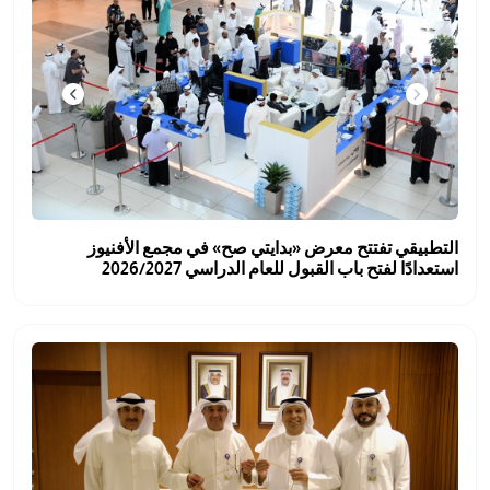
/
قوم
ذا
لاختصار
تنشيط
ارئ
لشاشة
مساعدتك
التطبيقي تفتتح معرض «بدايتي صح» في مجمع الأفنيوز
لى
استعدادًا لفتح باب القبول للعام الدراسي 2026/2027
لتنقل
التفاعل
ع
لمحتوى.