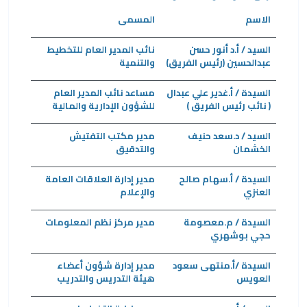
الاسم
المسمى
السيد / أ.د أنور حسن
نائب المدير العام للتخطيط
عبدالحسين (رئيس الفريق)
والتنمية
السيدة / أ.غدير علي عبدال
مساعد نائب المدير العام
( نائب رئيس الفريق )
للشؤون الإدارية والمالية
السيد / د.سعد حنيف
مدير مكتب التفتيش
الخشمان
والتدقيق
السيدة / أ.سهام صالح
مدير إدارة العلاقات العامة
العنزي
والإعلام
السيدة / م.معصومة
مدير مركز نظم المعلومات
حجي بوشهري
السيدة /أ.منتهى سعود
مدير إدارة شؤون أعضاء
العويس
هيئة التدريس والتدريب