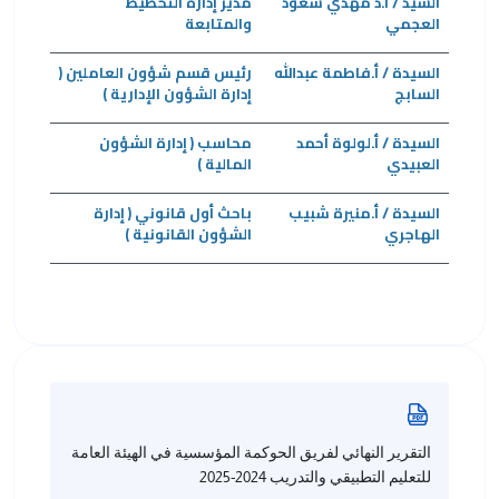
السيد / أ.د مهدي سعود
مدير إدارة التخطيط
العجمي
والمتابعة
السيدة / أ.فاطمة عبدالله
رئيس قسم شؤون العاملين (
السابج
إدارة الشؤون الإدارية )
السيدة / أ.لولوة أحمد
محاسب ( إدارة الشؤون
العبيدي
المالية )
السيدة / أ.منيرة شبيب
باحث أول قانوني ( إدارة
الهاجري
الشؤون القانونية )
التقرير النهائي لفريق الحوكمة المؤسسية في الهيئة العامة
للتعليم التطبيقي والتدريب 2024-2025