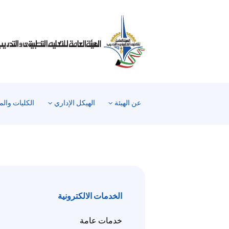
رحبًا
ك
ي
ارئ
اشة
Al
i
On
عن الهيئة
الهيكل الإداري
الكليات والم
Accessibilit
بدء
ارئ
اشة
Al
i
On
Accessibility،
الخدمات الالكترونية
ضغط
لى
خدمات عامة
"Ctrl