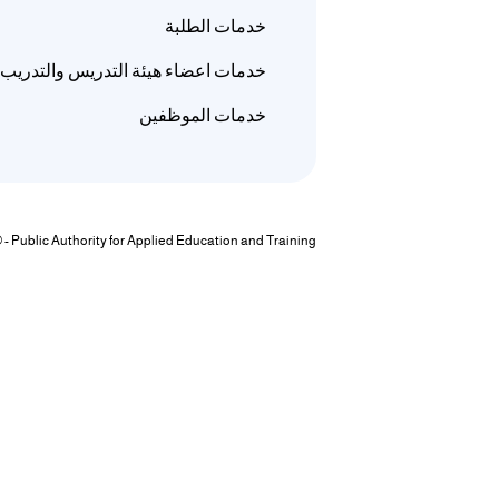
خدمات الطلبة
/
خدمات اعضاء هيئة التدريس والتدريب
قوم
ذا
خدمات الموظفين
لاختصار
تنشيط
ارئ
لشاشة
مساعدتك
© - Public Authority for Applied Education and Training
لى
لتنقل
التفاعل
ع
لمحتوى.