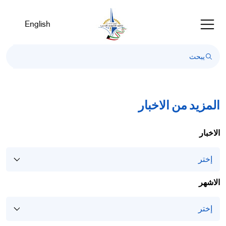
Welcom
t
English
Al
i
On
Accessibilit
scree
reader
T
المزيد من الاخبار
star
th
الاخبار
Al
i
On
Accessibilit
الاشهر
scree
reader
pres
"Ctr