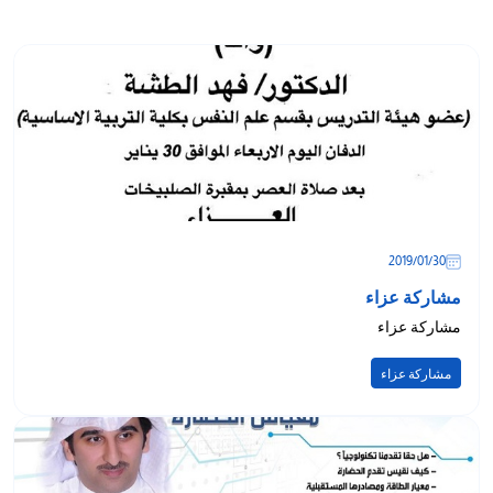
/"
Thi
shortcu
activate
th
scree
reade
t
hel
30‏/01‏/2019
yo
مشاركة عزاء
navigat
مشاركة عزاء
an
interac
مشاركة عزاء
wit
th
content