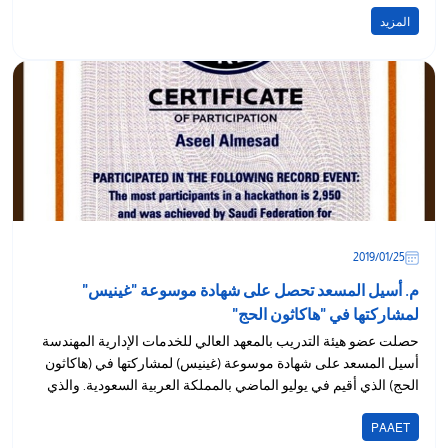
2019...
المزيد
25‏/01‏/2019
م. أسيل المسعد تحصل على شهادة موسوعة "غينيس"
لمشاركتها في "هاكاثون الحج"
حصلت عضو هيئة التدريب بالمعهد العالي للخدمات الإدارية المهندسة
أسيل المسعد على شهادة موسوعة (غينيس) لمشاركتها في (هاكاثون
الحج) الذي أقيم في يوليو الماضي بالمملكة العربية السعودية. والذي
يعتبر...
PAAET