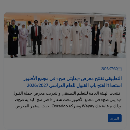
30‏/07‏/2026
التطبيقي تفتتح معرض «بدايتي صح» في مجمع الأفنيوز
استعدادًا لفتح باب القبول للعام الدراسي 2026/2027
افتتحت الهيئة العامة للتعليم التطبيقي والتدريب معرض حملة القبول
«بدايتي صح» في مجمع الأفنيوز تحت شعار «اختر صح.. لبداية صح»،
وذلك برعاية بنك Weyay وشركة Ooredoo، حيث يستمر المعرض
لمدة ثلاثة أيام،...
المزيد