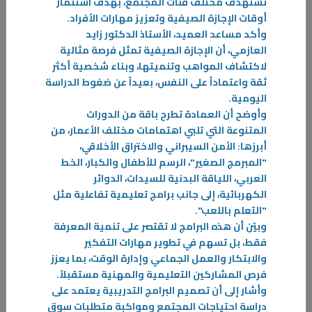
تستهدف مختلف فئات المجتمع، بهدف استثمار
للكليات والمعاهد لتعزيز التكامل المؤسسي
أوقات الإجازة الصيفية وتعزيز مهارات الأفراد.
في إطار تنفيذ الهيكل التنظيمي الجديد وحرصًا على تعزيز التواصل
وأكد مساعد العميد، الأستاذ الدكتور زايد
والتكامل المؤسسي نفذت إدارة الاعتماد الأكاديمي وضمان جودة
العازمي، أن الإجازة الصيفية تمثل فرصة مثالية
التعليم، سلسلة من الزيارات التعريفية شملت كلية التمريض، وكلية
لاكتشاف المواهب وتنميتها، وبناء شخصية أكثر
الدراسات...
ثقة واعتماداً على النفس، بعيداً عن ضغوط الدراسة
المزيد
اليومية.
وأوضح أن العمادة تطرح باقة من الدورات
المتنوعة التي تلبي اهتمامات مختلف الأعمار، من
أبرزها: الأمن السيبراني والاختراق الأخلاقي،
"المبرمج الصغير"، الرسم للأطفال والكبار، الخط
العربي، اللياقة البدنية للسيدات، الدوائر
الكهربائية، إلى جانب برامج تعليمية تفاعلية مثل
"التعلم باللعب".
وبيّن أن هذه البرامج لا تقتصر على تنمية المعرفة
فقط، بل تسهم في تطوير مهارات التفكير
13‏/07‏/2026
والابتكار والعمل الجماعي وإدارة الوقت، بما يعزز
فرص المشاركين التعليمية والمهنية مستقبلاً.
محاضرة "الذكاء الاصطناعي في حياتنا اليومية” في التطبيقي
وأشار إلى أن تصميم البرامج التدريبية يعتمد على
حول تطبيقاته العملية في بيئة العمل
دراسة احتياجات المجتمع ومواكبة متطلبات سوق
نظمت عمادة خدمة المجتمع والتعليم المستمر في الهيئة العامة للتعليم