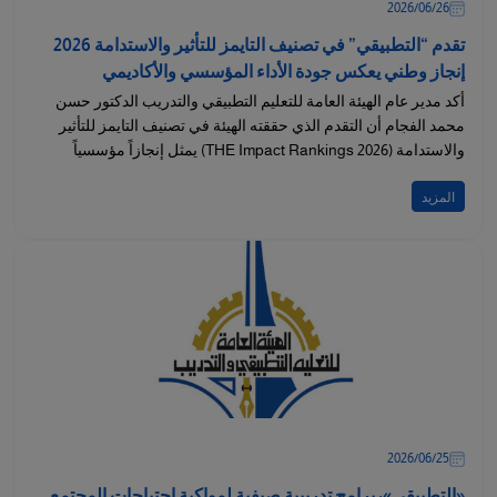
26‏/06‏/2026
تقدم “التطبيقي” في تصنيف التايمز للتأثير والاستدامة 2026
إنجاز وطني يعكس جودة الأداء المؤسسي والأكاديمي
أكد مدير عام الهيئة العامة للتعليم التطبيقي والتدريب الدكتور حسن
محمد الفجام أن التقدم الذي حققته الهيئة في تصنيف التايمز للتأثير
والاستدامة (THE Impact Rankings 2026) يمثل إنجازاً مؤسسياً
ووطنياً...
المزيد
25‏/06‏/2026
«التطبيقي»: برامج تدريبية صيفية لمواكبة احتياجات المجتمع