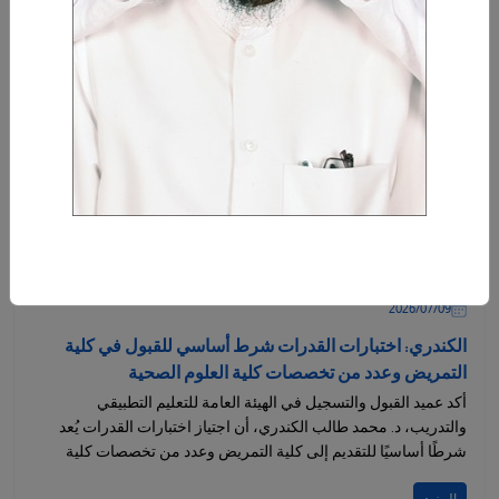
تمتلك...
المزيد
09‏/07‏/2026
الكندري: اختبارات القدرات شرط أساسي للقبول في كلية
التمريض وعدد من تخصصات كلية العلوم الصحية
أكد عميد القبول والتسجيل في الهيئة العامة للتعليم التطبيقي
والتدريب، د. محمد طالب الكندري، أن اجتياز اختبارات القدرات يُعد
شرطًا أساسيًا للتقديم إلى كلية التمريض وعدد من تخصصات كلية
العلوم الصحية...