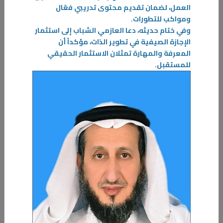
العمل، لضمان تقديم محتوى تدريبي فعّال
التطبيقي والتدريب محاضرة إرشادية بعنوان "الذكاء الاصطناعي في
ومواكب للتطورات.
حياتنا اليومية" قدمتها د. بدور المسعد، وذلك في قاعة المكتبة
وفي ختام حديثه، دعا العازمي الشباب إلى استثمار
المركزية...
الإجازة الصيفية في تطوير الذات، مؤكداً أن
المزيد
المعرفة والمهارة تمثلان الاستثمار الحقيقي
للمستقبل.
12‏/07‏/2026
صحة البيئة بـ«العلوم الصحية».. تخصص يصنع مستقبلًا مهنيًا
في حماية الإنسان والبيئة
أكدت رئيس قسم صحة البيئة في كلية العلوم الصحية بالهيئة العامة
للتعليم التطبيقي والتدريب، أ.د. حليمة الكندري، أن القسم يُعد من
الأقسام الرائدة في الكلية، إذ يهدف إلى إعداد كوادر وطنية مؤهلة