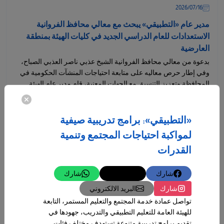
16‏/07‏/2026
مدير عام «التطبيقي» يبحث مع معالي محافظ الفروانية
الاستعدادات للعام الدراسي الجديد في كليات الهيئة بمنطقة
العارضية
بدعوة من معالي محافظ الفروانية الشيخ عذبي ناصر العذبي الصباح،
وفي إطار حرص معاليه على متابعة احتياجات المنشآت الحكومية في
المحافظة وتعزيز التنسيق مع الجهات المعنية، قام مدير عام الهيئة
العامة...
المزيد
«التطبيقي»: برامج تدريبية صيفية
لمواكبة احتياجات المجتمع وتنمية
القدرات
شارك
تغريدة
شارك
شارك
البريد الالكتروني
تواصل عمادة خدمة المجتمع والتعليم المستمر، التابعة
للهيئة العامة للتعليم التطبيقي والتدريب، جهودها في
16‏/07‏/2026
تقديم برامج تدريبية متنوعة تستهدف مختلف فئات