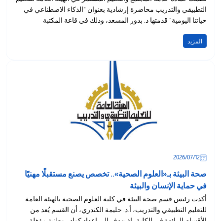
التطبيقي والتدريب محاضرة إرشادية بعنوان "الذكاء الاصطناعي في
حياتنا اليومية" قدمتها د. بدور المسعد، وذلك في قاعة المكتبة
المركزية...
المزيد
12‏/07‏/2026
صحة البيئة بـ«العلوم الصحية».. تخصص يصنع مستقبلًا مهنيًا
في حماية الإنسان والبيئة
أكدت رئيس قسم صحة البيئة في كلية العلوم الصحية بالهيئة العامة
للتعليم التطبيقي والتدريب، أ.د. حليمة الكندري، أن القسم يُعد من
الأقسام الرائدة في الكلية، إذ يهدف إلى إعداد كوادر وطنية مؤهلة