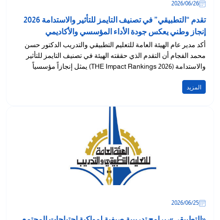
26‏/06‏/2026
تقدم “التطبيقي” في تصنيف التايمز للتأثير والاستدامة 2026
إنجاز وطني يعكس جودة الأداء المؤسسي والأكاديمي
أكد مدير عام الهيئة العامة للتعليم التطبيقي والتدريب الدكتور حسن
محمد الفجام أن التقدم الذي حققته الهيئة في تصنيف التايمز للتأثير
والاستدامة (THE Impact Rankings 2026) يمثل إنجازاً مؤسسياً
ووطنياً...
المزيد
25‏/06‏/2026
«التطبيقي»: برامج تدريبية صيفية لمواكبة احتياجات المجتمع