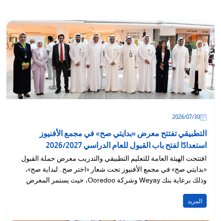
30‏/07‏/2026
التطبيقي تفتتح معرض «بدايتي صح» في مجمع الأفنيوز
استعدادًا لفتح باب القبول للعام الدراسي 2026/2027
افتتحت الهيئة العامة للتعليم التطبيقي والتدريب معرض حملة القبول
«بدايتي صح» في مجمع الأفنيوز تحت شعار «اختر صح.. لبداية صح»،
وذلك برعاية بنك Weyay وشركة Ooredoo، حيث يستمر المعرض
لمدة ثلاثة أيام،...
المزيد